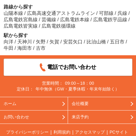
路線から探す
山陽本線
/
広島高速交通アストラムライン
/
可部線
/
呉線
/
広島電鉄宮島線
/
芸備線
/
広島電鉄本線
/
広島電鉄宇品線
/
広島電鉄皆実線
/
広島電鉄循環線
駅から探す
向洋
/
天神川
/
矢野
/
矢賀
/
安芸矢口
/
比治山橋
/
五日市
/
牛田
/
海田市
/
古市
電話でお問い合わせ
営業時間：
09:00～18：00
定休日：
年中無休（GW・夏季休暇・年末年始除く）
ホーム
会社概要
お問い合わせ
来店予約
プライバシーポリシー
利用規約
アクセスマップ
PCサイト