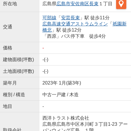
所在地
広島県
広島市安佐南区
長束
１丁目
可部線
「
安芸長束
」駅 徒歩11分
広島高速交通アストラムライン
「
祇園新
交通
橋北
」駅 徒歩12分
「西原」バス停下車 徒歩4分
価格
-
建物面積(坪数)
-(-)
土地面積(坪数)
-(-)
築年月
2023年 1月(築3年)
種別 / 構造
中古一戸建 / 木造
地目
-
西洋トラスト株式会社
広島県広島市中区本川町３丁目1-23 アー
取扱会社
バンウィング広島 １階