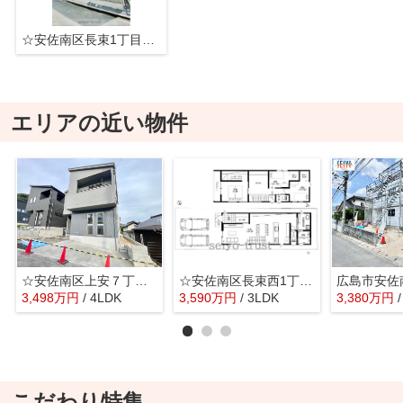
☆安佐南区長束1丁目 新築分譲☆
エリアの近い物件
☆安佐南区上安７丁目 新規分譲☆
☆安佐南区長束西1丁目 新築分譲☆
3,498
万
円
/ 4LDK
3,590
万
円
/ 3LDK
3,380
万
円
こだわり特集