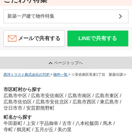
新築一戸建て物件特集
メールで共有する
LINEで共有する
ページトップへ
西洋トラスト株式会社のTOP
>
物件一覧
>
☆安佐南区長束1丁目 新築分譲☆
市区町村から探す
広島市中区
/
広島市安佐南区
/
広島市南区
/
広島市東区
/
広島市佐伯区
/
広島市安佐北区
/
広島市西区
/
東広島市
/
廿日市市
/
安芸郡熊野町
町名から探す
牛田新町
/
上安
/
宇品御幸
/
古市
/
八本松飯田
/
馬木
/
寺町
/
鶴見町
/
五月が丘
/
美の里