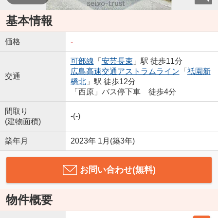
基本情報
価格
-
可部線
「
安芸長束
」駅 徒歩11分
広島高速交通アストラムライン
「
祇園新
交通
橋北
」駅 徒歩12分
「西原」バス停下車 徒歩4分
間取り
-(-)
(建物面積)
築年月
2023年 1月(築3年)
お問い合わせ(無料)
物件概要