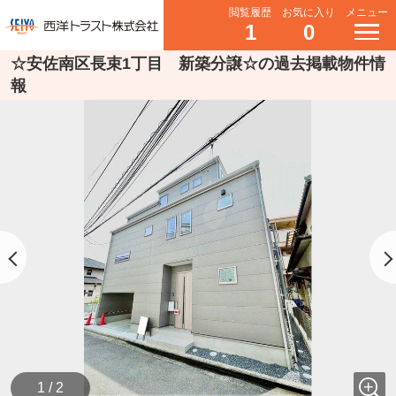
閲覧履歴
お気に入り
メニュー
1
0
☆安佐南区長束1丁目 新築分譲☆の過去掲載物件情
報
1 / 2