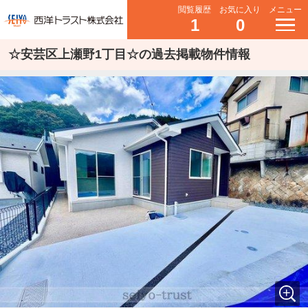
閲覧履歴
お気に入り
メニュー
1
0
☆安芸区上瀬野1丁目☆の過去掲載物件情報