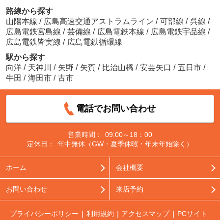
路線から探す
山陽本線
/
広島高速交通アストラムライン
/
可部線
/
呉線
/
広島電鉄宮島線
/
芸備線
/
広島電鉄本線
/
広島電鉄宇品線
/
広島電鉄皆実線
/
広島電鉄循環線
駅から探す
向洋
/
天神川
/
矢野
/
矢賀
/
比治山橋
/
安芸矢口
/
五日市
/
牛田
/
海田市
/
古市
電話でお問い合わせ
営業時間：
09:00～18：00
定休日：
年中無休（GW・夏季休暇・年末年始除く）
ホーム
会社概要
お問い合わせ
来店予約
プライバシーポリシー
利用規約
アクセスマップ
PCサイト