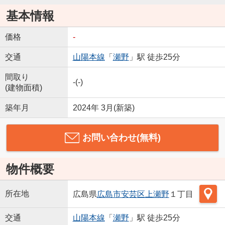
基本情報
価格
-
交通
山陽本線
「
瀬野
」駅 徒歩25分
間取り
-(-)
(建物面積)
築年月
2024年 3月(新築)
お問い合わせ(無料)
物件概要
所在地
広島県
広島市安芸区
上瀬野
１丁目
交通
山陽本線
「
瀬野
」駅 徒歩25分