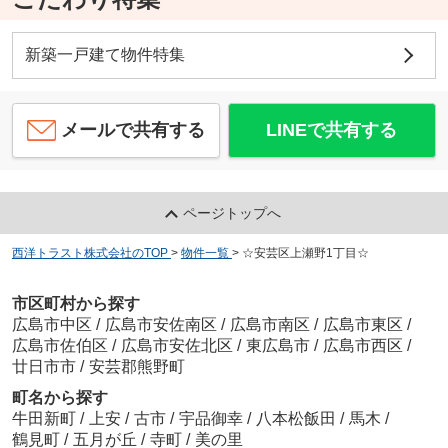
新築一戸建て物件特集
メールで共有する
LINEで共有する
ページトップへ
西洋トラスト株式会社のTOP
>
物件一覧
>
☆安芸区上瀬野1丁目☆
市区町村から探す
広島市中区
/
広島市安佐南区
/
広島市南区
/
広島市東区
/
広島市佐伯区
/
広島市安佐北区
/
東広島市
/
広島市西区
/
廿日市市
/
安芸郡熊野町
町名から探す
牛田新町
/
上安
/
古市
/
宇品御幸
/
八本松飯田
/
馬木
/
鶴見町
/
五月が丘
/
寺町
/
美の里