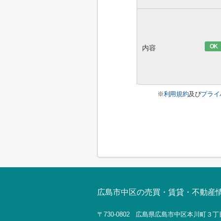
OK
内容
※
利用規約
及び
プライ
広島市中区の売買・賃貸・不動産
〒730-0802 広島県広島市中区本川町３丁