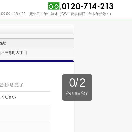
：
09:00～18：00
定休日：
年中無休（GW・夏季休暇・年末年始除く）
在地
西区三篠町３丁目
0
/
2
必須項目完了
せください