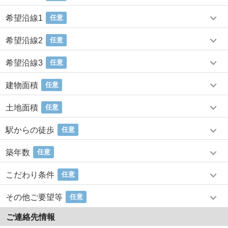
希望沿線1
任意
希望沿線2
任意
希望沿線3
任意
建物面積
任意
土地面積
任意
駅からの徒歩
任意
築年数
任意
こだわり条件
任意
その他ご要望等
任意
ご連絡先情報