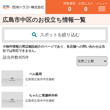
閲覧履歴
お気に入り
メニュー
0
0
広島市中区のお役立ち情報一覧
スポットを絞り込む
※物件情報の周辺施設紹介のページであり、各店舗への問い合わせは当
社では対応できません。
該当件数
405
件
ベル薬局
広島県広島市中区榎町
-
ちゃたに胃腸科外科
広島県広島市中区榎町
-