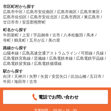
市区町村から探す
広島市中区
/
広島市安佐南区
/
広島市南区
/
広島市東区
/
広島市佐伯区
/
広島市安佐北区
/
広島市西区
/
東広島市
/
廿日市市
/
安芸郡熊野町
町名から探す
牛田新町
/
上安
/
宇品御幸
/
古市
/
八本松飯田
/
馬木
/
寺町
/
鶴見町
/
五月が丘
/
美の里
路線から探す
山陽本線
/
広島高速交通アストラムライン
/
可部線
/
呉線
/
広島電鉄宮島線
/
芸備線
/
広島電鉄本線
/
広島電鉄宇品線
/
広島電鉄皆実線
/
広島電鉄循環線
駅から探す
向洋
/
天神川
/
矢野
/
矢賀
/
安芸矢口
/
比治山橋
/
五日市
/
牛田
/
海田市
/
古市
電話でお問い合わせ
営業時間：
09:00～18：00