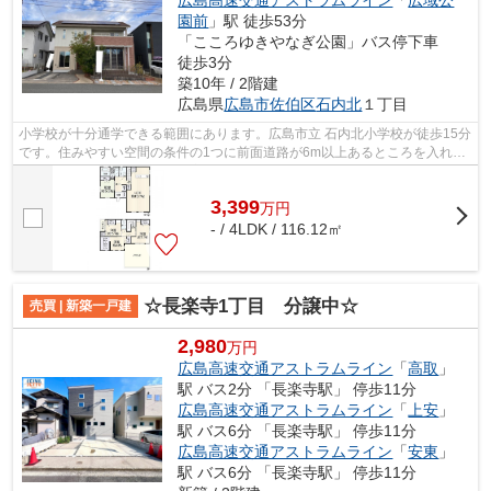
園前
」駅 徒歩53分
「こころゆきやなぎ公園」バス停下車
徒歩3分
築10年 / 2階建
広島県
広島市佐伯区
石内北
１丁目
小学校が十分通学できる範囲にあります。広島市立 石内北小学校が徒歩15分
です。住みやすい空間の条件の1つに前面道路が6m以上あるところを入れて
みては。ゆとりある暮らしを実現する...
3,399
万
円
- / 4LDK / 116.12㎡
☆長楽寺1丁目 分譲中☆
売買 | 新築一戸建
2,980
万円
広島高速交通アストラムライン
「
高取
」
駅 バス2分 「長楽寺駅」 停歩11分
広島高速交通アストラムライン
「
上安
」
駅 バス6分 「長楽寺駅」 停歩11分
広島高速交通アストラムライン
「
安東
」
駅 バス6分 「長楽寺駅」 停歩11分