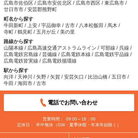
広島市佐伯区
/
広島市安佐北区
/
広島市西区
/
東広島市
/
廿日市市
/
安芸郡熊野町
町名から探す
牛田新町
/
上安
/
宇品御幸
/
古市
/
八本松飯田
/
馬木
/
寺町
/
鶴見町
/
五月が丘
/
美の里
路線から探す
山陽本線
/
広島高速交通アストラムライン
/
可部線
/
呉線
/
広島電鉄宮島線
/
芸備線
/
広島電鉄本線
/
広島電鉄宇品線
/
広島電鉄皆実線
/
広島電鉄循環線
駅から探す
向洋
/
天神川
/
矢野
/
矢賀
/
安芸矢口
/
比治山橋
/
五日市
/
牛田
/
海田市
/
古市
電話でお問い合わせ
営業時間：
09:00～18：00
定休日：
年中無休（GW・夏季休暇・年末年始除く）