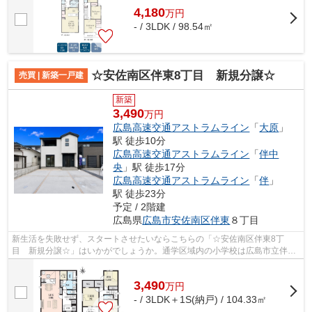
4,180
万
円
- / 3LDK / 98.54㎡
☆安佐南区伴東8丁目 新規分譲☆
売買 | 新築一戸建
新築
3,490
万円
広島高速交通アストラムライン
「
大原
」
駅 徒歩10分
広島高速交通アストラムライン
「
伴中
央
」駅 徒歩17分
広島高速交通アストラムライン
「
伴
」
駅 徒歩23分
予定 / 2階建
広島県
広島市安佐南区
伴東
８丁目
新生活を失敗せず、スタートさせたいならこちらの「☆安佐南区伴東8丁
目 新規分譲☆」はいかがでしょうか。通学区域内の小学校は広島市立伴東
小学校で徒歩14分です。こちらの3,990万円...
3,490
万
円
- / 3LDK＋1S(納戸) / 104.33㎡