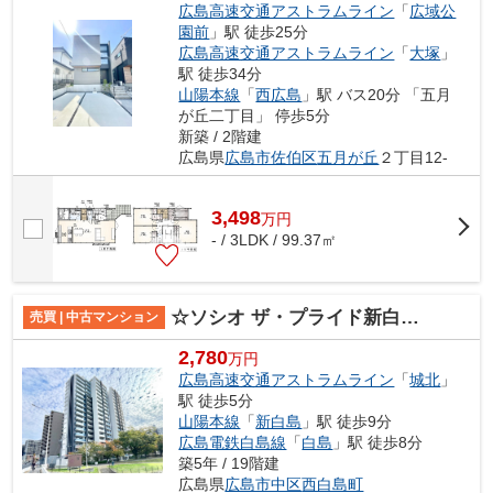
広島高速交通アストラムライン
「
広域公
園前
」駅 徒歩25分
広島高速交通アストラムライン
「
大塚
」
駅 徒歩34分
山陽本線
「
西広島
」駅 バス20分 「五月
が丘二丁目」 停歩5分
新築 / 2階建
広島県
広島市佐伯区
五月が丘
２丁目12-
3,498
万
円
- / 3LDK / 99.37㎡
☆ソシオ ザ・プライド新白島☆
売買 | 中古マンション
2,780
万円
広島高速交通アストラムライン
「
城北
」
駅 徒歩5分
山陽本線
「
新白島
」駅 徒歩9分
広島電鉄白島線
「
白島
」駅 徒歩8分
築5年 / 19階建
広島県
広島市中区
西白島町