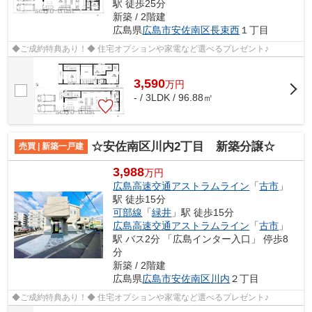
駅 徒歩25分
新築 / 2階建
広島県
広島市安佐南区
長束西
１丁目
◆ご成約特典あり！◆ 住宅オプションや家電など選べるプレゼント♪
3,590
万
円
- / 3LDK / 96.88㎡
☆安佐南区川内2丁目 新築分譲☆
売買 | 新築一戸建
3,988
万円
広島高速交通アストラムライン
「
古市
」
駅 徒歩15分
可部線
「
緑井
」駅 徒歩15分
広島高速交通アストラムライン
「
古市
」
駅 バス2分 「広島インター入口」 停歩8
分
新築 / 2階建
広島県
広島市安佐南区
川内
２丁目
◆ご成約特典あり！◆ 住宅オプションや家電など選べるプレゼント♪