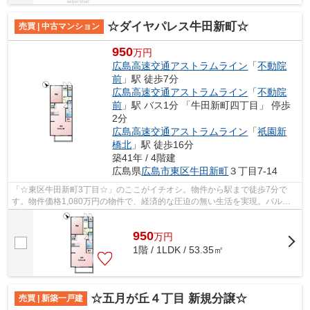
☆ダイヤパレス牛田新町☆
売買 | 中古マンション
950
万円
広島高速交通アストラムライン
「
不動院
前
」駅 徒歩7分
広島高速交通アストラムライン
「
不動院
前
」駅 バス1分 「牛田新町四丁目」 停歩
2分
広島高速交通アストラムライン
「
祇園新
橋北
」駅 徒歩16分
築41年 / 4階建
広島県
広島市東区
牛田新町
３丁目7-14
「☆東区牛田新町3丁目☆」のここがイチオシ。物件から駅まで徒歩7分で
す。物件価格1,080万円の物件で、経済的な圧迫の無い生活を実現。バルコ
ニーの広さは4.42㎡です。住まい探しで大切...
950
万
円
1階 / 1LDK / 53.35㎡
☆五月が丘４丁目 新規分譲☆
売買 | 新築一戸建