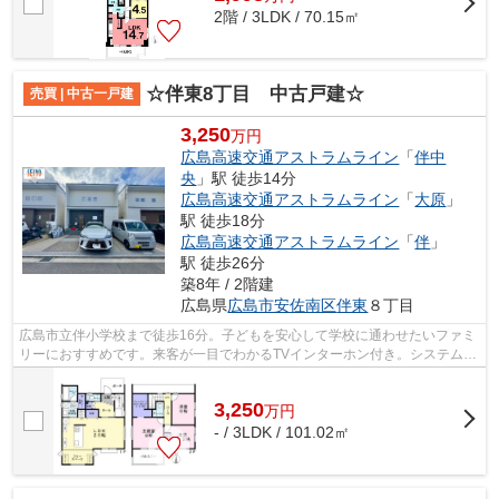
2階 / 3LDK / 70.15㎡
☆伴東8丁目 中古戸建☆
売買 | 中古一戸建
3,250
万円
広島高速交通アストラムライン
「
伴中
央
」駅 徒歩14分
広島高速交通アストラムライン
「
大原
」
駅 徒歩18分
広島高速交通アストラムライン
「
伴
」
駅 徒歩26分
築8年 / 2階建
広島県
広島市安佐南区
伴東
８丁目
広島市立伴小学校まで徒歩16分。子どもを安心して学校に通わせたいファミ
リーにおすすめです。来客が一目でわかるTVインターホン付き。システムキ
ッチン付きの物件でカラーリングも統...
3,250
万
円
- / 3LDK / 101.02㎡