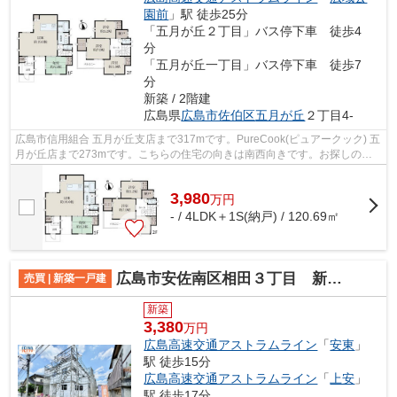
園前
」駅 徒歩25分
「五月が丘２丁目」バス停下車 徒歩4
分
「五月が丘一丁目」バス停下車 徒歩7
分
新築 / 2階建
広島県
広島市佐伯区
五月が丘
２丁目4-
広島市信用組合 五月が丘支店まで317mです。PureCook(ピュアークック) 五
月が丘店まで273mです。こちらの住宅の向きは南西向きです。お探しの方
はどうぞ。3面採光は日当たりがよくとて...
3,980
万
円
- / 4LDK＋1S(納戸) / 120.69㎡
広島市安佐南区相田３丁目 新築一戸建
売買 | 新築一戸建
新築
3,380
万円
広島高速交通アストラムライン
「
安東
」
駅 徒歩15分
広島高速交通アストラムライン
「
上安
」
駅 徒歩17分