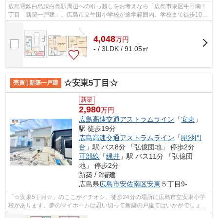
広島電鉄白島線白島駅周辺への引っ越しをお考えなら「広島市東区牛田南１
丁目 新築一戸建」。広島市立牛田小学校が通学範囲内、学校まで徒歩10
分。新築の戸建て物件です。人生に何度...
4,048
万
円
- / 3LDK / 91.05㎡
☆安東5丁目☆
売買 | 新築一戸建
新築
2,980
万円
広島高速交通アストラムライン
「
安東
」
駅 徒歩19分
広島高速交通アストラムライン
「
毘沙門
台
」駅 バス8分 「弘億団地」 停歩2分
可部線
「
緑井
」駅 バス11分 「弘億団
地」 停歩2分
新築 / 2階建
広島県
広島市安佐南区
安東
５丁目9-
「☆安東5丁目☆」のここがイチオシ。徒歩24分の場所に広島市立安東小学
校があります。夢のマイホームは思い切って新築の戸建てはいかがでしょう
か。お客様からニーズの高い南側道路に接...