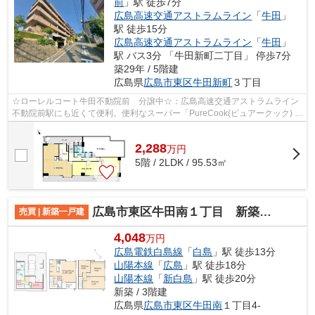
前
」駅 徒歩7分
広島高速交通アストラムライン
「
牛田
」
駅 徒歩15分
広島高速交通アストラムライン
「
牛田
」
駅 バス3分 「牛田新町二丁目」 停歩7分
築29年 / 5階建
広島県
広島市東区
牛田新町
３丁目
☆ローレルコート牛田不動院前 分譲中☆：広島高速交通アストラムライン
不動院前駅にも近くて便利。便利なスーパー「PureCook(ピュアークック) 牛
田店」まで430mです。中古マンションな...
2,288
万
円
5階 / 2LDK / 95.53㎡
広島市東区牛田南１丁目 新築一戸建
売買 | 新築一戸建
4,048
万円
広島電鉄白島線
「
白島
」駅 徒歩13分
山陽本線
「
広島
」駅 徒歩18分
山陽本線
「
新白島
」駅 徒歩20分
新築 / 3階建
広島県
広島市東区
牛田南
１丁目4-