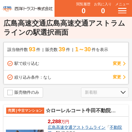
閲覧履歴
お気に入り
メニュー
0
0
広島高速交通広島高速交通アストラム
ラインの駅選択画面
93
39
1～30
該当物件数
件
販売数
件
件を表示
駅で絞り込む
変更
変更
絞り込み条件：
なし
販売物件のみ
☆ローレルコート牛田不動院前 分譲中☆
売買 | 中古マンション
2,288
万円
広島高速交通アストラムライン
「
不動院