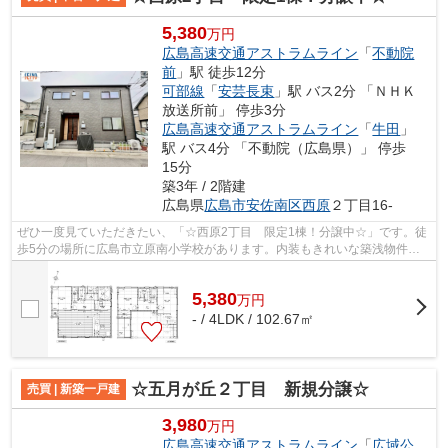
5,380
万円
広島高速交通アストラムライン
「
不動院
前
」駅 徒歩12分
可部線
「
安芸長束
」駅 バス2分 「ＮＨＫ
放送所前」 停歩3分
広島高速交通アストラムライン
「
牛田
」
駅 バス4分 「不動院（広島県）」 停歩
15分
築3年 / 2階建
広島県
広島市安佐南区
西原
２丁目16-
ぜひ一度見ていただきたい、「☆西原2丁目 限定1棟！分譲中☆」です。徒
歩5分の場所に広島市立原南小学校があります。内装もきれいな築浅物件で
快適な毎日を過ごしませんか。値段がお手...
5,380
万
円
- / 4LDK / 102.67㎡
☆五月が丘２丁目 新規分譲☆
売買 | 新築一戸建
3,980
万円
広島高速交通アストラムライン
「
広域公