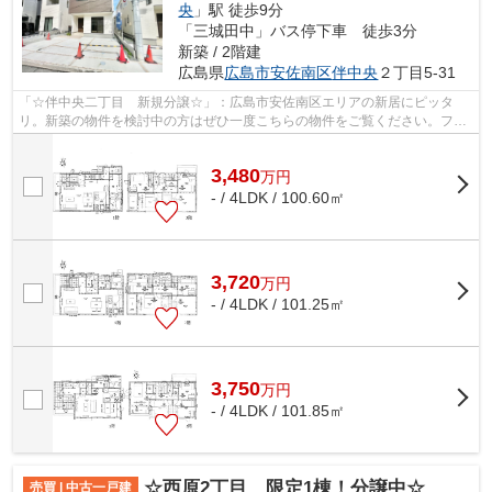
央
」駅 徒歩9分
「三城田中」バス停下車 徒歩3分
新築 / 2階建
広島県
広島市安佐南区
伴中央
２丁目5-31
「☆伴中央二丁目 新規分譲☆」：広島市安佐南区エリアの新居にピッタ
リ。新築の物件を検討中の方はぜひ一度こちらの物件をご覧ください。フロ
ーリングにはオシャレな洋風インテリアも...
3,480
万
円
- / 4LDK / 100.60㎡
3,720
万
円
- / 4LDK / 101.25㎡
3,750
万
円
- / 4LDK / 101.85㎡
☆西原2丁目 限定1棟！分譲中☆
売買 | 中古一戸建