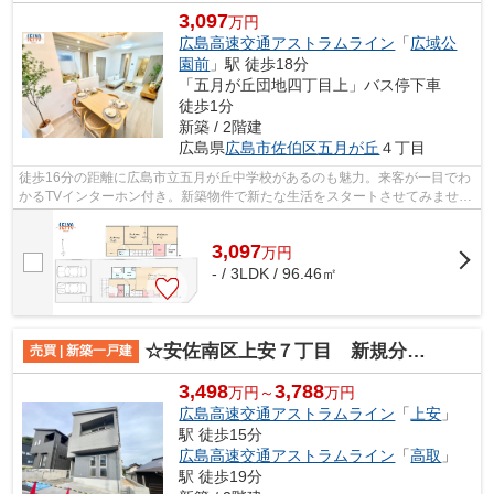
3,097
万円
広島高速交通アストラムライン
「
広域公
園前
」駅 徒歩18分
「五月が丘団地四丁目上」バス停下車
徒歩1分
新築 / 2階建
広島県
広島市佐伯区
五月が丘
４丁目
徒歩16分の距離に広島市立五月が丘中学校があるのも魅力。来客が一目でわ
かるTVインターホン付き。新築物件で新たな生活をスタートさせてみません
か。食器洗乾燥機は食後の家事の時間...
3,097
万
円
- / 3LDK / 96.46㎡
☆安佐南区上安７丁目 新規分譲☆
売買 | 新築一戸建
3,498
3,788
万円～
万円
広島高速交通アストラムライン
「
上安
」
駅 徒歩15分
広島高速交通アストラムライン
「
高取
」
駅 徒歩19分