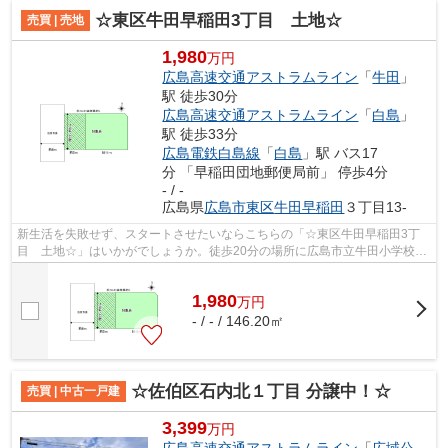
☆東区牛田早稲田3丁目 土地☆
売買 | 売地
1,980
万円
広島高速交通アストラムライン
「
牛田
」
駅 徒歩30分
広島高速交通アストラムライン
「
白島
」
駅 徒歩33分
広島電鉄白島線
「
白島
」駅 バス17
分 「早稲田団地郵便局前」 停歩4分
- / -
広島県
広島市東区
牛田早稲田
３丁目13-
新生活を失敗せず、スタートさせたいならこちらの「☆東区牛田早稲田3丁
目 土地☆」はいかがでしょうか。徒歩20分の場所に広島市立牛田小学校が
あります。住まい探しの不安を、当社で解...
1,980
万
円
- / - / 146.20㎡
☆佐伯区石内北１丁目 分譲中！☆
売買 | 中古一戸建
3,399
万円
広島高速交通アストラムライン
「
広域公