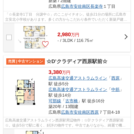
新築 / 2階建
広島県
広島市安佐南区
長楽寺
１丁目
「☆長楽寺1丁目 分譲中☆」のここがイチオシ。徒歩21分の場所に広島市
立安北小学校があります。多くの方からこだわり条件でいただく新築戸建て
の物件です。築3年以内の新しい物件はい...
2,980
万
円
- / 3LDK / 116.75㎡
☆D’クラディア西原駅前☆
売買 | 中古マンション
3,380
万円
広島高速交通アストラムライン
「
西原
」
駅 徒歩5分
広島高速交通アストラムライン
「
中筋
」
駅 徒歩14分
可部線
「
古市橋
」駅 徒歩16分
築20年 / 13階建
広島県
広島市安佐南区
西原
７丁目4-18
広島高速交通アストラムライン西原駅周辺物件：☆D’クラディア西原駅前
☆。徒歩5分で駅に着く、好評の物件です。中古でありながら、綺麗で機能
的な設備のあるマンションです。こちらは13...