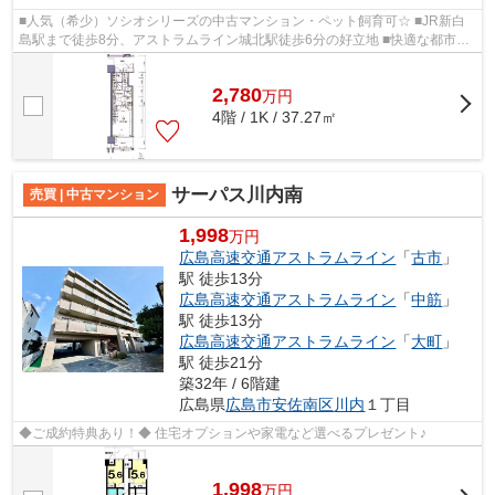
■人気（希少）ソシオシリーズの中古マンション・ペット飼育可☆ ■JR新白
島駅まで徒歩8分、アストラムライン城北駅徒歩6分の好立地 ■快適な都市生
活！ペット飼育可♪多目的ルーム等共用施...
2,780
万
円
4階 / 1K / 37.27㎡
サーパス川内南
売買 | 中古マンション
1,998
万円
広島高速交通アストラムライン
「
古市
」
駅 徒歩13分
広島高速交通アストラムライン
「
中筋
」
駅 徒歩13分
広島高速交通アストラムライン
「
大町
」
駅 徒歩21分
築32年 / 6階建
広島県
広島市安佐南区
川内
１丁目
◆ご成約特典あり！◆ 住宅オプションや家電など選べるプレゼント♪
1,998
万
円