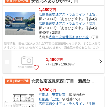
安佐北区あさひが丘3丁目
売買 | 中古一戸建
1,480
万円
広島高速交通アストラムライン
「
上安
」
駅 バス14分 「あさひが丘中」 停歩4分
広島高速交通アストラムライン
「
安東
」
駅 バス18分 「あさひが丘中」 停歩4分
築40年 / 2階建
広島県
広島市安佐北区
あさひが丘
３丁目
新着情報：安佐北区あさひが丘3丁目の空室情報ならコチラ。すぐに入居で
きるので、お待ちいただくことはありません。新生活を始めるなら、この
1,580万円の物件。70坪以上の広さがある...
1,480
万
円
- / 4LDK / 136.69㎡
☆安佐南区長束西1丁目 新築分譲☆
売買 | 新築一戸建
3,590
万円
可部線
「
安芸長束
」駅 徒歩8分
可部線
「
三滝
」駅 徒歩15分
広島高速交通アストラムライン
「
牛田
」