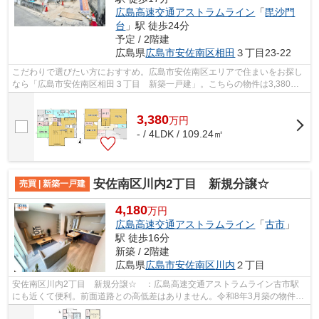
広島高速交通アストラムライン
「
毘沙門
台
」駅 徒歩24分
予定 / 2階建
広島県
広島市安佐南区
相田
３丁目23-22
こだわりで選びたい方におすすめ。広島市安佐南区エリアで住まいをお探し
なら「広島市安佐南区相田３丁目 新築一戸建」。こちらの物件は3,380万
円です。多くの方に好評の、4LDKの物件...
3,380
万
円
- / 4LDK / 109.24㎡
安佐南区川内2丁目 新規分譲☆
売買 | 新築一戸建
4,180
万円
広島高速交通アストラムライン
「
古市
」
駅 徒歩16分
新築 / 2階建
広島県
広島市安佐南区
川内
２丁目
安佐南区川内2丁目 新規分譲☆ ：広島高速交通アストラムライン古市駅
にも近くて便利。前面道路との高低差はありません。令和8年3月築の物件と
なり、室内も綺麗です。戸建て物件をご...