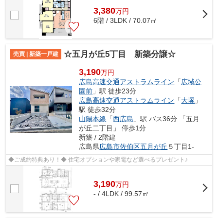
3,380
万
円
6階 / 3LDK / 70.07㎡
☆五月が丘5丁目 新築分譲☆
売買 | 新築一戸建
3,190
万円
広島高速交通アストラムライン
「
広域公
園前
」駅 徒歩23分
広島高速交通アストラムライン
「
大塚
」
駅 徒歩32分
山陽本線
「
西広島
」駅 バス36分 「五月
が丘二丁目」 停歩1分
新築 / 2階建
広島県
広島市佐伯区
五月が丘
５丁目1-
◆ご成約特典あり！◆ 住宅オプションや家電など選べるプレゼント♪
3,190
万
円
- / 4LDK / 99.57㎡