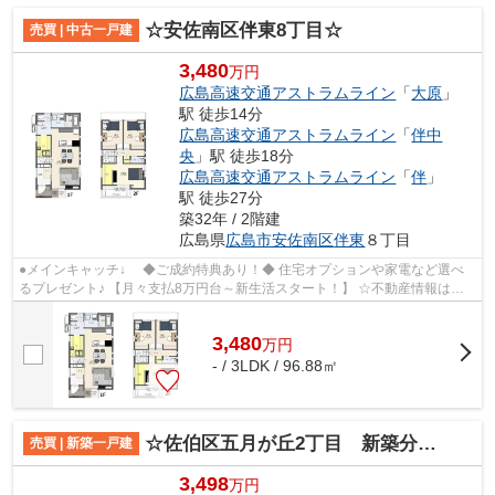
☆安佐南区伴東8丁目☆
売買 | 中古一戸建
3,480
万円
広島高速交通アストラムライン
「
大原
」
駅 徒歩14分
広島高速交通アストラムライン
「
伴中
央
」駅 徒歩18分
広島高速交通アストラムライン
「
伴
」
駅 徒歩27分
築32年 / 2階建
広島県
広島市安佐南区
伴東
８丁目
●メインキャッチ↓ ◆ご成約特典あり！◆ 住宅オプションや家電など選べ
るプレゼント♪ 【月々支払8万円台～新生活スタート！】 ☆不動産情報は
『西洋トラスト』にお任せ下
3,480
万
円
- / 3LDK / 96.88㎡
☆佐伯区五月が丘2丁目 新築分譲☆
売買 | 新築一戸建
3,498
万円