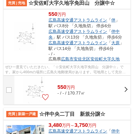
☆安佐町大字久地字免田山 分譲中☆
売買 | 売地
550
万円
広島高速交通アストラムライン
「
伴
」
駅 バス8分 「久地魚切」 停歩6分
広島高速交通アストラムライン
「
伴中
央
」駅 バス13分 「久地魚切」 停歩6分
広島高速交通アストラムライン
「
大原
」
駅 バス14分 「久地魚切」 停歩6分
- / -
広島県
広島市安佐北区
安佐町大字久地
ぜひ一度見ていただきたい、「☆安佐町大字久地字免田山 分譲中☆」で
す。家から466mの場所に広島久地郵便局があります。宅地用として充分な
面積を備えた土地は広さが50坪以上。自分の...
550
万
円
- / - / 170.77㎡
☆伴中央二丁目 新規分譲☆
売買 | 新築一戸建
3,480
3,750
万円～
万円
広島高速交通アストラムライン
「
伴中