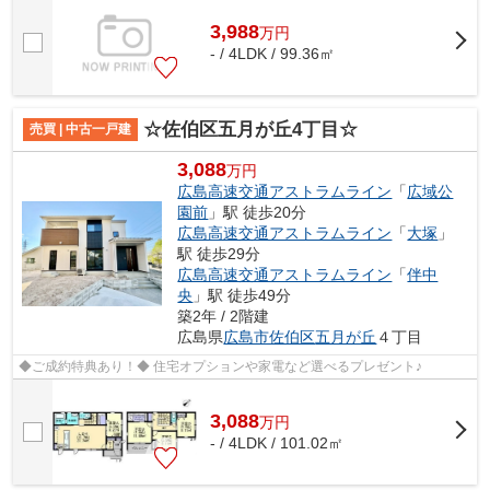
3,988
万
円
- / 4LDK / 99.36㎡
☆佐伯区五月が丘4丁目☆
売買 | 中古一戸建
3,088
万円
広島高速交通アストラムライン
「
広域公
園前
」駅 徒歩20分
広島高速交通アストラムライン
「
大塚
」
駅 徒歩29分
広島高速交通アストラムライン
「
伴中
央
」駅 徒歩49分
築2年 / 2階建
広島県
広島市佐伯区
五月が丘
４丁目
◆ご成約特典あり！◆ 住宅オプションや家電など選べるプレゼント♪
3,088
万
円
- / 4LDK / 101.02㎡