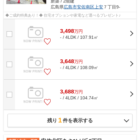
新築 / 2階建
広島県
広島市安佐南区
上安
７丁目9-
◆ご成約特典あり！◆ 住宅オプションや家電など選べるプレゼント♪
3,498
万
円
- / 4LDK / 107.91㎡
3,648
万
円
- / 4LDK / 108.09㎡
3,688
万
円
- / 4LDK / 104.74㎡
1
残り
件を表示する