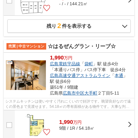
- / - / 144.21㎡
2
残り
件を表示する
☆はるぜんグラン・リーブ☆
売買 | 中古マンション
1,990
万円
広島電鉄宇品線
「
袋町
」駅 徒歩4分
「本通りバス停」バス停下車 徒歩4分
広島高速交通アストラムライン
「
本通
」
駅 徒歩6分
築51年 / 9階建
広島県
広島市中区
大手町
２丁目5-11
システムキッチンは使いやすく汚れにくいので好評です。眺望良好なので遠
くの景色まで見渡せます。54.18㎡の専有面積がある物件です。大事な判断
基準でもある購入価格が、1,990万円の...
1,990
万
円
9階 / 1R / 54.18㎡