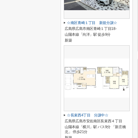
☆南区青崎１丁目 新規分譲☆
広島県広島市南区青崎１丁目18-
山陽本線「向洋」駅 徒歩9分
新築
☆長束西4丁目 分譲中☆
広島県広島市安佐南区長束西４丁目
山陽本線「横川」駅 バス9分 「新庄橋
北」 停歩21分
新築