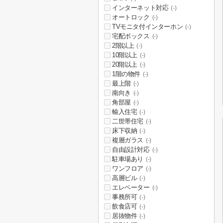
インターネット対応
(-)
オートロック
(-)
TVモニタ付インターホン
(-)
宅配ボックス
(-)
2階以上
(-)
10階以上
(-)
20階以上
(-)
1階の物件
(-)
最上階
(-)
南向き
(-)
角部屋
(-)
輸入住宅
(-)
二世帯住宅
(-)
床下収納
(-)
複層ガラス
(-)
自由設計対応
(-)
駐車場あり
(-)
ワンフロア
(-)
高層ビル
(-)
エレベーター
(-)
事務所可
(-)
飲食店可
(-)
居抜物件
(-)