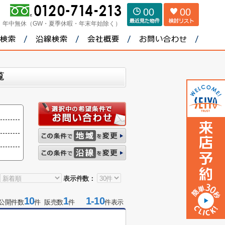
00
00
：
年中無休（GW・夏季休暇・年末年始除く）
覧
表示件数：
10
1
1-10
公開件数
件 販売数
件
件表示