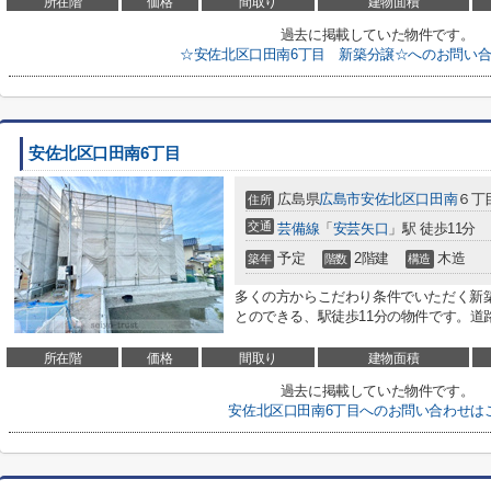
所在階
価格
間取り
建物面積
過去に掲載していた物件です。
☆安佐北区口田南6丁目 新築分譲☆へのお問い
安佐北区口田南6丁目
広島県
広島市安佐北区
口田南
６丁
住所
交通
芸備線
「
安芸矢口
」駅 徒歩11分
予定
2階建
木造
築年
階数
構造
多くの方からこだわり条件でいただく新
とのできる、駅徒歩11分の物件です。道路
所在階
価格
間取り
建物面積
過去に掲載していた物件です。
安佐北区口田南6丁目へのお問い合わせは