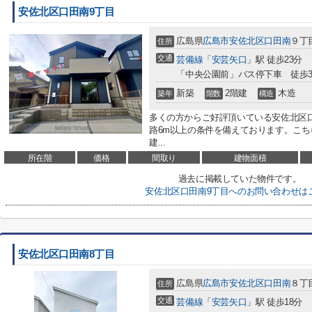
安佐北区口田南9丁目
広島県
広島市安佐北区
口田南
９丁
住所
交通
芸備線
「
安芸矢口
」駅 徒歩23分
「中央公園前」バス停下車 徒歩
新築
2階建
木造
築年
階数
構造
多くの方からご好評頂いている安佐北区
路6m以上の条件を備えております。こ
建...
所在階
価格
間取り
建物面積
過去に掲載していた物件です。
安佐北区口田南9丁目へのお問い合わせは
安佐北区口田南8丁目
広島県
広島市安佐北区
口田南
８丁
住所
交通
芸備線
「
安芸矢口
」駅 徒歩18分