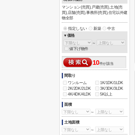
マンション(売買),戸建(売買),土地(売
買),店舗(売買),事務所(売買),住宅以外建
物全部
指定しない
新築
中古
▼価格
～
値下げ物件
10
件が該当
間取り
ワンルーム
1K/1DK/1LDK
2K/2DK/2LDK
3K/3DK/3LDK
4K/4DK/4LDK
5K以上
面積
～
土地面積
～