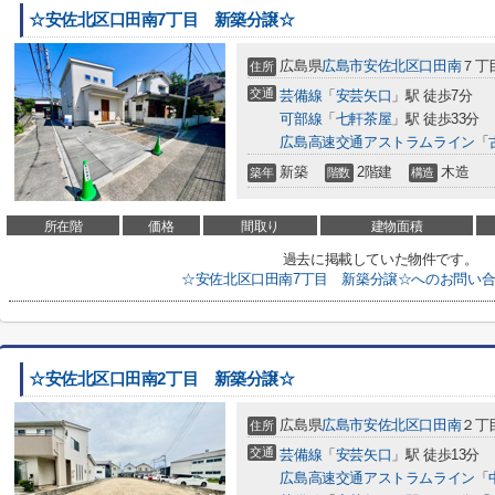
☆安佐北区口田南7丁目 新築分譲☆
広島県
広島市安佐北区
口田南
７丁
住所
交通
芸備線
「
安芸矢口
」駅 徒歩7分
可部線
「
七軒茶屋
」駅 徒歩33分
広島高速交通アストラムライン
「
新築
2階建
木造
築年
階数
構造
所在階
価格
間取り
建物面積
過去に掲載していた物件です。
☆安佐北区口田南7丁目 新築分譲☆へのお問い
☆安佐北区口田南2丁目 新築分譲☆
広島県
広島市安佐北区
口田南
２丁
住所
交通
芸備線
「
安芸矢口
」駅 徒歩13分
広島高速交通アストラムライン
「