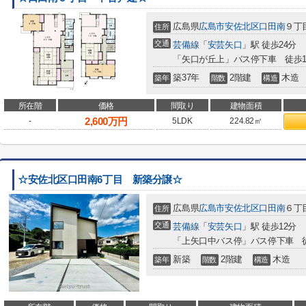
広島県
広島市安佐北区
口田南
９丁目
住所
交通
芸備線
「
安芸矢口
」駅 徒歩24分
「矢口が丘上」バス停下車 徒歩
築37年
2階建
木造
築年
階数
構造
所在階
価格
間取り
建物面積
2,600
万円
-
5LDK
224.82㎡
☆安佐北区口田南6丁目 新築分譲☆
広島県
広島市安佐北区
口田南
６丁目
住所
交通
芸備線
「
安芸矢口
」駅 徒歩12分
「上矢口中バス停」バス停下車 
新築
2階建
木造
築年
階数
構造