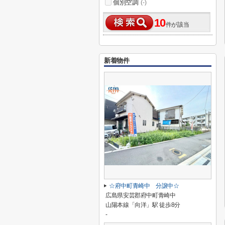
個別空調
(-)
10
件が該当
新着物件
☆府中町青崎中 分譲中☆
広島県安芸郡府中町青崎中
山陽本線「向洋」駅 徒歩8分
-