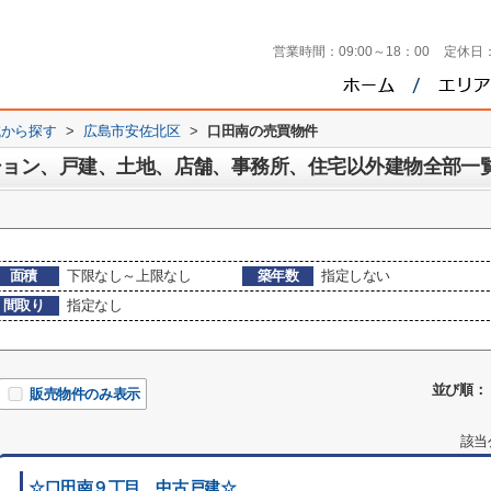
営業時間：
09:00～18：00
定休日
域から探す
>
広島市安佐北区
>
口田南の売買物件
ション、戸建、土地、店舗、事務所、住宅以外建物全部一
面積
下限なし～上限なし
築年数
指定しない
間取り
指定なし
並び順：
販売物件のみ表示
該当
☆口田南９丁目 中古戸建☆