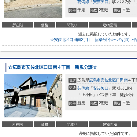
芸備線
「
安芸矢口
」駅 バス2分 
予定
2階建
木造
築年
階数
構造
所在階
価格
間取り
建物面積
過去に掲載していた物件です。
☆安佐北区口田南2丁目 新築分譲☆へのお問い
☆広島市安佐北区口田南４丁目 新規分譲☆
広島県
広島市安佐北区
口田南
４丁
住所
交通
芸備線
「
安芸矢口
」駅 徒歩19分
「上小田」バス停下車 徒歩8分
新築
2階建
木造
築年
階数
構造
所在階
価格
間取り
建物面積
過去に掲載していた物件です。