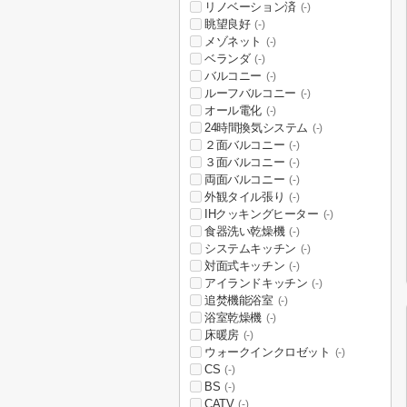
リノベーション済
(-)
眺望良好
(-)
メゾネット
(-)
ベランダ
(-)
バルコニー
(-)
ルーフバルコニー
(-)
オール電化
(-)
24時間換気システム
(-)
２面バルコニー
(-)
３面バルコニー
(-)
両面バルコニー
(-)
外観タイル張り
(-)
IHクッキングヒーター
(-)
食器洗い乾燥機
(-)
システムキッチン
(-)
対面式キッチン
(-)
アイランドキッチン
(-)
追焚機能浴室
(-)
浴室乾燥機
(-)
床暖房
(-)
ウォークインクロゼット
(-)
CS
(-)
BS
(-)
CATV
(-)