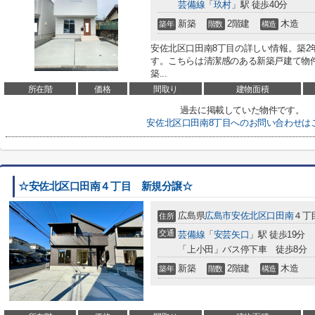
芸備線
「
玖村
」駅 徒歩40分
新築
2階建
木造
築年
階数
構造
安佐北区口田南8丁目の詳しい情報。築2
す。こちらは清潔感のある新築戸建て物件
築...
所在階
価格
間取り
建物面積
過去に掲載していた物件です。
安佐北区口田南8丁目へのお問い合わせは
☆安佐北区口田南４丁目 新規分譲☆
広島県
広島市安佐北区
口田南
４丁
住所
交通
芸備線
「
安芸矢口
」駅 徒歩19分
「上小田」バス停下車 徒歩8分
新築
2階建
木造
築年
階数
構造