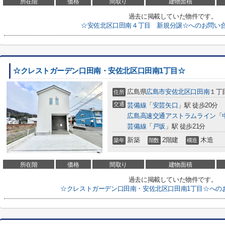
所在階
価格
間取り
建物面積
過去に掲載していた物件です。
☆安佐北区口田南４丁目 新規分譲☆へのお問い
☆クレストガーデン口田南・安佐北区口田南1丁目☆
広島県
広島市安佐北区
口田南
１丁目
住所
交通
芸備線
「
安芸矢口
」駅 徒歩20分
広島高速交通アストラムライン
「
芸備線
「
戸坂
」駅 徒歩21分
新築
2階建
木造
築年
階数
構造
所在階
価格
間取り
建物面積
過去に掲載していた物件です。
☆クレストガーデン口田南・安佐北区口田南1丁目☆への