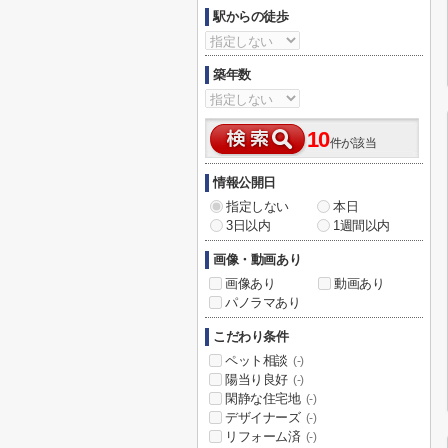
駅からの徒歩
築年数
10
件が該当
情報公開日
指定しない
本日
3日以内
1週間以内
画像・動画あり
画像あり
動画あり
パノラマあり
こだわり条件
ペット相談
(-)
陽当り良好
(-)
閑静な住宅地
(-)
デザイナーズ
(-)
リフォーム済
(-)