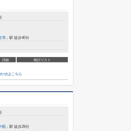
目
古市
」駅 徒歩40分
詳細
検討リスト
合わせはこちら
目
中筋
」駅 徒歩29分