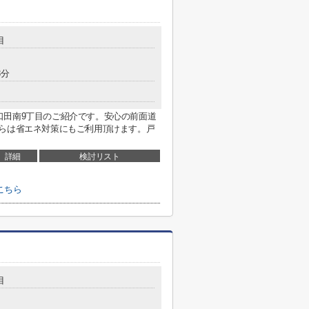
目
3分
口田南9丁目のご紹介です。安心の前面道
ちらは省エネ対策にもご利用頂けます。戸
詳細
検討リスト
こちら
目