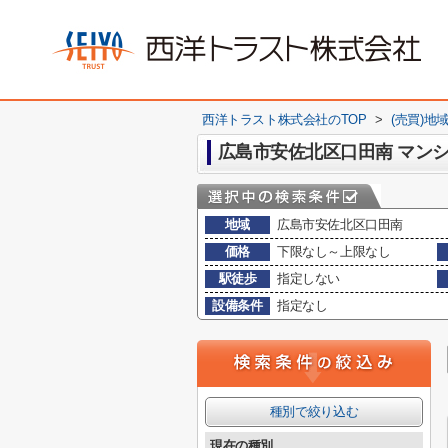
西洋トラスト株式会社のTOP
>
(売買)地
広島市安佐北区口田南 マン
地域
広島市安佐北区口田南
価格
下限なし～上限なし
駅徒歩
指定しない
設備条件
指定なし
種別で絞り込む
現在の種別