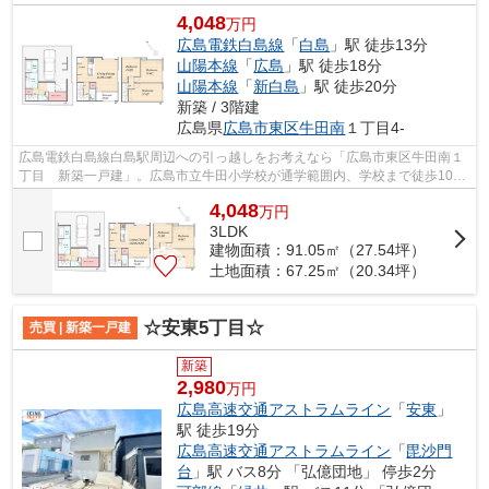
4,048
万円
広島電鉄白島線
「
白島
」駅 徒歩13分
山陽本線
「
広島
」駅 徒歩18分
山陽本線
「
新白島
」駅 徒歩20分
新築 / 3階建
広島県
広島市東区
牛田南
１丁目4-
広島電鉄白島線白島駅周辺への引っ越しをお考えなら「広島市東区牛田南１
丁目 新築一戸建」。広島市立牛田小学校が通学範囲内、学校まで徒歩10
分。新築の戸建て物件です。人生に何度...
4,048
万
円
3LDK
建物面積：91.05㎡（27.54坪）
土地面積：67.25㎡（20.34坪）
☆安東5丁目☆
売買 | 新築一戸建
新築
2,980
万円
広島高速交通アストラムライン
「
安東
」
駅 徒歩19分
広島高速交通アストラムライン
「
毘沙門
台
」駅 バス8分 「弘億団地」 停歩2分