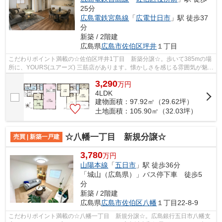
25分
広島電鉄宮島線
「
広電廿日市
」駅 徒歩37
分
新築 / 2階建
広島県
広島市佐伯区
坪井
１丁目
こだわりポイント満載の☆佐伯区坪井1丁目 新築分譲☆。歩いて385mの場
所に、YOURS(ユアーズ) 三筋店があります。懐かしさを感じる雰囲気が魅力
の2025年11月築の物件です。きれいな物件...
3,290
万
円
4LDK
建物面積：97.92㎡（29.62坪）
土地面積：105.90㎡（32.03坪）
☆八幡一丁目 新規分譲☆
売買 | 新築一戸建
3,780
万円
山陽本線
「
五日市
」駅 徒歩36分
「城山（広島県）」バス停下車 徒歩5
分
新築 / 2階建
広島県
広島市佐伯区
八幡
１丁目22-8-9
こだわりポイント満載の☆八幡一丁目 新規分譲☆。広島銀行五日市八幡支