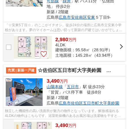
可部線
「
緑井
」駅 バス11分 「弘億団
地」 停歩2分
新築 / 2階建
広島県
広島市安佐南区
安東
５丁目9-
「☆安東5丁目☆」のここがイチオシ。徒歩24分の場所に広島市立安東小学
校があります。夢のマイホームは思い切って新築の戸建てはいかがでしょう
か。お客様からニーズの高い南側道路に接...
2,980
万
円
4LDK
建物面積：95.58㎡（28.91坪）
土地面積：145.28㎡（43.94坪）
☆佐伯区五日市町大字美鈴園 新規分譲☆
売買 | 新築一戸建
3,490
万円
山陽本線
「
五日市
」駅 徒歩23分
「皆賀」バス停下車 徒歩8分
新築 / 2階建
広島県
広島市佐伯区
五日市町大字美鈴園
独立した機能性の高い洗面所が魅力の物件となっています。解放感溢れる
4LDKの物件はこちらです。浴室乾燥機のあるお風呂場は洗濯物を干すとき
にも便利です。システムキッチンは必要な...
3,490
万
円