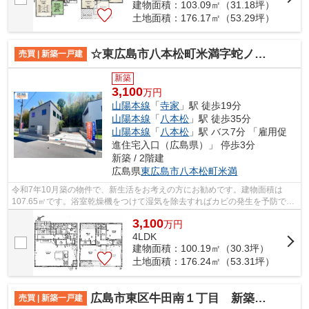
建物面積：103.09㎡（31.18坪）
土地面積：176.17㎡（53.29坪）
☆東広島市八本松町米満字蛇ノ釜 新規分譲☆
売買 | 新築一戸建
新築
3,100
万円
山陽本線
「
寺家
」駅 徒歩19分
山陽本線
「
八本松
」駅 徒歩35分
山陽本線
「
八本松
」駅 バス7分 「雇用促
進住宅入口（広島県）」 停歩3分
新築 / 2階建
広島県
東広島市
八本松町米満
令和7年10月築の物件で、新生活をお考えの方にお勧めです。建物面積は
107.65㎡です。浴室乾燥機をつけて湿気を除去すればカビの発生を予防でき
る、浴室乾燥機付きの物件です。充実した...
3,100
万
円
4LDK
建物面積：100.19㎡（30.3坪）
土地面積：176.24㎡（53.31坪）
広島市東区牛田南１丁目 新築一戸建
売買 | 新築一戸建