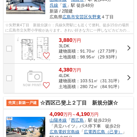
呉線
「
坂
」駅 徒歩48分
新築 / 2階建
広島県
広島市安芸区
矢野東
４丁目
☆矢野東4丁目 新規分譲☆：呉線矢野駅にも近くて便利。徒歩15分の場所
に広島市立矢野小学校があります。きれい好きな方に一押しなピカピカの新
築物件です。駅まで徒歩13分の物件です。...
3,880
万
円
3LDK
建物面積：91.70㎡（27.73坪）
土地面積：98.95㎡（29.93坪）
4,380
万
円
4LDK
建物面積：103.51㎡（31.31坪）
土地面積：280.72㎡（84.91坪）
☆西区己斐上２丁目 新規分譲☆
売買 | 新築一戸建
4,090
4,190
万円～
万円
山陽本線
「
西広島
」駅 徒歩23分
「共立ハイツ」バス停下車 徒歩2分
広島電鉄宮島線
「
広電西広島（己斐）
」