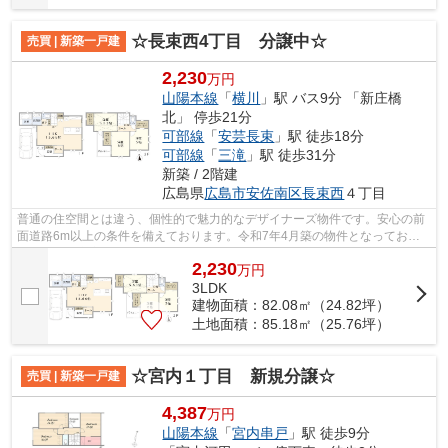
☆長束西4丁目 分譲中☆
売買 | 新築一戸建
2,230
万円
山陽本線
「
横川
」駅 バス9分 「新庄橋
北」 停歩21分
可部線
「
安芸長束
」駅 徒歩18分
可部線
「
三滝
」駅 徒歩31分
新築 / 2階建
広島県
広島市安佐南区
長束西
４丁目
普通の住空間とは違う、個性的で魅力的なデザイナーズ物件です。安心の前
面道路6m以上の条件を備えております。令和7年4月築の物件となってお
り、設備も充実しています。こだわりのあ...
2,230
万
円
3LDK
建物面積：82.08㎡（24.82坪）
土地面積：85.18㎡（25.76坪）
☆宮内１丁目 新規分譲☆
売買 | 新築一戸建
4,387
万円
山陽本線
「
宮内串戸
」駅 徒歩9分