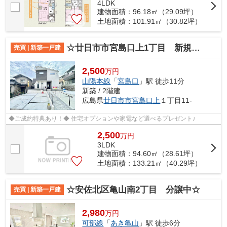
4LDK
建物面積：96.18㎡（29.09坪）
土地面積：101.91㎡（30.82坪）
☆廿日市市宮島口上1丁目 新規分譲☆
売買 | 新築一戸建
2,500
万円
山陽本線
「
宮島口
」駅 徒歩11分
新築 / 2階建
広島県
廿日市市
宮島口上
１丁目11-
◆ご成約特典あり！◆ 住宅オプションや家電など選べるプレゼント♪
2,500
万
円
3LDK
建物面積：94.60㎡（28.61坪）
土地面積：133.21㎡（40.29坪）
☆安佐北区亀山南2丁目 分譲中☆
売買 | 新築一戸建
2,980
万円
可部線
「
あき亀山
」駅 徒歩6分