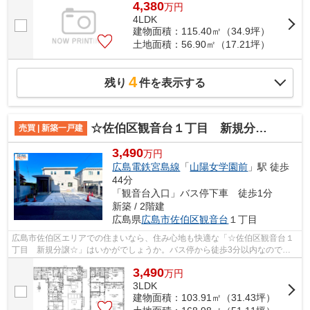
4,380
万
円
4LDK
建物面積：115.40㎡（34.9坪）
土地面積：56.90㎡（17.21坪）
4
残り
件を表示する
☆佐伯区観音台１丁目 新規分譲☆
売買 | 新築一戸建
3,490
万円
広島電鉄宮島線
「
山陽女学園前
」駅 徒歩
44分
「観音台入口」バス停下車 徒歩1分
新築 / 2階建
広島県
広島市佐伯区
観音台
１丁目
広島市佐伯区エリアでの住まいなら、住み心地も快適な「☆佐伯区観音台１
丁目 新規分譲☆」はいかがでしょうか。バス停から徒歩3分以内なので、
どこに行くのも便利な立地です。多くの方...
3,490
万
円
3LDK
建物面積：103.91㎡（31.43坪）