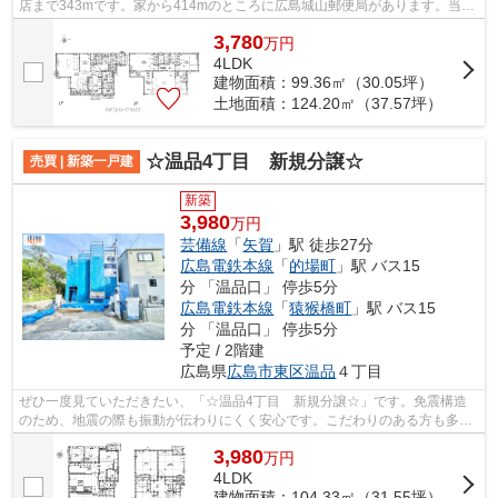
店まで343mです。家から414mのところに広島城山郵便局があります。当社
スタッフと一緒に、お客様の新生活に相応...
3,780
万
円
4LDK
建物面積：99.36㎡（30.05坪）
土地面積：124.20㎡（37.57坪）
☆温品4丁目 新規分譲☆
売買 | 新築一戸建
新築
3,980
万円
芸備線
「
矢賀
」駅 徒歩27分
広島電鉄本線
「
的場町
」駅 バス15
分 「温品口」 停歩5分
広島電鉄本線
「
猿猴橋町
」駅 バス15
分 「温品口」 停歩5分
予定 / 2階建
広島県
広島市東区
温品
４丁目
ぜひ一度見ていただきたい、「☆温品4丁目 新規分譲☆」です。免震構造
のため、地震の際も振動が伝わりにくく安心です。こだわりのある方も多
い、新築の戸建て物件となっております。広...
3,980
万
円
4LDK
建物面積：104.33㎡（31.55坪）