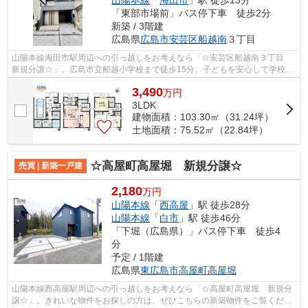
山陽本線
「
海田市
」駅 徒歩13分
「東部市場前」バス停下車 徒歩2分
新築 / 3階建
広島県
広島市安芸区
船越南
３丁目
山陽本線海田市駅周辺への引っ越しをお考えなら「☆安芸区船越南３丁目
新規分譲☆」。広島市立船越小学校まで徒歩15分。子どもを安心して学校に
通わせたいファミリーにおすすめです。...
3,490
万
円
3LDK
建物面積：103.30㎡（31.24坪）
土地面積：75.52㎡（22.84坪）
☆高屋町高屋堀 新規分譲☆
売買 | 新築一戸建
2,180
万円
山陽本線
「
西高屋
」駅 徒歩28分
山陽本線
「
白市
」駅 徒歩46分
「下堀（広島県）」バス停下車 徒歩4
分
予定 / 1階建
広島県
東広島市
高屋町高屋堀
山陽本線西高屋駅周辺への引っ越しをお考えなら「☆高屋町高屋堀 新規分
譲☆」。きれいな物件をお探しの方は、ぜひこちらの新築物件をご覧くださ