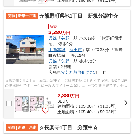
土地面積：168.98㎡（51.11坪）
☆熊野町呉地1丁目 新規分譲中☆
売買 | 新築一戸建
新築
2,380
万円
呉線
「
矢野
」駅 バス19分 「熊野町役場
前」 停歩9分
山陽本線
「
海田市
」駅 バス33分 「熊野
町役場前」 停歩9分
呉線
「
矢野
」駅 徒歩98分
新築 / 2階建
広島県
安芸郡熊野町
呉地
１丁目
☆熊野町呉地1丁目 新規分譲中☆：呉線矢野駅にも近くて便利。築2年以内
の築浅物件です。一生に一度のマイホーム探しは、ぜひ新築戸建てで。令和
8年1月築の物件です。ご希望に沿った一...
2,380
万
円
3LDK
建物面積：105.30㎡（31.85坪）
土地面積：165.40㎡（50.03坪）
☆長楽寺1丁目 分譲中☆
売買 | 新築一戸建