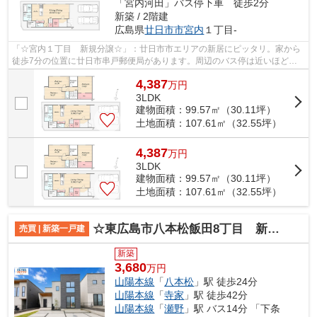
「宮内河田」バス停下車 徒歩2分
新築 / 2階建
広島県
廿日市市
宮内
１丁目-
「☆宮内１丁目 新規分譲☆」：廿日市市エリアの新居にピッタリ。家から
徒歩7分の位置に廿日市串戸郵便局があります。周辺のバス停は近いほど便
利です。こちらはバス停から徒歩3分以内...
4,387
万
円
3LDK
建物面積：99.57㎡（30.11坪）
土地面積：107.61㎡（32.55坪）
4,387
万
円
3LDK
建物面積：99.57㎡（30.11坪）
土地面積：107.61㎡（32.55坪）
☆東広島市八本松飯田8丁目 新規分譲☆
売買 | 新築一戸建
新築
3,680
万円
山陽本線
「
八本松
」駅 徒歩24分
山陽本線
「
寺家
」駅 徒歩42分
山陽本線
「
瀬野
」駅 バス14分 「下条