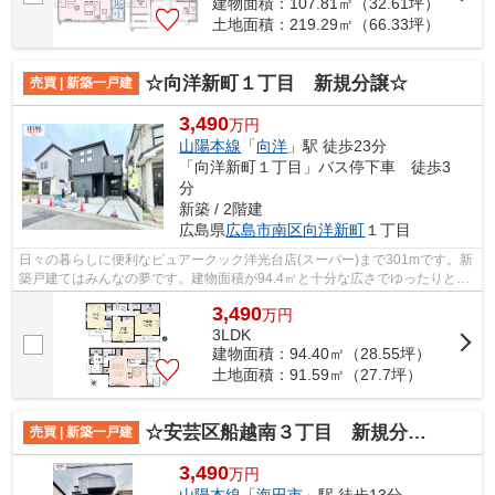
建物面積：107.81㎡（32.61坪）
土地面積：219.29㎡（66.33坪）
☆向洋新町１丁目 新規分譲☆
売買 | 新築一戸建
3,490
万円
山陽本線
「
向洋
」駅 徒歩23分
「向洋新町１丁目」バス停下車 徒歩3
分
新築 / 2階建
広島県
広島市南区
向洋新町
１丁目
日々の暮らしに便利なピュアークック洋光台店(スーパー)まで301mです。新
築戸建てはみんなの夢です。建物面積が94.4㎡と十分な広さでゆったりと生
活できるのではないのでしょうか。広...
3,490
万
円
3LDK
建物面積：94.40㎡（28.55坪）
土地面積：91.59㎡（27.7坪）
☆安芸区船越南３丁目 新規分譲☆
売買 | 新築一戸建
3,490
万円