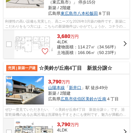
（東広島市）」 停歩15分
新築 / 2階建
広島県
東広島市
八本松飯田
８丁目
利便性の高い設備も充実した、高ニーズな2026年3月築の物件です。新築に
こだわりをもつ方には、こちらの新築物件はいかがでしょうか。コチラの物
件は、新築の戸建て物件で設備も充実し...
3,680
万
円
4LDK
建物面積：114.27㎡（34.56坪）
土地面積：166.06㎡（50.23坪）
☆美鈴が丘南4丁目 新規分譲☆
売買 | 新築一戸建
3,790
万円
山陽本線
「
新井口
」駅 徒歩49分
新築 / 2階建
広島県
広島市佐伯区
美鈴が丘南
４丁目
ぜひ一度見ていただきたい、「☆美鈴が丘南4丁目 新規分譲☆」です。浴
室乾燥機のあるお風呂場は洗濯物を干すときにも便利です。魅力が満載の素
敵な4LDK物件の情報をご用意しています。...
3,790
万
円
4LDK