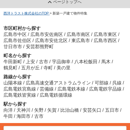
ページトップへ
西洋トラスト株式会社のTOP
>
新築一戸建て物件特集
市区町村から探す
広島市中区
/
広島市安佐南区
/
広島市南区
/
広島市東区
/
広島市佐伯区
/
広島市安佐北区
/
東広島市
/
広島市西区
/
廿日市市
/
安芸郡熊野町
町名から探す
牛田新町
/
上安
/
古市
/
宇品御幸
/
八本松飯田
/
馬木
/
鶴見町
/
五月が丘
/
寺町
/
美の里
路線から探す
山陽本線
/
広島高速交通アストラムライン
/
可部線
/
呉線
/
広島電鉄宮島線
/
芸備線
/
広島電鉄本線
/
広島電鉄宇品線
/
広島電鉄皆実線
/
広島電鉄循環線
駅から探す
向洋
/
天神川
/
矢野
/
矢賀
/
比治山橋
/
安芸矢口
/
五日市
/
牛田
/
海田市
/
古市