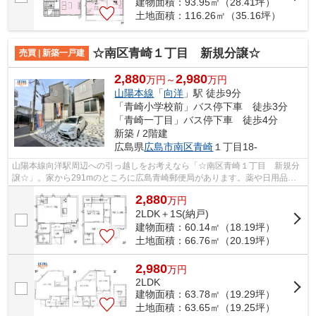
建物面積：93.95㎡（28.41坪）
土地面積：116.26㎡（35.16坪）
☆南区青崎１丁目 新規分譲☆
売買 | 新築一戸建
2,880
2,980
万円～
万円
山陽本線
「
向洋
」駅 徒歩9分
「青崎小学校前」バス停下車 徒歩3分
「青崎一丁目」バス停下車 徒歩4分
新築 / 2階建
広島県
広島市南区
青崎
１丁目18-
山陽本線向洋駅周辺への引っ越しをお考えなら「☆南区青崎１丁目 新規分
譲☆」。家から291mのところに広島青崎郵便局があります。薬や日用品を
買うのに便利な高山薬局まで245mです。広...
2,880
万
円
2LDK＋1S(納戸)
建物面積：60.14㎡（18.19坪）
土地面積：66.76㎡（20.19坪）
2,980
万
円
2LDK
建物面積：63.78㎡（19.29坪）
土地面積：63.65㎡（19.25坪）