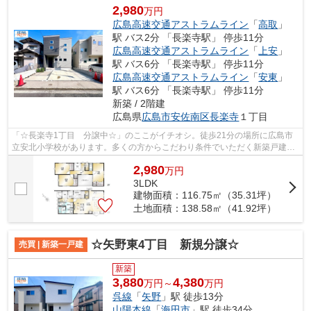
2,980
万円
広島高速交通アストラムライン
「
高取
」
駅 バス2分 「長楽寺駅」 停歩11分
広島高速交通アストラムライン
「
上安
」
駅 バス6分 「長楽寺駅」 停歩11分
広島高速交通アストラムライン
「
安東
」
駅 バス6分 「長楽寺駅」 停歩11分
新築 / 2階建
広島県
広島市安佐南区
長楽寺
１丁目
「☆長楽寺1丁目 分譲中☆」のここがイチオシ。徒歩21分の場所に広島市
立安北小学校があります。多くの方からこだわり条件でいただく新築戸建て
の物件です。築3年以内の新しい物件はい...
2,980
万
円
3LDK
建物面積：116.75㎡（35.31坪）
土地面積：138.58㎡（41.92坪）
☆矢野東4丁目 新規分譲☆
売買 | 新築一戸建
新築
3,880
4,380
万円～
万円
呉線
「
矢野
」駅 徒歩13分
山陽本線
「
海田市
」駅 徒歩34分