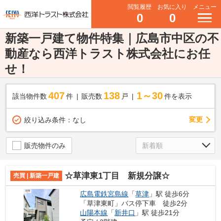
閲覧履歴
お気に入り
メニュー
0
0
新築一戸建て物件特集｜広島市中区の不
動産なら西洋トラスト株式会社にお任
せ！
407
138
1～30
該当物件数
件
販売数
戸
件を表示
変更
絞り込み条件：
なし
販売物件のみ
☆草津東1丁目 新規分譲☆
売買 | 新築一戸建
広島電鉄宮島線
「
草津
」駅 徒歩6分
「草津東町」バス停下車 徒歩2分
山陽本線
「
新井口
」駅 徒歩21分