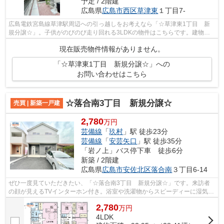
予定 / 2階建
広島県
広島市西区
草津東
１丁目7-
広島電鉄宮島線草津駅周辺への引っ越しをお考えなら「☆草津東1丁目 新
規分譲☆」。子供がのびのび走り回れる3LDKの物件はこちらです。建物面
積が98.74平米以上ある物件でゆったりと生...
現在販売物件情報がありません。
「☆草津東1丁目 新規分譲☆」への
お問い合わせはこちら
☆落合南3丁目 新規分譲☆
売買 | 新築一戸建
2,780
万円
芸備線
「
玖村
」駅 徒歩23分
芸備線
「
安芸矢口
」駅 徒歩35分
「岩ノ上」バス停下車 徒歩6分
新築 / 2階建
広島県
広島市安佐北区
落合南
３丁目6-14
ぜひ一度見ていただきたい、「☆落合南3丁目 新規分譲☆」です。来訪者
の顔が見えるTVインターホン付き。浴室や洗濯物からスピーディーに湿気を
除去してカビを防げる、浴室乾燥機付きの...
2,780
万
円
4LDK