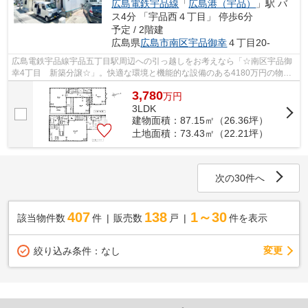
広島電鉄宇品線
「
広島港（宇品）
」駅 バ
ス4分 「宇品西４丁目」 停歩6分
予定 / 2階建
広島県
広島市南区
宇品御幸
４丁目20-
広島電鉄宇品線宇品五丁目駅周辺への引っ越しをお考えなら「☆南区宇品御
幸4丁目 新築分譲☆」。快適な環境と機能的な設備のある4180万円の物件
です。お掃除に便利な、全居室フローリン...
3,780
万
円
3LDK
建物面積：87.15㎡（26.36坪）
土地面積：73.43㎡（22.21坪）
次の30件へ
407
138
1～30
該当物件数
件
販売数
戸
件を表示
変更
絞り込み条件：
なし