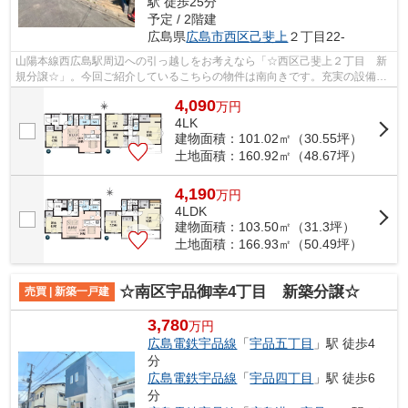
駅 徒歩25分
予定 / 2階建
広島県
広島市西区
己斐上
２丁目22-
山陽本線西広島駅周辺への引っ越しをお考えなら「☆西区己斐上２丁目 新
規分譲☆」。今回ご紹介しているこちらの物件は南向きです。充実の設備が
好評の4,090万円の物件はこちらです。よ...
4,090
万
円
4LK
建物面積：101.02㎡（30.55坪）
土地面積：160.92㎡（48.67坪）
4,190
万
円
4LDK
建物面積：103.50㎡（31.3坪）
土地面積：166.93㎡（50.49坪）
☆南区宇品御幸4丁目 新築分譲☆
売買 | 新築一戸建
3,780
万円
広島電鉄宇品線
「
宇品五丁目
」駅 徒歩4
分
広島電鉄宇品線
「
宇品四丁目
」駅 徒歩6
分