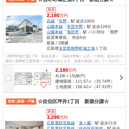
新築
2,180
万円
呉線
「
矢野
」駅 徒歩100分
山陽本線
「
安芸中野
」駅 徒歩128分
山陽本線
「
海田市
」駅 バス39分 「熊野
萩原車庫前」 停歩6分
新築 / 2階建
広島県
安芸郡熊野町
城之堀
１丁目
☆熊野町城之堀1丁目 新規分譲☆：呉線矢野駅にも近くて便利。徒歩1分の
場所に熊野町立熊野第一小学校があります。道路が南側に面しているので、
とてもニーズが高いです。築2年以内の物...
2,180
万
円
4LDK＋1S(納戸)
建物面積：111.57㎡（33.74坪）
土地面積：156.42㎡（47.31坪）
☆佐伯区坪井1丁目 新築分譲☆
売買 | 新築一戸建
新築
3,290
万円
広島電鉄宮島線
「
楽々園
」駅 徒歩21分
広島電鉄宮島線
「
佐伯区役所前
」駅 徒歩