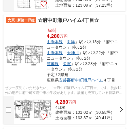
土地面積：123.09㎡（37.23坪）
☆府中町瀬戸ハイム4丁目☆
売買 | 新築一戸建
新築
4,280
万円
山陽本線
「
向洋
」駅 バス13分 「府中ニ
ュータウン」 停歩2分
山陽本線
「
天神川
」駅 バス22分 「府中
ニュータウン」 停歩2分
芸備線
「
矢賀
」駅 バス23分 「府中ニュ
ータウン」 停歩2分
予定 / 2階建
広島県
安芸郡府中町
瀬戸ハイム
４丁目
ぜひ一度見ていただきたい、「☆府中町瀬戸ハイム4丁目☆」です。徒歩14
分の場所に府中町立府中東小学校があります。設備も充実している新築戸建
ての物件はいかがでしょうか。前面道路6m...
4,280
万
円
4LDK
建物面積：101.02㎡（30.55坪）
土地面積：163.37㎡（49.41坪）