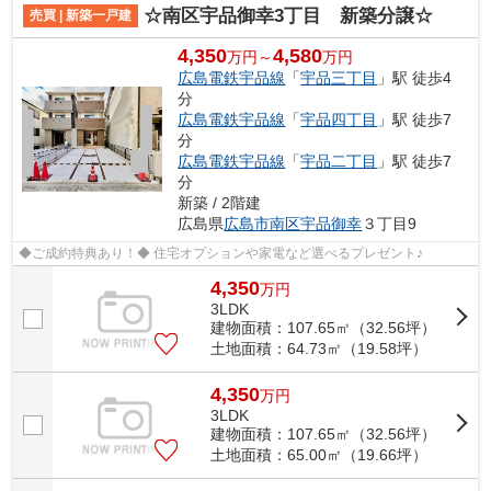
☆南区宇品御幸3丁目 新築分譲☆
売買 | 新築一戸建
4,350
4,580
万円～
万円
広島電鉄宇品線
「
宇品三丁目
」駅 徒歩4
分
広島電鉄宇品線
「
宇品四丁目
」駅 徒歩7
分
広島電鉄宇品線
「
宇品二丁目
」駅 徒歩7
分
新築 / 2階建
広島県
広島市南区
宇品御幸
３丁目9
◆ご成約特典あり！◆ 住宅オプションや家電など選べるプレゼント♪
4,350
万
円
3LDK
建物面積：107.65㎡（32.56坪）
土地面積：64.73㎡（19.58坪）
4,350
万
円
3LDK
建物面積：107.65㎡（32.56坪）
土地面積：65.00㎡（19.66坪）