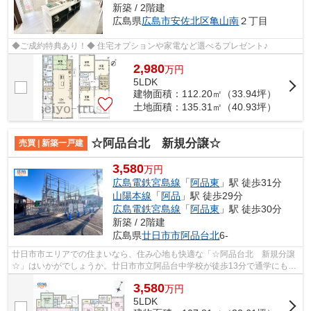
新築 / 2階建
広島県
広島市安佐北区
亀山南
２丁目
◆ご成約特典あり！◆ 住宅オプションや家電など選べるプレゼント♪
2,980
万
円
5LDK
建物面積：112.20㎡（33.94坪）
土地面積：135.31㎡（40.93坪）
☆阿品台北 新規分譲☆
売買 | 新築一戸建
3,580
万円
広島電鉄宮島線
「
阿品東
」駅 徒歩31分
山陽本線
「
阿品
」駅 徒歩29分
広島電鉄宮島線
「
阿品東
」駅 徒歩30分
新築 / 2階建
広島県
廿日市市
阿品台北
6-
廿日市市エリアでの住まいなら、住み心地も快適な「☆阿品台北 新規分譲
☆」はいかがでしょうか。廿日市市立阿品台中学校が徒歩13分で通学にも便
利です。友人やお客さんを呼びたくなる...
3,580
万
円
5LDK