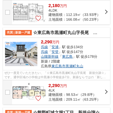
い。4LDKの物件は室内も広々としており...
2,180
万
円
4LDK
建物面積：112.19㎡（33.93坪）
土地面積：166.08㎡（50.23坪）
☆東広島市黒瀬町丸山字長尾 新規分譲☆
売買 | 新築一戸建
2,290
万円
呉線
「
安浦
」駅 徒歩134分
呉線
「
安登
」駅 徒歩147分
山陽新幹線
「
東広島
」駅 徒歩178分
新築 / 2階建
広島県
東広島市
黒瀬町丸山
ぜひ一度見ていただきたい、「☆東広島市黒瀬町丸山字長尾 新規分譲☆」
です。通学区域の小学校は中黒瀬小学校徒歩7分。新築ならではの「新し
さ」がとても魅力です。好条件で快適な住み...
2,290
万
円
4LK
建物面積：98.53㎡（29.8坪）
土地面積：209.11㎡（63.25坪）
☆熊野町城之堀1丁目 新規分譲☆
売買 | 新築一戸建