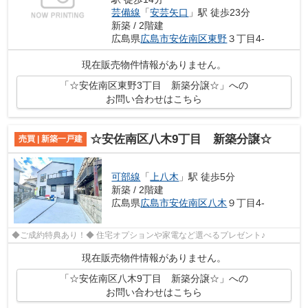
芸備線
「
安芸矢口
」駅 徒歩23分
新築 / 2階建
広島県
広島市安佐南区
東野
３丁目4-
現在販売物件情報がありません。
「☆安佐南区東野3丁目 新築分譲☆」への
お問い合わせはこちら
☆安佐南区八木9丁目 新築分譲☆
売買 | 新築一戸建
可部線
「
上八木
」駅 徒歩5分
新築 / 2階建
広島県
広島市安佐南区
八木
９丁目4-
◆ご成約特典あり！◆ 住宅オプションや家電など選べるプレゼント♪
現在販売物件情報がありません。
「☆安佐南区八木9丁目 新築分譲☆」への
お問い合わせはこちら