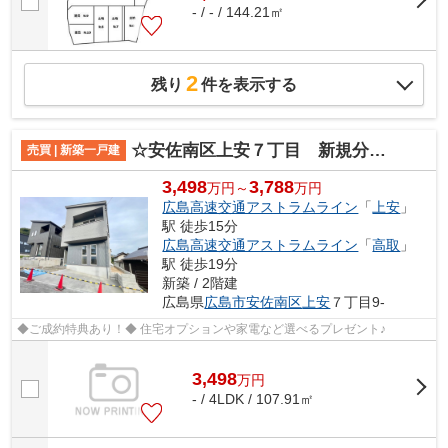
- / - / 144.21㎡
2
残り
件を表示する
☆安佐南区上安７丁目 新規分譲☆
売買 | 新築一戸建
3,498
3,788
万円～
万円
広島高速交通アストラムライン
「
上安
」
駅 徒歩15分
広島高速交通アストラムライン
「
高取
」
駅 徒歩19分
新築 / 2階建
広島県
広島市安佐南区
上安
７丁目9-
◆ご成約特典あり！◆ 住宅オプションや家電など選べるプレゼント♪
3,498
万
円
- / 4LDK / 107.91㎡