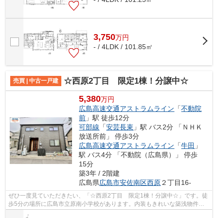
3,750
万
円
- / 4LDK / 101.85㎡
☆西原2丁目 限定1棟！分譲中☆
売買 | 中古一戸建
5,380
万円
広島高速交通アストラムライン
「
不動院
前
」駅 徒歩12分
可部線
「
安芸長束
」駅 バス2分 「ＮＨＫ
放送所前」 停歩3分
広島高速交通アストラムライン
「
牛田
」
駅 バス4分 「不動院（広島県）」 停歩
15分
築3年 / 2階建
広島県
広島市安佐南区
西原
２丁目16-
ぜひ一度見ていただきたい、「☆西原2丁目 限定1棟！分譲中☆」です。徒
歩5分の場所に広島市立原南小学校があります。内装もきれいな築浅物件で
快適な毎日を過ごしませんか。値段がお手...