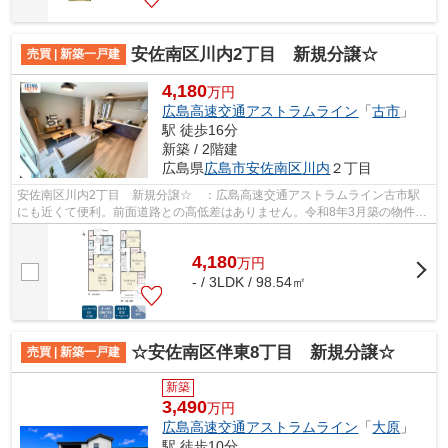
安佐南区川内2丁目 新規分譲☆
売買 | 新築一戸建
4,180
万円
広島高速交通アストラムライン
「
古市
」
駅 徒歩16分
新築 / 2階建
広島県
広島市安佐南区
川内
２丁目
安佐南区川内2丁目 新規分譲☆ ：広島高速交通アストラムライン古市駅
にも近くて便利。前面道路との高低差はありません。令和8年3月築の物件と
なり、室内も綺麗です。戸建て物件をご...
4,180
万
円
- / 3LDK / 98.54㎡
☆安佐南区伴東8丁目 新規分譲☆
売買 | 新築一戸建
新築
3,490
万円
広島高速交通アストラムライン
「
大原
」
駅 徒歩10分