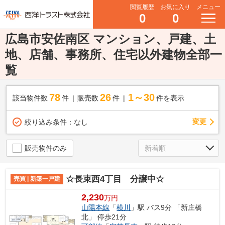
閲覧履歴
お気に入り
メニュー
0
0
広島市安佐南区 マンション、戸建、土
地、店舗、事務所、住宅以外建物全部一
覧
78
26
1～30
該当物件数
件
販売数
件
件を表示
変更
絞り込み条件：
なし
販売物件のみ
☆長束西4丁目 分譲中☆
売買 | 新築一戸建
2,230
万円
山陽本線
「
横川
」駅 バス9分 「新庄橋
北」 停歩21分