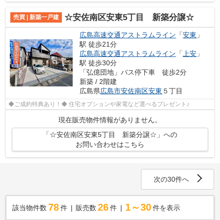
☆安佐南区安東5丁目 新築分譲☆
売買 | 新築一戸建
広島高速交通アストラムライン
「
安東
」
駅 徒歩21分
広島高速交通アストラムライン
「
上安
」
駅 徒歩30分
「弘億団地」バス停下車 徒歩2分
新築 / 2階建
広島県
広島市安佐南区
安東
５丁目
◆ご成約特典あり！◆ 住宅オプションや家電など選べるプレゼント♪
現在販売物件情報がありません。
「☆安佐南区安東5丁目 新築分譲☆」への
お問い合わせはこちら
次の30件へ
78
26
1～30
該当物件数
件
販売数
件
件を表示