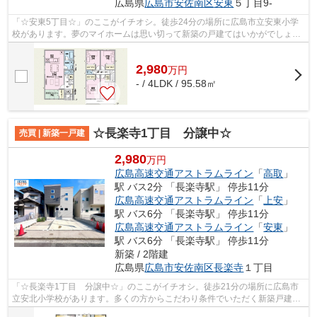
広島県
広島市安佐南区
安東
５丁目9-
「☆安東5丁目☆」のここがイチオシ。徒歩24分の場所に広島市立安東小学
校があります。夢のマイホームは思い切って新築の戸建てはいかがでしょう
か。お客様からニーズの高い南側道路に接...
2,980
万
円
- / 4LDK / 95.58㎡
☆長楽寺1丁目 分譲中☆
売買 | 新築一戸建
2,980
万円
広島高速交通アストラムライン
「
高取
」
駅 バス2分 「長楽寺駅」 停歩11分
広島高速交通アストラムライン
「
上安
」
駅 バス6分 「長楽寺駅」 停歩11分
広島高速交通アストラムライン
「
安東
」
駅 バス6分 「長楽寺駅」 停歩11分
新築 / 2階建
広島県
広島市安佐南区
長楽寺
１丁目
「☆長楽寺1丁目 分譲中☆」のここがイチオシ。徒歩21分の場所に広島市
立安北小学校があります。多くの方からこだわり条件でいただく新築戸建て
の物件です。築3年以内の新しい物件はい...