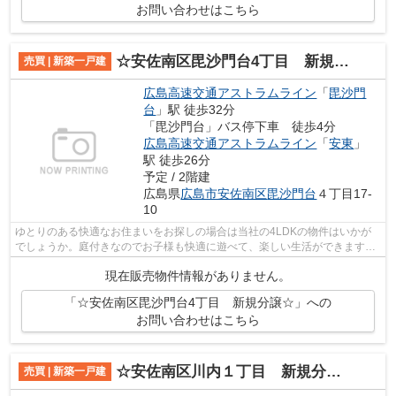
お問い合わせはこちら
☆安佐南区毘沙門台4丁目 新規分譲☆
売買 | 新築一戸建
広島高速交通アストラムライン
「
毘沙門
台
」駅 徒歩32分
「毘沙門台」バス停下車 徒歩4分
広島高速交通アストラムライン
「
安東
」
駅 徒歩26分
予定 / 2階建
広島県
広島市安佐南区
毘沙門台
４丁目17-
10
ゆとりのある快適なお住まいをお探しの場合は当社の4LDKの物件はいかが
でしょうか。庭付きなのでお子様も快適に遊べて、楽しい生活ができます。
来訪者の顔が確認できる、安心のTVイン...
現在販売物件情報がありません。
「☆安佐南区毘沙門台4丁目 新規分譲☆」への
お問い合わせはこちら
☆安佐南区川内１丁目 新規分譲☆
売買 | 新築一戸建