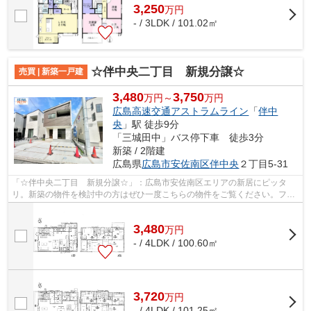
3,250
万
円
- / 3LDK / 101.02㎡
☆伴中央二丁目 新規分譲☆
売買 | 新築一戸建
3,480
3,750
万円～
万円
広島高速交通アストラムライン
「
伴中
央
」駅 徒歩9分
「三城田中」バス停下車 徒歩3分
新築 / 2階建
広島県
広島市安佐南区
伴中央
２丁目5-31
「☆伴中央二丁目 新規分譲☆」：広島市安佐南区エリアの新居にピッタ
リ。新築の物件を検討中の方はぜひ一度こちらの物件をご覧ください。フロ
ーリングにはオシャレな洋風インテリアも...
3,480
万
円
- / 4LDK / 100.60㎡
3,720
万
円
- / 4LDK / 101.25㎡