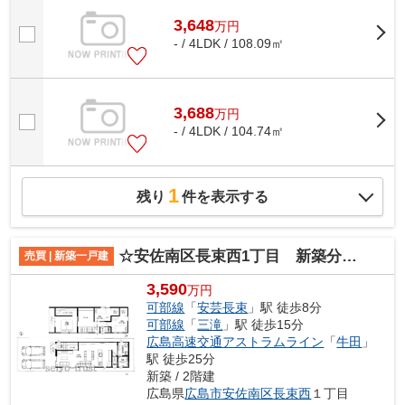
3,648
万
円
- / 4LDK / 108.09㎡
3,688
万
円
- / 4LDK / 104.74㎡
1
残り
件を表示する
☆安佐南区長束西1丁目 新築分譲☆
売買 | 新築一戸建
3,590
万円
可部線
「
安芸長束
」駅 徒歩8分
可部線
「
三滝
」駅 徒歩15分
広島高速交通アストラムライン
「
牛田
」
駅 徒歩25分
新築 / 2階建
広島県
広島市安佐南区
長束西
１丁目