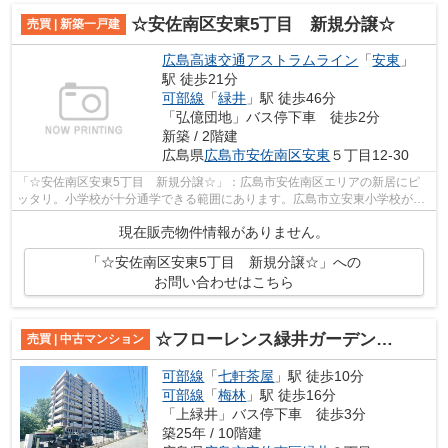
☆安佐南区安東5丁目 新規分譲☆
売買 | 新築一戸建
広島高速交通アストラムライン
「
安東
」
駅 徒歩21分
可部線
「
緑井
」駅 徒歩46分
「弘億団地」バス停下車 徒歩2分
新築 / 2階建
広島県
広島市安佐南区
安東
５丁目12-30
「☆安佐南区安東5丁目 新規分譲☆」：広島市安佐南区エリアの新居にピ
ッタリ。小学校が十分通学できる範囲にあります。広島市立安東小学校が徒
歩26分です。来訪者を確認できる、TVイン...
現在販売物件情報がありません。
「☆安佐南区安東5丁目 新規分譲☆」への
お問い合わせはこちら
☆フローレンス緑井ガーデンコート☆
売買 | 中古マンション
可部線
「
七軒茶屋
」駅 徒歩10分
可部線
「
梅林
」駅 徒歩16分
「上緑井」バス停下車 徒歩3分
築25年 / 10階建