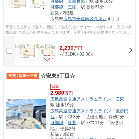
可部線
「
安芸長束
」駅 徒歩18分
可部線
「
三滝
」駅 徒歩31分
新築 / 2階建
広島県
広島市安佐南区
長束西
４丁目
普通の住空間とは違う、個性的で魅力的なデザイナーズ物件です。安心の前
面道路6m以上の条件を備えております。令和7年4月築の物件となってお
り、設備も充実しています。こだわりのあ...
2,230
万
円
- / 3LDK / 82.08㎡
☆安東5丁目☆
売買 | 新築一戸建
新築
2,980
万円
広島高速交通アストラムライン
「
安東
」
駅 徒歩19分
広島高速交通アストラムライン
「
毘沙門
台
」駅 バス8分 「弘億団地」 停歩2分
可部線
「
緑井
」駅 バス11分 「弘億団
地」 停歩2分
新築 / 2階建