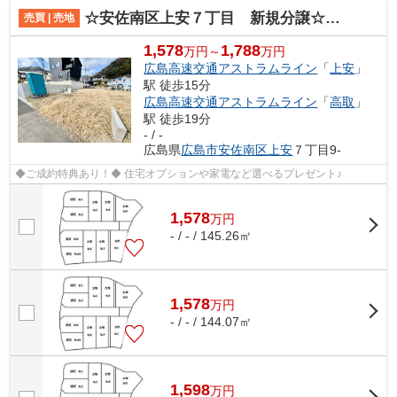
☆安佐南区上安７丁目 新規分譲☆土地
売買 | 売地
1,578
1,788
万円～
万円
広島高速交通アストラムライン
「
上安
」
駅 徒歩15分
広島高速交通アストラムライン
「
高取
」
駅 徒歩19分
- / -
広島県
広島市安佐南区
上安
７丁目9-
◆ご成約特典あり！◆ 住宅オプションや家電など選べるプレゼント♪
1,578
万
円
- / - / 145.26㎡
1,578
万
円
- / - / 144.07㎡
1,598
万
円