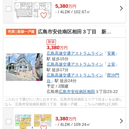
5,380
万
円
- / 4LDK / 102.67㎡
広島市安佐南区相田３丁目 新築一戸建
売買 | 新築一戸建
新築
3,380
万円
広島高速交通アストラムライン
「
安東
」
駅 徒歩15分
広島高速交通アストラムライン
「
上安
」
駅 徒歩17分
広島高速交通アストラムライン
「
毘沙門
台
」駅 徒歩24分
予定 / 2階建
広島県
広島市安佐南区
相田
３丁目23-22
こだわりで選びたい方におすすめ。広島市安佐南区エリアで住まいをお探し
なら「広島市安佐南区相田３丁目 新築一戸建」。こちらの物件は3,380万
円です。多くの方に好評の、4LDKの物件...
3,380
万
円
- / 4LDK / 109.24㎡