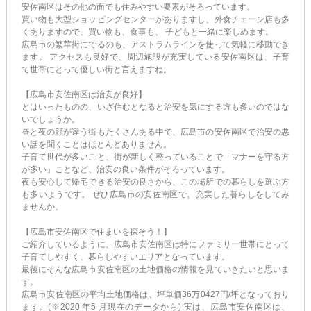
安佐南区はその他の面でも住みやすい要素がそろっています。
買い物も大型ショッピングセンターがありますし、外食チェーン店も多
くありますので、買い物も、食事も、 子どもと一緒に楽しめます。
広島市の繁華街にでるのも、アストラムラインを使って気軽に移動でき
ます。 アクセスも良好で、周辺施設が充実している安佐南区は、子育
て世帯にとって優しい街と言えますね。
【広島市安佐南区は治安が良好】
とはいったものの、いざ住むとなると治安を気にする方も多いのではな
いでしょうか。
昼と夜の顔が違う街もたくさんある中で、広島市の安佐南区で治安の悪
い話を聞くことはほとんどありません。
子育て世代が多いこと、街が新しく整っていることで「マナーを守る方
が多い」ことなど、治安の良い条件がそろっています。
夜も安心して帰宅できる治安の良さから、この場所での暮らしを選ぶ方
も多いようです。 ぜひ広島市の安佐南区で、充実した暮らしをしてみ
ませんか。
【広島市安佐南区で住まいを探そう！】
ご紹介しているように、広島市安佐南区は特にファミリー世帯にとって
子育てしやすく、暮らしやすいエリアとなっています。
最後にそんな広島市安佐南区の土地価格の情報を見ていきたいと思いま
す。
広島市安佐南区の平均土地価格は、坪単価36万0427円/坪となっており
ます。(※2020 年5 月現在のデータから) 実は、広島市安佐南区は、