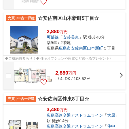
☆安佐南区山本新町5丁目☆
売買 | 中古一戸建
2,880
万円
可部線
「
安芸長束
」駅 徒歩48分
築9年 / 2階建
広島県
広島市安佐南区
山本新町
５丁目
◆ご成約特典あり！◆ 住宅オプションや家電など選べるプレゼント♪
2,880
万
円
- / 4LDK / 108.52㎡
☆安佐南区伴東8丁目☆
売買 | 中古一戸建
3,480
万円
広島高速交通アストラムライン
「
大原
」
駅 徒歩14分
広島高速交通アストラムライン
「
伴中