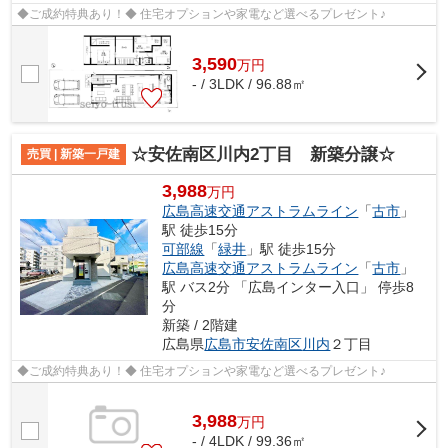
◆ご成約特典あり！◆ 住宅オプションや家電など選べるプレゼント♪
3,590
万
円
- / 3LDK / 96.88㎡
☆安佐南区川内2丁目 新築分譲☆
売買 | 新築一戸建
3,988
万円
広島高速交通アストラムライン
「
古市
」
駅 徒歩15分
可部線
「
緑井
」駅 徒歩15分
広島高速交通アストラムライン
「
古市
」
駅 バス2分 「広島インター入口」 停歩8
分
新築 / 2階建
広島県
広島市安佐南区
川内
２丁目
◆ご成約特典あり！◆ 住宅オプションや家電など選べるプレゼント♪
3,988
万
円
- / 4LDK / 99.36㎡