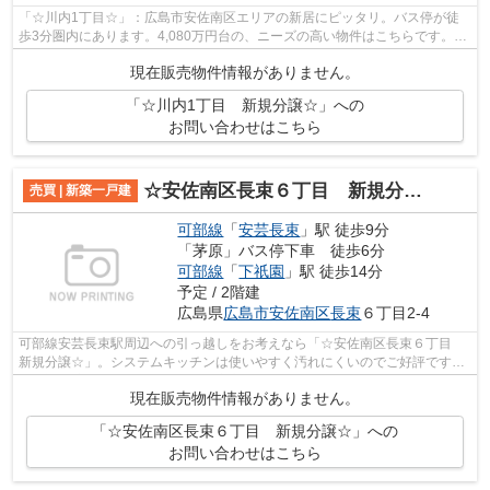
「☆川内1丁目☆」：広島市安佐南区エリアの新居にピッタリ。バス停が徒
歩3分圏内にあります。4,080万円台の、ニーズの高い物件はこちらです。家
族皆で暮らすなら広々とした4LDKの物件。...
現在販売物件情報がありません。
「☆川内1丁目 新規分譲☆」への
お問い合わせはこちら
☆安佐南区長束６丁目 新規分譲☆
売買 | 新築一戸建
可部線
「
安芸長束
」駅 徒歩9分
「茅原」バス停下車 徒歩6分
可部線
「
下祇園
」駅 徒歩14分
予定 / 2階建
広島県
広島市安佐南区
長束
６丁目2-4
可部線安芸長束駅周辺への引っ越しをお考えなら「☆安佐南区長束６丁目
新規分譲☆」。システムキッチンは使いやすく汚れにくいのでご好評です。
地盤調査済みなので、防災面での安心感...
現在販売物件情報がありません。
「☆安佐南区長束６丁目 新規分譲☆」への
お問い合わせはこちら