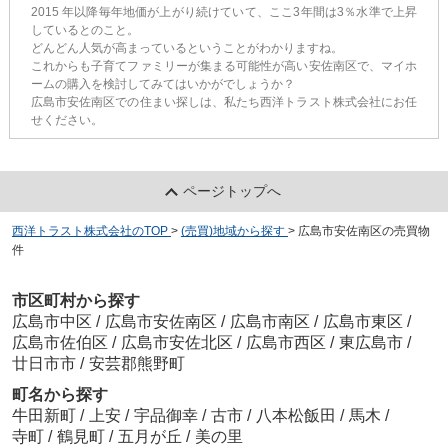
2015 年以降毎年地価が上がり続けていて、ここ3年間は3％水準で上昇
しているとのこと。
どんどん人気が高まっているということがわかりますね。
これからも子育てファミリーが集まる可能性が高い安佐南区で、マイホ
ームの購入を検討してみてはいかがでしょうか？
広島市安佐南区での住まい探しは、私たち西洋トラスト株式会社にお任
せください。
ページトップへ
西洋トラスト株式会社のTOP
>
(売買)地域から探す
>
広島市安佐南区の売買物
件
市区町村から探す
広島市中区
/
広島市安佐南区
/
広島市南区
/
広島市東区
/
広島市佐伯区
/
広島市安佐北区
/
広島市西区
/
東広島市
/
廿日市市
/
安芸郡熊野町
町名から探す
牛田新町
/
上安
/
宇品御幸
/
古市
/
八本松飯田
/
馬木
/
寺町
/
鶴見町
/
五月が丘
/
美の里