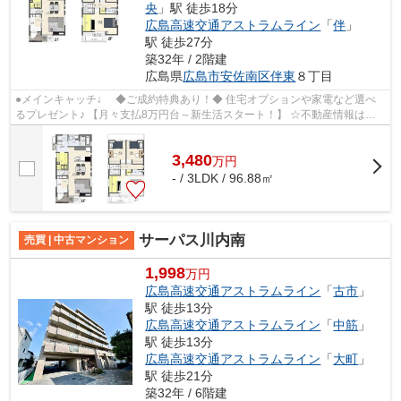
央
」駅 徒歩18分
広島高速交通アストラムライン
「
伴
」
駅 徒歩27分
築32年 / 2階建
広島県
広島市安佐南区
伴東
８丁目
●メインキャッチ↓ ◆ご成約特典あり！◆ 住宅オプションや家電など選べ
るプレゼント♪ 【月々支払8万円台～新生活スタート！】 ☆不動産情報は
『西洋トラスト』にお任せ下
3,480
万
円
- / 3LDK / 96.88㎡
サーパス川内南
売買 | 中古マンション
1,998
万円
広島高速交通アストラムライン
「
古市
」
駅 徒歩13分
広島高速交通アストラムライン
「
中筋
」
駅 徒歩13分
広島高速交通アストラムライン
「
大町
」
駅 徒歩21分
築32年 / 6階建