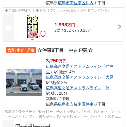
広島県
広島市安佐南区
川内
１丁目
◆ご成約特典あり！◆ 住宅オプションや家電など選べるプレゼント♪
1,998
万
円
2階 / 3LDK / 70.15㎡
☆伴東8丁目 中古戸建☆
売買 | 中古一戸建
3,250
万円
広島高速交通アストラムライン
「
伴中
央
」駅 徒歩14分
広島高速交通アストラムライン
「
大原
」
駅 徒歩18分
広島高速交通アストラムライン
「
伴
」
駅 徒歩26分
築8年 / 2階建
広島県
広島市安佐南区
伴東
８丁目
広島市立伴小学校まで徒歩16分。子どもを安心して学校に通わせたいファミ
リーにおすすめです。来客が一目でわかるTVインターホン付き。システムキ
ッチン付きの物件でカラーリングも統...