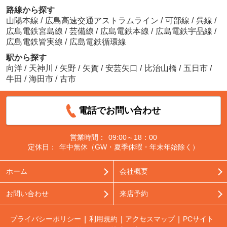
路線から探す
山陽本線
/
広島高速交通アストラムライン
/
可部線
/
呉線
/
広島電鉄宮島線
/
芸備線
/
広島電鉄本線
/
広島電鉄宇品線
/
広島電鉄皆実線
/
広島電鉄循環線
駅から探す
向洋
/
天神川
/
矢野
/
矢賀
/
安芸矢口
/
比治山橋
/
五日市
/
牛田
/
海田市
/
古市
電話でお問い合わせ
営業時間：
09:00～18：00
定休日：
年中無休（GW・夏季休暇・年末年始除く）
ホーム
会社概要
お問い合わせ
来店予約
プライバシーポリシー
利用規約
アクセスマップ
PCサイト