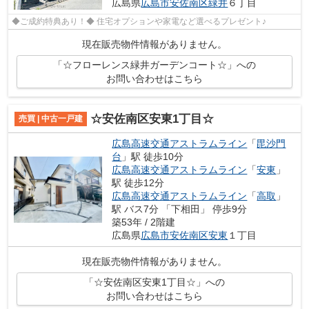
広島県
広島市安佐南区
緑井
６丁目
◆ご成約特典あり！◆ 住宅オプションや家電など選べるプレゼント♪
現在販売物件情報がありません。
「☆フローレンス緑井ガーデンコート☆」への
お問い合わせはこちら
☆安佐南区安東1丁目☆
売買 | 中古一戸建
広島高速交通アストラムライン
「
毘沙門
台
」駅 徒歩10分
広島高速交通アストラムライン
「
安東
」
駅 徒歩12分
広島高速交通アストラムライン
「
高取
」
駅 バス7分 「下相田」 停歩9分
築53年 / 2階建
広島県
広島市安佐南区
安東
１丁目
現在販売物件情報がありません。
「☆安佐南区安東1丁目☆」への
お問い合わせはこちら