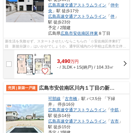
広島高速交通アストラムライン
「
伴中
央
」駅 徒歩17分
広島高速交通アストラムライン
「
伴
」
駅 徒歩23分
予定 / 2階建
広島県
広島市安佐南区
伴東
８丁目
新生活を失敗せず、スタートさせたいならこちらの「☆安佐南区伴東8丁
目 新規分譲☆」はいかがでしょうか。通学区域内の小学校は広島市立伴東
小学校で徒歩14分です。こちらの3,990万円...
3,490
万
円
- / 3LDK＋1S(納戸) / 104.33㎡
広島市安佐南区川内１丁目の新築一戸建
売買 | 新築一戸建
可部線
「
古市橋
」駅 バス5分 「下緑
井」 停歩16分
広島高速交通アストラムライン
「
中筋
」
駅 徒歩14分
広島高速交通アストラムライン
「
古市
」
駅 徒歩15分
予定 / 2階建