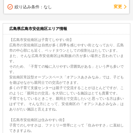
変更
絞り込み条件：
なし
広島県広島市安佐南区エリア情報
【広島市安佐南区は子育てしやすい街】
広島市の安佐南区は自然が多く四季を感じやすい街となっており、広島
市の中心部にも近く、ベッドタウンとしての役割もはたしています。
また、そんな広島市安佐南区は転勤族の方が多い場所と言われていま
す。
そのため、「子育ての輪に入りやすい雰囲気がある」という声も多いで
す。
安佐南区常設型オープンスペース「オアシスあさみなみ」では、子ども
を遊ばせながら親同士での交流ができます。
多くの子育て支援センターは親子で交流することがほとんどですが、こ
のように「親同士の交流」を大切にしている施設はとても貴重です。
子育てをしているときこそ、親同士で交流したいと思っている方は多い
はずです。 そんな方にとって、安佐南区の「オアシスあさみなみ」は
ありがたい施設と言えますね。
【広島市安佐南区は住みやすい街】
子育てのしやすさは、ファミリー世帯にとって「住みやすさ」に直結し
てきますよね。