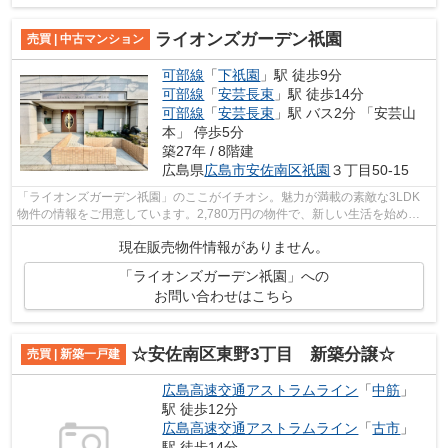
ライオンズガーデン祇園
売買 | 中古マンション
可部線
「
下祇園
」駅 徒歩9分
可部線
「
安芸長束
」駅 徒歩14分
可部線
「
安芸長束
」駅 バス2分 「安芸山
本」 停歩5分
築27年 / 8階建
広島県
広島市安佐南区
祇園
３丁目50-15
「ライオンズガーデン祇園」のここがイチオシ。魅力が満載の素敵な3LDK
物件の情報をご用意しています。2,780万円の物件で、新しい生活を始めま
しょう。32.2平米の広さのバルコニー面積...
現在販売物件情報がありません。
「ライオンズガーデン祇園」への
お問い合わせはこちら
☆安佐南区東野3丁目 新築分譲☆
売買 | 新築一戸建
広島高速交通アストラムライン
「
中筋
」
駅 徒歩12分
広島高速交通アストラムライン
「
古市
」
駅 徒歩14分