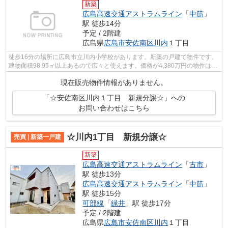
新築
広島高速交通アストラムライン
「
中筋
」
駅 徒歩14分
予定 / 2階建
広島県
広島市安佐南区
川内
１丁目
徒歩16分の場所に広島市立川内小学校があります。新築の戸建て物件です。
建物面積98.95㎡以上あるので広々と使えます。価格が4,380万円の物件はこ
ちらです。不動産購入を考えているな...
現在販売物件情報がありません。
「☆安佐南区川内１丁目 新規分譲☆」への
お問い合わせはこちら
☆川内1丁目 新規分譲☆
売買 | 新築一戸建
新築
広島高速交通アストラムライン
「
古市
」
駅 徒歩13分
広島高速交通アストラムライン
「
中筋
」
駅 徒歩15分
可部線
「
緑井
」駅 徒歩17分
予定 / 2階建
広島県
広島市安佐南区
川内
１丁目