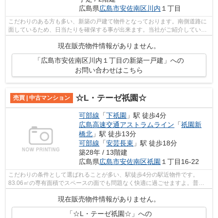
広島県
広島市安佐南区
川内
１丁目
こだわりのある方も多い、新築の戸建て物件となっております。南側道路に
面しているため、日当たりを確保する事が出来ます。当社がご紹介している
物件なら、きっと満足していただける...
現在販売物件情報がありません。
「広島市安佐南区川内１丁目の新築一戸建」への
お問い合わせはこちら
☆L・テーゼ祇園☆
売買 | 中古マンション
可部線
「
下祇園
」駅 徒歩4分
広島高速交通アストラムライン
「
祇園新
橋北
」駅 徒歩13分
可部線
「
安芸長束
」駅 徒歩18分
築28年 / 13階建
広島県
広島市安佐南区
祇園
１丁目16-22
こだわりの条件として選ばれることが多い、駅徒歩4分の駅近物件です。
83.06㎡の専有面積でスペースの面でも問題なく快適に過ごせますよ。普段
電車を利用するのが多い方は最寄りが2つあ...
現在販売物件情報がありません。
「☆L・テーゼ祇園☆」への