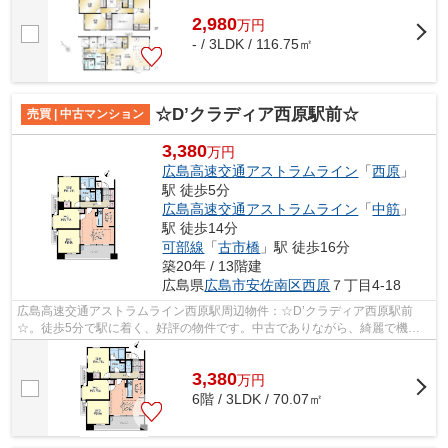
2,980
万
円
- / 3LDK / 116.75㎡
☆D’クラディア西原駅前☆
売買 | 中古マンション
3,380
万円
広島高速交通アストラムライン
「
西原
」
駅 徒歩5分
広島高速交通アストラムライン
「
中筋
」
駅 徒歩14分
可部線
「
古市橋
」駅 徒歩16分
築20年 / 13階建
広島県
広島市安佐南区
西原
７丁目4-18
広島高速交通アストラムライン西原駅周辺物件：☆D’クラディア西原駅前
☆。徒歩5分で駅に着く、好評の物件です。中古でありながら、綺麗で機能
的な設備のあるマンションです。こちらは13...
3,380
万
円
6階 / 3LDK / 70.07㎡