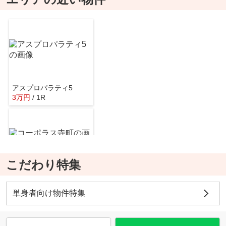
アスプロパラティ5
3
万
円
/ 1R
こだわり特集
コーポラス寺町
3.3
万
円
/ 1R
単身者向け物件特集