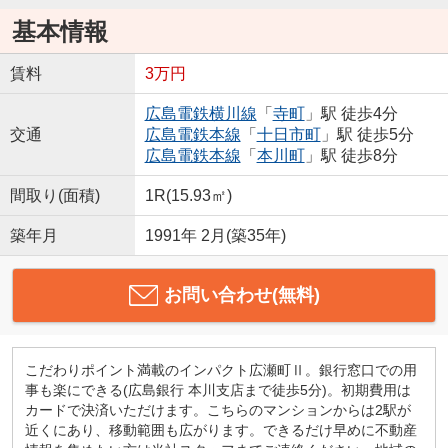
基本情報
賃料
3万円
広島電鉄横川線
「
寺町
」駅 徒歩4分
交通
広島電鉄本線
「
十日市町
」駅 徒歩5分
広島電鉄本線
「
本川町
」駅 徒歩8分
間取り(面積)
1R(15.93㎡)
築年月
1991年 2月(築35年)
お問い合わせ(無料)
こだわりポイント満載のインパクト広瀬町Ⅱ。銀行窓口での用
事も楽にできる(広島銀行 本川支店まで徒歩5分)。初期費用は
カードで決済いただけます。こちらのマンションからは2駅が
近くにあり、移動範囲も広がります。できるだけ早めに不動産