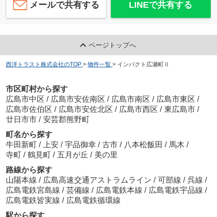
メールで共有する
LINEで共有する
カーサメントJアベニュー
ページトップへ
3.8
万
円
/ 1DK
西洋トラスト株式会社のTOP
>
物件一覧
>
インパクト広瀬町Ⅱ
市区町村から探す
広島市中区
/
広島市安佐南区
/
広島市南区
/
広島市東区
/
広島市佐伯区
/
広島市安佐北区
/
広島市西区
/
東広島市
/
廿日市市
/
安芸郡熊野町
AXIS舟入
4.3
万
円
/ 1K
町名から探す
牛田新町
/
上安
/
宇品御幸
/
古市
/
八本松飯田
/
馬木
/
寺町
/
鶴見町
/
五月が丘
/
美の里
路線から探す
山陽本線
/
広島高速交通アストラムライン
/
可部線
/
呉線
/
広島電鉄宮島線
/
芸備線
/
広島電鉄本線
/
広島電鉄宇品線
/
広島電鉄皆実線
/
広島電鉄循環線
駅から探す