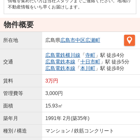
情報を集めたい方は当社スタッフまでご連絡ください。地域の
不動産情報をいち早くお届けします。
物件概要
所在地
広島県
広島市中区
広瀬町
広島電鉄横川線
「
寺町
」駅 徒歩4分
交通
広島電鉄本線
「
十日市町
」駅 徒歩5分
広島電鉄本線
「
本川町
」駅 徒歩8分
賃料
3万円
管理費等
3,000円
面積
15.93㎡
築年月
1991年 2月(築35年)
種別 / 構造
マンション / 鉄筋コンクリート