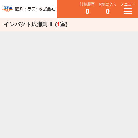
閲覧履歴
お気に入り
メニュー
0
0
インパクト広瀬町Ⅱ (
1
室)