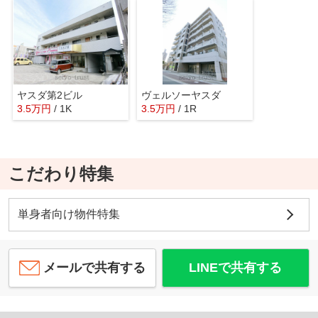
ヤスダ第2ビル
ヴェルソーヤスダ
3.5
万
円
/ 1K
3.5
万
円
/ 1R
こだわり特集
単身者向け物件特集
メールで共有する
LINEで共有する