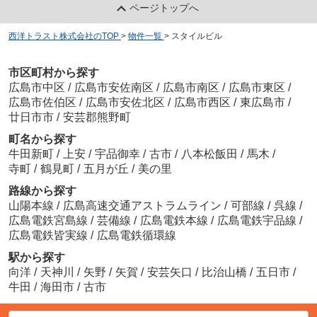
ページトップへ
西洋トラスト株式会社のTOP
>
物件一覧
>
スタイルビル
市区町村から探す
広島市中区
/
広島市安佐南区
/
広島市南区
/
広島市東区
/
広島市佐伯区
/
広島市安佐北区
/
広島市西区
/
東広島市
/
廿日市市
/
安芸郡熊野町
町名から探す
牛田新町
/
上安
/
宇品御幸
/
古市
/
八本松飯田
/
馬木
/
寺町
/
鶴見町
/
五月が丘
/
美の里
路線から探す
山陽本線
/
広島高速交通アストラムライン
/
可部線
/
呉線
/
広島電鉄宮島線
/
芸備線
/
広島電鉄本線
/
広島電鉄宇品線
/
広島電鉄皆実線
/
広島電鉄循環線
駅から探す
向洋
/
天神川
/
矢野
/
矢賀
/
安芸矢口
/
比治山橋
/
五日市
/
牛田
/
海田市
/
古市