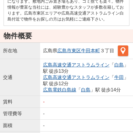
になります。敷地内ごみ置き場もあり、ゴミ捨ても楽々。物件
情報が豊富な当社には、経験豊かなスタッフが多数在籍してお
ります。広島市東区エリアや広島高速交通アストラムライン白
島付近で物件をお探しの方はお気軽にご連絡下さい。
物件概要
所在地
広島県
広島市東区
牛田本町
３丁目
広島高速交通アストラムライン
「
白島
」
駅 徒歩13分
交通
広島高速交通アストラムライン
「
牛田
」
駅 徒歩12分
広島電鉄白島線
「
白島
」駅 徒歩14分
賃料
-
管理費等
-
面積
-