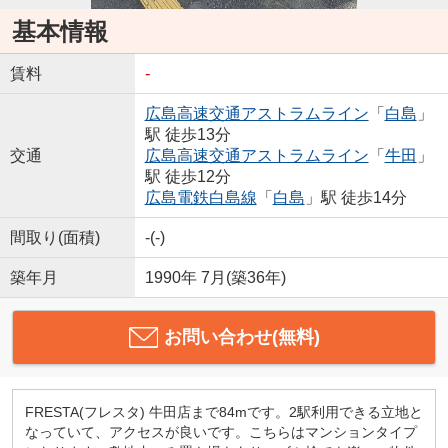
基本情報
賃料
-
広島高速交通アストラムライン
「
白島
」
駅 徒歩13分
交通
広島高速交通アストラムライン
「
牛田
」
駅 徒歩12分
広島電鉄白島線
「
白島
」駅 徒歩14分
間取り(面積)
-(-)
築年月
1990年 7月(築36年)
お問い合わせ(無料)
FRESTA(フレスタ) 牛田店まで84mです。2駅利用できる立地と
なっていて、アクセスが良いです。こちらはマンションタイプ