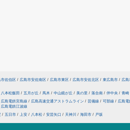
島市佐伯区
/
広島市安佐南区
/
広島市東区
/
広島市安佐北区
/
東広島市
/
広島
八本松飯田
/
五月が丘
/
馬木
/
中山鏡が丘
/
美の里
/
落合南
/
伴中央
/
青崎
広島電鉄宮島線
/
広島高速交通アストラムライン
/
芸備線
/
可部線
/
広島電
広島電鉄江波線
賀
/
五日市
/
上安
/
八本松
/
安芸矢口
/
天神川
/
海田市
/
戸坂