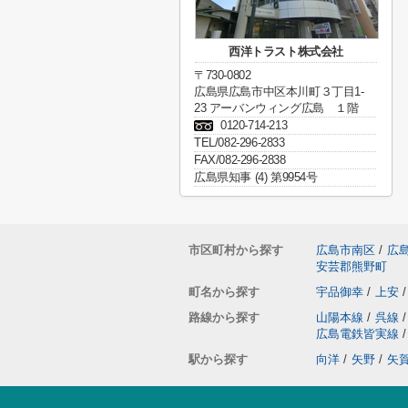
西洋トラスト株式会社
〒730-0802
広島県広島市中区本川町３丁目1-
23 アーバンウィング広島 １階
0120-714-213
TEL/082-296-2833
FAX/082-296-2838
広島県知事 (4) 第9954号
市区町村から探す
広島市南区
/
広
安芸郡熊野町
町名から探す
宇品御幸
/
上安
/
路線から探す
山陽本線
/
呉線
/
広島電鉄皆実線
/
駅から探す
向洋
/
矢野
/
矢