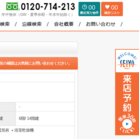
00
00
：
年中無休（GW・夏季休暇・年末年始除く）
況の確認はお気軽にお問い合わせください。
-
建
6階/ 14階建
電気有
浴室乾燥機