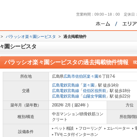
営業時間：
09:00～18：00
定休日
>
パラッシオ楽々園シービスタ
>
過去掲載物件
々園シービスタ
パラッシオ楽々園シービスタ
の過去掲載物件情報
現
所在地
広島県
広島市佐伯区
楽々園
６丁目7-6
広島電鉄宮島線
「
楽々園
」駅 徒歩14分
交通
広島電鉄宮島線
「
佐伯区役所前
」駅 徒歩18分
広島電鉄宮島線
「
山陽女学園前
」駅 徒歩22分
築年月（築年数）
2002年 2月 ( 築24年 )
方位
中古マンション/鉄骨鉄筋コン
種別/構造
所在階/階
クリート
ペット相談
フローリング
エレベーター
設備条件
TVモニタ付インターホン