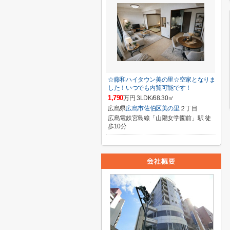
☆藤和ハイタウン美の里☆空家となりま
した！いつでも内覧可能です！
1,790
万円 3LDK/68.30㎡
広島県
広島市佐伯区
美の里
２丁目
広島電鉄宮島線「山陽女学園前」駅 徒
歩10分