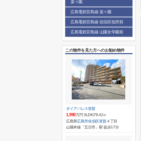
楽々園
広島電鉄宮島線 楽々園
広島電鉄宮島線 佐伯区役所前
広島電鉄宮島線 山陽女学園前
この物件を見た方へのお勧め物件
ダイアパレス皆賀
1,990
万円 3LDK/76.42㎡
広島県
広島市佐伯区
皆賀
４丁目
山陽本線「五日市」駅 徒歩17分