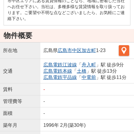
市中区エリアにある賃貸情報のことなら、地域に密着した当社
へお任せ下さい。当社は、多種多様な賃貸情報を取り扱ってお
ります。ご要望や不明な点などございましたら、お気軽にご連
絡下さい。
物件概要
所在地
広島県
広島市中区
加古町
1-23
広島電鉄江波線
「
舟入町
」駅 徒歩9分
交通
広島電鉄本線
「
土橋
」駅 徒歩13分
広島電鉄宇品線
「
中電前
」駅 徒歩11分
賃料
-
管理費等
-
面積
-
築年月
1996年 2月(築30年)