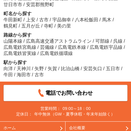
廿日市市
/
安芸郡熊野町
町名から探す
牛田新町
/
上安
/
古市
/
宇品御幸
/
八本松飯田
/
馬木
/
鶴見町
/
五月が丘
/
寺町
/
美の里
路線から探す
山陽本線
/
広島高速交通アストラムライン
/
可部線
/
呉線
/
広島電鉄宮島線
/
芸備線
/
広島電鉄本線
/
広島電鉄宇品線
/
広島電鉄皆実線
/
広島電鉄循環線
駅から探す
向洋
/
天神川
/
矢野
/
矢賀
/
比治山橋
/
安芸矢口
/
五日市
/
牛田
/
海田市
/
古市
電話でお問い合わせ
営業時間：
09:00～18：00
定休日：
年中無休（GW・夏季休暇・年末年始除く）
ホーム
会社概要