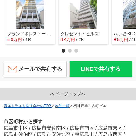
グランドポレストーネ鶴見
クレセント・ヒルズ
八丁堀iBLD
5.9
万
円
/ 1R
8.4
万
円
/ 2K
9.5
万
円
/ 1
メールで共有する
LINEで共有する
ページトップへ
西洋トラスト株式会社のTOP
>
物件一覧
>
福地産業加古町ビル
市区町村から探す
広島市中区
/
広島市安佐南区
/
広島市南区
/
広島市東区
/
広島市佐伯区
/
広島市安佐北区
/
東広島市
/
広島市西区
/