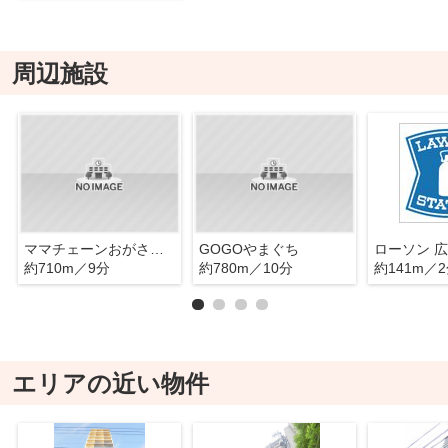
周辺施設
ママチェーンおがさわら
GOGOやまぐち
ローソン 
約710m／9分
約780m／10分
約141m／
エリアの近い物件