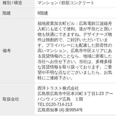
種別 / 構造
マンション / 鉄筋コンクリート
階建
8階建
福地産業加古町ビル：広島電鉄江波線舟
入町にも近くて便利。道が平坦だと買い
物も快適にできますね。デザイナーズ物
件は独創的で、ご好評いただいていま
す。プライバシーにも配慮した防音性の
備考
高いマンション。広島市中区エリアにあ
る賃貸情報のことなら、地域に密着した
当社へお任せ下さい。当社は、多種多様
な賃貸情報を取り扱っております。ご要
望や不明な点などございましたら、お気
軽にご連絡下さい。
西洋トラスト株式会社
広島県広島市中区本川町３丁目1-23 アー
取扱会社
バンウィング広島 １階
TEL:0120-714-213
広島県知事 (4) 第9954号