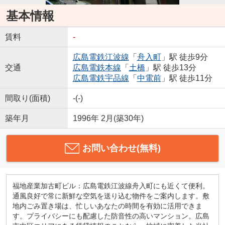
基本情報
賃料
-
広島電鉄江波線
「
舟入町
」駅 徒歩9分
交通
広島電鉄本線
「
土橋
」駅 徒歩13分
広島電鉄宇品線
「
中電前
」駅 徒歩11分
間取り(面積)
-(-)
築年月
1996年 2月(築30年)
お問い合わせ(無料)
福地産業加古町ビル：広島電鉄江波線舟入町にも近くて便利。
通風良好で常に新鮮な空気を送り込む物件をご案内します。敷
地内ごみ置き場は、忙しいあなたの時間を有効に活用できま
す。プライバシーにも配慮した防音性の高いマンション。広島