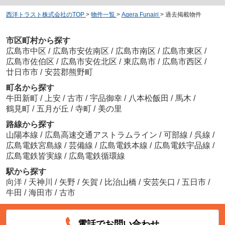
西洋トラスト株式会社のTOP
>
物件一覧
>
Agera Funairi
>
過去掲載物件
市区町村から探す
広島市中区
/
広島市安佐南区
/
広島市南区
/
広島市東区
/
広島市佐伯区
/
広島市安佐北区
/
東広島市
/
広島市西区
/
廿日市市
/
安芸郡熊野町
町名から探す
牛田新町
/
上安
/
古市
/
宇品御幸
/
八本松飯田
/
馬木
/
鶴見町
/
五月が丘
/
寺町
/
美の里
路線から探す
山陽本線
/
広島高速交通アストラムライン
/
可部線
/
呉線
/
広島電鉄宮島線
/
芸備線
/
広島電鉄本線
/
広島電鉄宇品線
/
広島電鉄皆実線
/
広島電鉄循環線
駅から探す
向洋
/
天神川
/
矢野
/
矢賀
/
比治山橋
/
安芸矢口
/
五日市
/
牛田
/
海田市
/
古市
電話でお問い合わせ