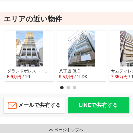
エリアの近い物件
グランドポレストーネ鶴見
八丁堀iBLD
5.9
万
円
/ 1R
9.5
万
円
/ 1LDK
7.35
万
円
/ 
メールで共有する
LINEで共有する
ページトップへ