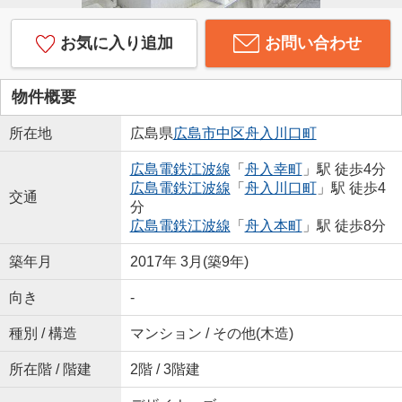
お気に入り追加
お問い合わせ
物件概要
所在地
広島県
広島市中区
舟入川口町
広島電鉄江波線
「
舟入幸町
」駅 徒歩4分
広島電鉄江波線
「
舟入川口町
」駅 徒歩4
交通
分
広島電鉄江波線
「
舟入本町
」駅 徒歩8分
築年月
2017年 3月(築9年)
向き
-
種別 / 構造
マンション / その他(木造)
所在階 / 階建
2階 / 3階建