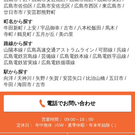
広島市佐伯区
/
広島市安佐北区
/
広島市西区
/
東広島市
/
廿日市市
/
安芸郡熊野町
町名から探す
牛田新町
/
上安
/
宇品御幸
/
古市
/
八本松飯田
/
馬木
/
寺町
/
鶴見町
/
五月が丘
/
美の里
路線から探す
山陽本線
/
広島高速交通アストラムライン
/
可部線
/
呉線
/
広島電鉄宮島線
/
芸備線
/
広島電鉄本線
/
広島電鉄宇品線
/
広島電鉄皆実線
/
広島電鉄循環線
駅から探す
向洋
/
天神川
/
矢野
/
矢賀
/
安芸矢口
/
比治山橋
/
五日市
/
牛田
/
海田市
/
古市
電話でお問い合わせ
営業時間：
09:00～18：00
定休日：
年中無休（GW・夏季休暇・年末年始除く）