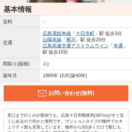
基本情報
賃料
-
広島電鉄本線
「
十日市町
」駅 徒歩3分
山陽本線
「
横川
」駅 徒歩20分
交通
広島高速交通アストラムライン
「
本通
」
駅 徒歩10分
間取り(面積)
-(-)
築年月
1985年 10月(築40年)
お問い合わせ(無料)
窓口まで行くのが面倒でも、広島十日市郵便局(387m)がすぐ近
くにあるので何かと便利です。マンションタイプの物件でセキ
ュリティ面も充実しています。物件から3分歩くだけで駅にも