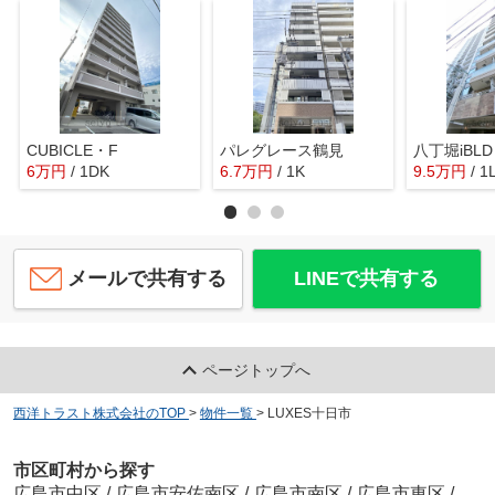
CUBICLE・F
パレグレース鶴見
八丁堀iBLD
6
万
円
/ 1DK
6.7
万
円
/ 1K
9.5
万
円
/ 1
メールで共有する
LINEで共有する
ページトップへ
西洋トラスト株式会社のTOP
>
物件一覧
>
LUXES十日市
市区町村から探す
広島市中区
/
広島市安佐南区
/
広島市南区
/
広島市東区
/