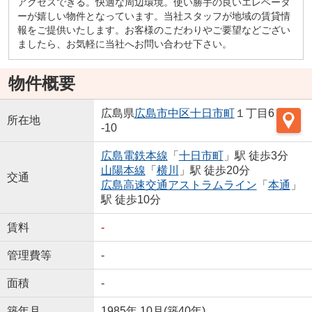
アクセスできる。快適な周辺環境。使い勝手の良いエレベータ
ーが嬉しい物件となっています。当社スタッフが地域の賃貸情
報をご提供いたします。お客様のこだわりやご要望などござい
ましたら、お気軽に当社へお問い合わせ下さい。
物件概要
広島県
広島市中区
十日市町
１丁目6
所在地
-10
広島電鉄本線
「
十日市町
」駅 徒歩3分
山陽本線
「
横川
」駅 徒歩20分
交通
広島高速交通アストラムライン
「
本通
」
駅 徒歩10分
賃料
-
管理費等
-
面積
-
築年月
1985年 10月(築40年)