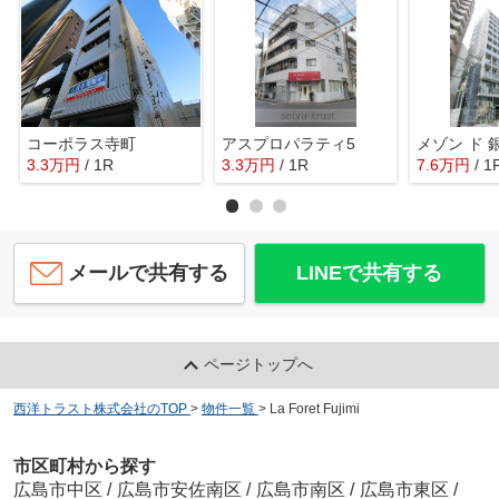
コーポラス寺町
アスプロパラティ5
メゾン ド 
3.3
万
円
/ 1R
3.3
万
円
/ 1R
7.6
万
円
/ 1
メールで共有する
LINEで共有する
ページトップへ
西洋トラスト株式会社のTOP
>
物件一覧
>
La Foret Fujimi
市区町村から探す
広島市中区
/
広島市安佐南区
/
広島市南区
/
広島市東区
/