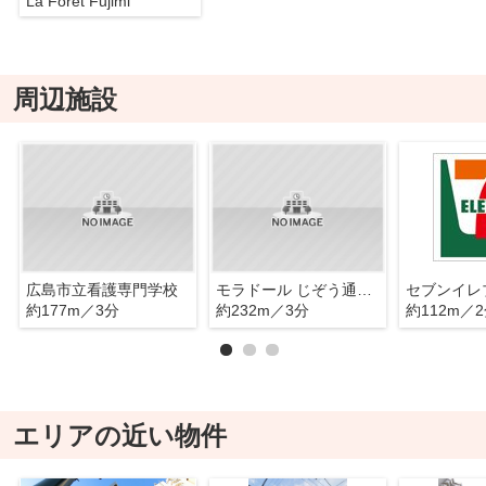
La Foret Fujimi
周辺施設
広島市立看護専門学校
モラドール じぞう通り店
約177m／3分
約232m／3分
約112m／
エリアの近い物件