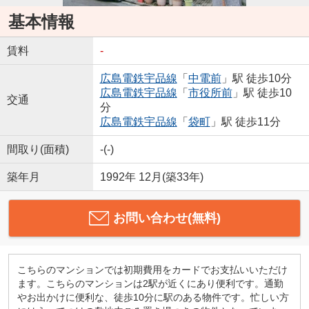
基本情報
賃料
-
広島電鉄宇品線
「
中電前
」駅 徒歩10分
広島電鉄宇品線
「
市役所前
」駅 徒歩10
交通
分
広島電鉄宇品線
「
袋町
」駅 徒歩11分
間取り(面積)
-(-)
築年月
1992年 12月(築33年)
お問い合わせ(無料)
こちらのマンションでは初期費用をカードでお支払いいただけ
ます。こちらのマンションは2駅が近くにあり便利です。通勤
やお出かけに便利な、徒歩10分に駅のある物件です。忙しい方