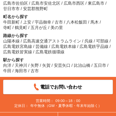
広島市佐伯区
/
広島市安佐北区
/
広島市西区
/
東広島市
/
廿日市市
/
安芸郡熊野町
町名から探す
牛田新町
/
上安
/
宇品御幸
/
古市
/
八本松飯田
/
馬木
/
寺町
/
鶴見町
/
五月が丘
/
美の里
路線から探す
山陽本線
/
広島高速交通アストラムライン
/
呉線
/
可部線
/
広島電鉄宮島線
/
芸備線
/
広島電鉄本線
/
広島電鉄宇品線
/
広島電鉄皆実線
/
広島電鉄循環線
駅から探す
向洋
/
天神川
/
矢野
/
矢賀
/
安芸矢口
/
比治山橋
/
五日市
/
牛田
/
海田市
/
古市
電話でお問い合わせ
営業時間：
09:00～18：00
定休日：
年中無休（GW・夏季休暇・年末年始除く）