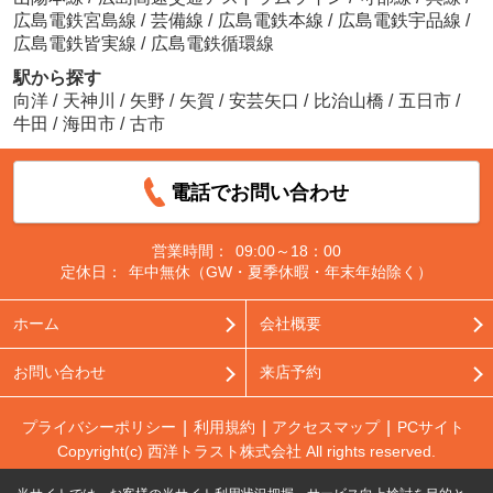
広島電鉄宮島線
/
芸備線
/
広島電鉄本線
/
広島電鉄宇品線
/
広島電鉄皆実線
/
広島電鉄循環線
駅から探す
向洋
/
天神川
/
矢野
/
矢賀
/
安芸矢口
/
比治山橋
/
五日市
/
牛田
/
海田市
/
古市
電話でお問い合わせ
営業時間：
09:00～18：00
定休日：
年中無休（GW・夏季休暇・年末年始除く）
ホーム
会社概要
お問い合わせ
来店予約
プライバシーポリシー
利用規約
アクセスマップ
PCサイト
Copyright(c) 西洋トラスト株式会社 All rights reserved.