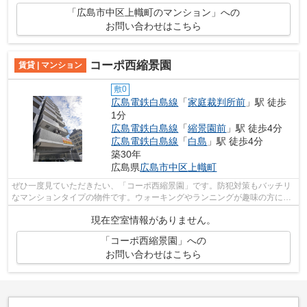
「広島市中区上幟町のマンション」への
お問い合わせはこちら
コーポ西縮景園
賃貸 | マンション
敷0
広島電鉄白島線
「
家庭裁判所前
」駅 徒歩
1分
広島電鉄白島線
「
縮景園前
」駅 徒歩4分
広島電鉄白島線
「
白島
」駅 徒歩4分
築30年
広島県
広島市中区
上幟町
ぜひ一度見ていただきたい、「コーポ西縮景園」です。防犯対策もバッチリ
なマンションタイプの物件です。ウォーキングやランニングが趣味の方に住
んでもらいたいのが平坦な場所にある...
現在空室情報がありません。
「コーポ西縮景園」への
お問い合わせはこちら