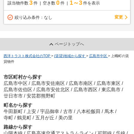
3
0
1～3
該当物件数
件
空き数
件
件を表示
変更
絞り込み条件：
なし
ページトップへ
西洋トラスト株式会社のTOP
>
(賃貸)地域から探す
>
広島市中区
>
上幟町の賃
貸物件
市区町村から探す
広島市中区
/
広島市安佐南区
/
広島市南区
/
広島市東区
/
広島市佐伯区
/
広島市安佐北区
/
広島市西区
/
東広島市
/
廿日市市
/
安芸郡熊野町
町名から探す
牛田新町
/
上安
/
宇品御幸
/
古市
/
八本松飯田
/
馬木
/
寺町
/
鶴見町
/
五月が丘
/
美の里
路線から探す
山陽本線
/
広島高速交通アストラムライン
/
可部線
/
呉線
/