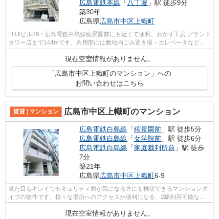
広島電鉄本線
「
八丁堀
」駅 徒歩9分
築30年
広島県
広島市中区
上幟町
FUJIビル26：広島電鉄白島線縮景園前にも近くて便利。おかず工房 グランド
タワー店まで144mです。共用部には敷地内ごみ置き場・エレベータなど
様々な設備やサービスが揃っているので便...
現在空室情報がありません。
「広島市中区上幟町のマンション」への
お問い合わせはこちら
広島市中区上幟町のマンション
賃貸 | マンション
広島電鉄白島線
「
縮景園前
」駅 徒歩5分
広島電鉄白島線
「
女学院前
」駅 徒歩6分
広島電鉄白島線
「
家庭裁判所前
」駅 徒歩
7分
築21年
広島県
広島市中区
上幟町
6-9
見た目もキレイでセキュリティ面が気になる方にも推奨できるマンションタ
イプの物件です。様々な場所へのアクセスが便利になる、2駅利用可能な物
件です。敷地内ごみ置き場は、忙しいあ...
現在空室情報がありません。