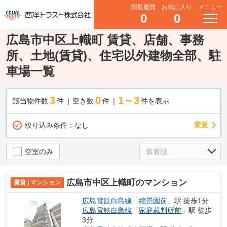
閲覧履歴
お気に入り
メニュー
0
0
広島市中区上幟町 賃貸、店舗、事務
所、土地(賃貸)、住宅以外建物全部、駐
車場一覧
3
0
1～3
該当物件数
件
空き数
件
件を表示
変更
絞り込み条件：
なし
空室のみ
広島市中区上幟町のマンション
賃貸 | マンション
広島電鉄白島線
「
縮景園前
」駅 徒歩1分
広島電鉄白島線
「
家庭裁判所前
」駅 徒歩
3分