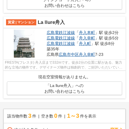
お問い合わせはこちら
La llure舟入
賃貸 | マンション
広島電鉄江波線
「
舟入本町
」駅 徒歩2分
広島電鉄江波線
「
舟入幸町
」駅 徒歩5分
広島電鉄江波線
「
舟入町
」駅 徒歩8分
築35年
広島県
広島市中区
舟入幸町
7-23
FRESTA(フレスタ) 舟入店まで332mです。徒歩2分の位置に駅がある、魅力
的な立地の物件です。デザイナーズ物件は独創的で、ご好評いただいていま
す。こちらの物件では初期費用をカード...
現在空室情報がありません。
「La llure舟入」への
お問い合わせはこちら
3
0
1～3
該当物件数
件
空き数
件
件を表示