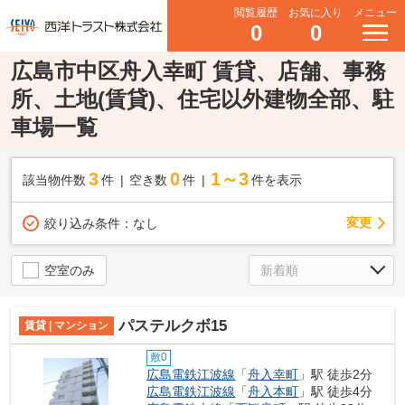
閲覧履歴
お気に入り
メニュー
0
0
広島市中区舟入幸町 賃貸、店舗、事務
所、土地(賃貸)、住宅以外建物全部、駐
車場一覧
3
0
1～3
該当物件数
件
空き数
件
件を表示
変更
絞り込み条件：
なし
空室のみ
パステルクボ15
賃貸 | マンション
敷0
広島電鉄江波線
「
舟入幸町
」駅 徒歩2分
広島電鉄江波線
「
舟入本町
」駅 徒歩4分