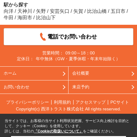
駅から探す
向洋
/
天神川
/
矢野
/
安芸矢口
/
矢賀
/
比治山橋
/
五日市
/
牛田
/
海田市
/
比治山下
電話でお問い合わせ
営業時間：
09:00～18：00
定休日：
年中無休（GW・夏季休暇・年末年始除く）
ホーム
会社概要
お問い合わせ
来店予約
プライバシーポリシー
利用規約
アクセスマップ
PCサイト
Copyright(c) 西洋トラスト株式会社 All rights reserved.
当サイトでは、お客様の当サイト利用状況把握、サービス向上検討を目的と
して、クッキー（Cookie）を使用しています。
詳しくは、当社の
「Cookieの取扱いについて」
をご確認ください。