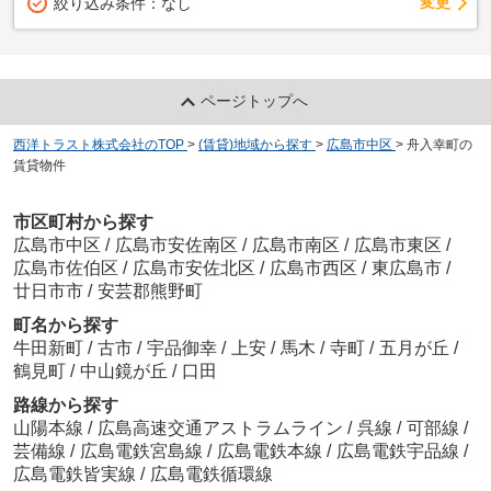
変更
絞り込み条件：
なし
ページトップへ
西洋トラスト株式会社のTOP
>
(賃貸)地域から探す
>
広島市中区
>
舟入幸町の
賃貸物件
市区町村から探す
広島市中区
/
広島市安佐南区
/
広島市南区
/
広島市東区
/
広島市佐伯区
/
広島市安佐北区
/
広島市西区
/
東広島市
/
廿日市市
/
安芸郡熊野町
町名から探す
牛田新町
/
古市
/
宇品御幸
/
上安
/
馬木
/
寺町
/
五月が丘
/
鶴見町
/
中山鏡が丘
/
口田
路線から探す
山陽本線
/
広島高速交通アストラムライン
/
呉線
/
可部線
/
芸備線
/
広島電鉄宮島線
/
広島電鉄本線
/
広島電鉄宇品線
/
広島電鉄皆実線
/
広島電鉄循環線