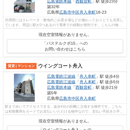
広島電鉄本線
「
西観音町
」駅 徒歩23分
築32年
広島県
広島市中区
舟入幸町
18-23
共用部にはエレベータ・敷地内ごみ置き場などが備わっておりとても充実し
ています。周辺に駅が2つあるので電車での移動が便利です。こちらの物件
はマンションです。こちらの物件、通風...
現在空室情報がありません。
「パステルクボ15」への
お問い合わせはこちら
ウイングコート舟入
賃貸 | マンション
広島電鉄江波線
「
舟入幸町
」駅 徒歩4分
広島電鉄江波線
「
舟入本町
」駅 徒歩5分
広島電鉄本線
「
西観音町
」駅 徒歩21分
築5年
広島県
広島市中区
舟入幸町
駅まで歩いてアクセスできる、徒歩4分の距離に立地する物件です。こちら
は初期費用をカードでお支払いいただける物件なので、支払い手続きの手間
が省けます。敷地内にゴミ置き場が備え...
現在空室情報がありません。
「ウイングコート舟入」への