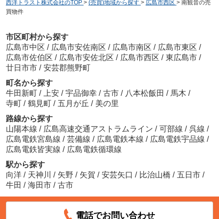
西洋トラスト株式会社のTOP
>
(売買)地域から探す
>
広島市西区
>
南観音の売
買物件
市区町村から探す
広島市中区
/
広島市安佐南区
/
広島市南区
/
広島市東区
/
広島市佐伯区
/
広島市安佐北区
/
広島市西区
/
東広島市
/
廿日市市
/
安芸郡熊野町
町名から探す
牛田新町
/
上安
/
宇品御幸
/
古市
/
八本松飯田
/
馬木
/
寺町
/
鶴見町
/
五月が丘
/
美の里
路線から探す
山陽本線
/
広島高速交通アストラムライン
/
可部線
/
呉線
/
広島電鉄宮島線
/
芸備線
/
広島電鉄本線
/
広島電鉄宇品線
/
広島電鉄皆実線
/
広島電鉄循環線
駅から探す
向洋
/
天神川
/
矢野
/
矢賀
/
安芸矢口
/
比治山橋
/
五日市
/
牛田
/
海田市
/
古市
電話でお問い合わせ