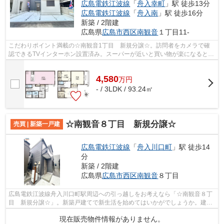
広島電鉄江波線
「
舟入幸町
」駅 徒歩13分
広島電鉄江波線
「
舟入南
」駅 徒歩16分
新築 / 2階建
広島県
広島市西区
南観音
１丁目11-
こだわりポイント満載の☆南観音1丁目 新規分譲☆。訪問者をカメラで確
認できるTVインターホン設置済み。スーパーが近いと買い物が楽になると主
婦の方に喜ばれます。外観が魅力的な、20...
4,580
万
円
- / 3LDK / 93.24㎡
☆南観音８丁目 新規分譲☆
売買 | 新築一戸建
広島電鉄江波線
「
舟入川口町
」駅 徒歩14
分
新築 / 2階建
広島県
広島市西区
南観音
８丁目
広島電鉄江波線舟入川口町駅周辺への引っ越しをお考えなら「☆南観音８丁
目 新規分譲☆」。新築戸建てで新生活を始めてはいかがでしょうか。建物
面積98.82平米の物件は住み心地が良いと...
現在販売物件情報がありません。