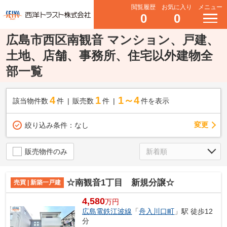
閲覧履歴
お気に入り
メニュー
0
0
広島市西区南観音 マンション、戸建、
土地、店舗、事務所、住宅以外建物全
部一覧
4
1
1～4
該当物件数
件
販売数
件
件を表示
変更
絞り込み条件：
なし
販売物件のみ
☆南観音1丁目 新規分譲☆
売買 | 新築一戸建
4,580
万円
広島電鉄江波線
「
舟入川口町
」駅 徒歩12
分