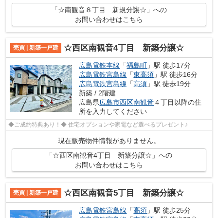
「☆南観音８丁目 新規分譲☆」への
お問い合わせはこちら
☆西区南観音4丁目 新築分譲☆
売買 | 新築一戸建
広島電鉄本線
「
福島町
」駅 徒歩17分
広島電鉄宮島線
「
東高須
」駅 徒歩16分
広島電鉄宮島線
「
高須
」駅 徒歩19分
新築 / 2階建
広島県
広島市西区
南観音
４丁目以降の住
所を入力してください
◆ご成約特典あり！◆ 住宅オプションや家電など選べるプレゼント♪
現在販売物件情報がありません。
「☆西区南観音4丁目 新築分譲☆」への
お問い合わせはこちら
☆西区南観音5丁目 新築分譲☆
売買 | 新築一戸建
広島電鉄宮島線
「
高須
」駅 徒歩25分