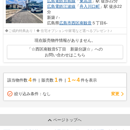
広島電鉄宮島線
「
東高須
」駅 徒歩22分
広島電鉄江波線
「
舟入川口町
」駅 徒歩22
分
新築 / -
広島県
広島市西区
南観音
５丁目6-
◆ご成約特典あり！◆ 住宅オプションや家電など選べるプレゼント♪
現在販売物件情報がありません。
「☆西区南観音5丁目 新築分譲☆」への
お問い合わせはこちら
4
1
1～4
該当物件数
件
販売数
件
件を表示
変更
絞り込み条件：
なし
ページトップへ