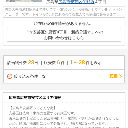
広島県
広島市安芸区
矢野西
４丁目
矢野大井簡易郵便局まで歩いてすぐ(徒歩5分)。お掃除がしやすいIHクッキン
グヒーターです。トイレが2ヶ所にあるので複数人でも快適に暮らせます。
この物件は広々としたシステムキッチ...
現在販売物件情報がありません。
「☆安芸区矢野西4丁目 新築分譲☆」への
お問い合わせはこちら
28
6
1～28
該当物件数
件
販売数
件
件を表示
変更
絞り込み条件：
なし
広島県広島市安芸区エリア情報
【広島市安芸区ってどんな街】
安芸区は広島市東部に位置する行政区です。
編入合併の予定だった安芸郡海田町・熊野町・坂町が合併されなかった
ため、区域が海田町によって分断され、飛び地になっています。