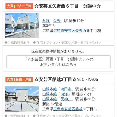
☆安芸区矢野西６丁目 分譲中☆
売買 | 中古一戸建
呉線
「
矢野
」駅 徒歩14分
築3年 / -
広島県
広島市安芸区
矢野西
６丁目25-
◆ご成約特典あり！◆ 住宅オプションや家電など選べるプレゼント♪
現在販売物件情報がありません。
「☆安芸区矢野西６丁目 分譲中☆」への
お問い合わせはこちら
☆安芸区船越2丁目☆№1・№05
売買 | 新築一戸建
山陽本線
「
海田市
」駅 徒歩18分
山陽本線
「
向洋
」駅 徒歩25分
山陽本線
「
天神川
」駅 徒歩38分
新築 / 2階建
広島県
広島市安芸区
船越
２丁目8-11
◆ご成約特典あり！◆ 住宅オプションや家電など選べるプレゼント♪