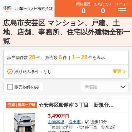
閲覧履歴
お気に入り
メニュー
0
0
広島市安芸区 マンション、戸建、土
地、店舗、事務所、住宅以外建物全部一
覧
28
6
1～28
該当物件数
件
販売数
件
件を表示
変更
絞り込み条件：
なし
販売物件のみ
☆安芸区船越南３丁目 新規分譲☆
売買 | 新築一戸建
3,490
万円
山陽本線
「
海田市
」駅 徒歩13分
「東部市場前」バス停下車 徒歩2分