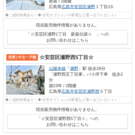
新築 / 2階建
広島県
広島市安芸区
瀬野
１丁目13-
◆ご成約特典あり！◆ 住宅オプションや家電など選べるプレゼント♪
現在販売物件情報がありません。
「☆安芸区瀬野1丁目 新築分譲☆ 」への
お問い合わせはこちら
☆安芸区瀬野西5丁目☆
売買 | 中古一戸建
山陽本線
「
瀬野
」駅 徒歩28分
「瀬野西五丁目東」バス停下車 徒歩2
分
築23年 / 2階建
広島県
広島市安芸区
瀬野西
５丁目
◆ご成約特典あり！◆ 住宅オプションや家電など選べるプレゼント♪
現在販売物件情報がありません。
「☆安芸区瀬野西5丁目☆」への
お問い合わせはこちら