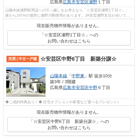
広島県
広島市安芸区
瀬野
１丁目
山陽本線瀬野駅周辺への引っ越しをお考えなら「☆安芸区瀬野1丁目☆」。
家から197mの場所に瀬野川郵便局があります。JA安芸瀬野支店が歩いて
295mのところにあります。ぜひ当社で素敵で快...
現在販売物件情報がありません。
「☆安芸区瀬野1丁目☆」への
お問い合わせはこちら
☆安芸区中野6丁目 新築分譲☆
売買 | 中古一戸建
山陽本線
「
中野東
」駅 徒歩10分
築3年 / 3階建
広島県
広島市安芸区
中野
６丁目
◆ご成約特典あり！◆ 住宅オプションや家電など選べるプレゼント♪
現在販売物件情報がありません。
「☆安芸区中野6丁目 新築分譲☆」への
お問い合わせはこちら