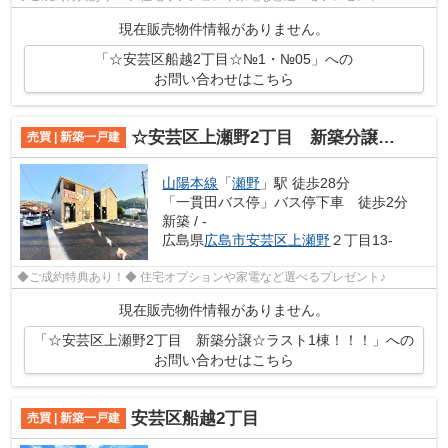
現在販売物件情報がありません。
「☆安芸区船越2丁目☆№1・№05」への
お問い合わせはこちら
☆安芸区上瀬野2丁目 新築分譲☆ラスト1棟！！！
売買 | 新築一戸建
山陽本線
「
瀬野
」駅 徒歩28分
「一貫田バス停」バス停下車 徒歩2分
新築 / -
広島県
広島市安芸区
上瀬野
２丁目13-
◆ご成約特典あり！◆ 住宅オプションや家電など選べるプレゼント♪
現在販売物件情報がありません。
「☆安芸区上瀬野2丁目 新築分譲☆ラスト1棟！！！」への
お問い合わせはこちら
安芸区船越2丁目
売買 | 新築一戸建