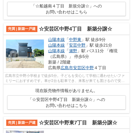
「☆船越南４丁目 新規分譲☆」への
お問い合わせはこちら
☆安芸区中野4丁目 新築分譲☆
売買 | 新築一戸建
山陽本線
「
中野東
」駅 徒歩9分
山陽本線
「
安芸中野
」駅 徒歩21分
山陽本線
「
瀬野
」駅 バス11分 「権現
（広島県）」 停歩5分
新築 / 2階建
広島県
広島市安芸区
中野
４丁目
広島市立中野小学校まで徒歩5分。子どもを安心して学校に通わせたいファ
ミリーにおすすめです。車が2台も駐車でき、来客が来ても置けるので安心
です。スイッチひとつで自動的に湯を張...
現在販売物件情報がありません。
「☆安芸区中野4丁目 新築分譲☆」への
お問い合わせはこちら
☆安芸区中野東7丁目 新築分譲☆
売買 | 新築一戸建