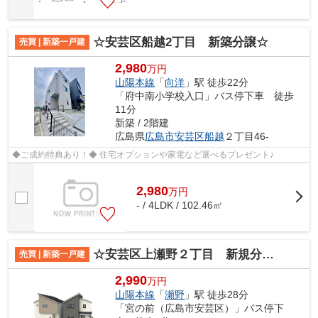
☆安芸区船越2丁目 新築分譲☆
売買 | 新築一戸建
2,980
万円
山陽本線
「
向洋
」駅 徒歩22分
「府中南小学校入口」バス停下車 徒歩
11分
新築 / 2階建
広島県
広島市安芸区
船越
２丁目46-
◆ご成約特典あり！◆ 住宅オプションや家電など選べるプレゼント♪
2,980
万
円
- / 4LDK / 102.46㎡
☆安芸区上瀬野２丁目 新規分譲☆
売買 | 新築一戸建
2,990
万円
山陽本線
「
瀬野
」駅 徒歩28分
「宮の前（広島市安芸区）」バス停下