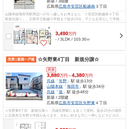
新築 / 3階建
広島県
広島市安芸区
船越南
３丁目
山陽本線海田市駅周辺への引っ越しをお考えなら「☆安芸区船越南３丁目
新規分譲☆」。広島市立船越小学校まで徒歩15分。子どもを安心して学校に
通わせたいファミリーにおすすめです。...
3,490
万
円
- / 3LDK / 103.30㎡
☆矢野東4丁目 新規分譲☆
売買 | 新築一戸建
新築
3,880
4,380
万円～
万円
呉線
「
矢野
」駅 徒歩13分
山陽本線
「
海田市
」駅 徒歩34分
呉線
「
坂
」駅 徒歩48分
新築 / 2階建
広島県
広島市安芸区
矢野東
４丁目
☆矢野東4丁目 新規分譲☆：呉線矢野駅にも近くて便利。徒歩15分の場所
に広島市立矢野小学校があります。きれい好きな方に一押しなピカピカの新
築物件です。駅まで徒歩13分の物件です。...