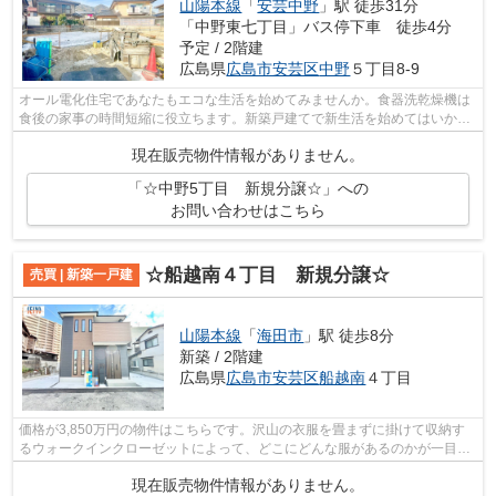
山陽本線
「
安芸中野
」駅 徒歩31分
「中野東七丁目」バス停下車 徒歩4分
予定 / 2階建
広島県
広島市安芸区
中野
５丁目8-9
オール電化住宅であなたもエコな生活を始めてみませんか。食器洗乾燥機は
食後の家事の時間短縮に役立ちます。新築戸建てで新生活を始めてはいかが
でしょうか。住みやすい空間の条件の1...
現在販売物件情報がありません。
「☆中野5丁目 新規分譲☆」への
お問い合わせはこちら
☆船越南４丁目 新規分譲☆
売買 | 新築一戸建
山陽本線
「
海田市
」駅 徒歩8分
新築 / 2階建
広島県
広島市安芸区
船越南
４丁目
価格が3,850万円の物件はこちらです。沢山の衣服を畳まずに掛けて収納す
るウォークインクローゼットによって、どこにどんな服があるのかが一目で
分かりやすくなります。キッチン周りの...
現在販売物件情報がありません。