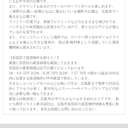
にもおすすめの公園です。
また、グラウンドもあるのでサッカーやソフトボールも楽しめます。
＜瀬野川公園＞ 緑豊かな山に囲まれている瀬野川公園は、広島市で一
番大きな公園です。
ファミリー広場では、家族でピクニックなどのさまざまな遊びができ、
ベンチなどの休憩施設も設置されているので、座りながら子どもが遊ん
でいるのを見守れます。
また、チビッコランドという場所では、ローラー滑り台やザイルクライ
ムなどを備えた大きな遊具や、昔は貨 物列車として活躍していた蒸気
機関車も展示されています。
【安芸区で賃貸物件を探そう！】
最後に安芸区の家賃相場を確認しておきます。
安芸区の家賃相場は以下の通りとなっております。
1K：4.6 万円 2LDK：6.26 万円 3LDK：7.27 万円 ※駅から徒歩10分以
内に位置する賃貸物件の平均家賃で算出しています。
大きなショッピングモールなどは無いですが、広島駅まで電車で20分以
内とアクセスが良く、駅付近ならスー パーやドラッグストアなどの生
活に必要な買い物もできます。
家賃も比較的安く、広島市の中でもかなりおすすめのエリアです。 私
たち西洋トラスト株式会社は、広島市安芸区の賃貸物件情報を豊富に取
り扱っております。 是非お気軽にお問い合わせください。