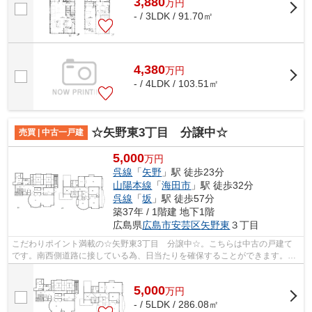
3,880
万
円
- / 3LDK / 91.70㎡
4,380
万
円
- / 4LDK / 103.51㎡
☆矢野東3丁目 分譲中☆
売買 | 中古一戸建
5,000
万円
呉線
「
矢野
」駅 徒歩23分
山陽本線
「
海田市
」駅 徒歩32分
呉線
「
坂
」駅 徒歩57分
築37年 / 1階建 地下1階
広島県
広島市安芸区
矢野東
３丁目
こだわりポイント満載の☆矢野東3丁目 分譲中☆。こちらは中古の戸建て
です。南西側道路に接している為、日当たりを確保することができます。交
通の利便性を考慮するなら、呉線矢野周辺...
5,000
万
円
- / 5LDK / 286.08㎡