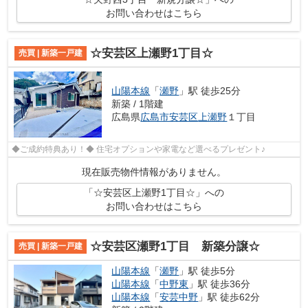
お問い合わせはこちら
☆安芸区上瀬野1丁目☆
売買 | 新築一戸建
山陽本線
「
瀬野
」駅 徒歩25分
新築 / 1階建
広島県
広島市安芸区
上瀬野
１丁目
◆ご成約特典あり！◆ 住宅オプションや家電など選べるプレゼント♪
現在販売物件情報がありません。
「☆安芸区上瀬野1丁目☆」への
お問い合わせはこちら
☆安芸区瀬野1丁目 新築分譲☆
売買 | 新築一戸建
山陽本線
「
瀬野
」駅 徒歩5分
山陽本線
「
中野東
」駅 徒歩36分
山陽本線
「
安芸中野
」駅 徒歩62分