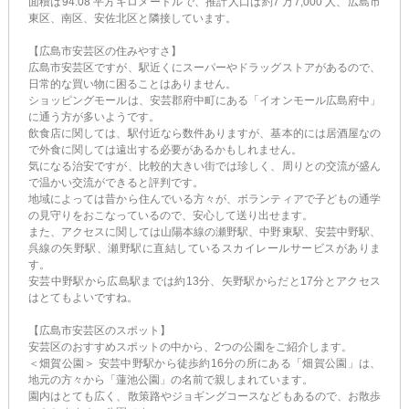
面積は94.08 平方キロメートルで、推計人口は約7 万7,000 人、広島市
東区、南区、安佐北区と隣接しています。
【広島市安芸区の住みやすさ】
広島市安芸区ですが、駅近くにスーパーやドラッグストアがあるので、
日常的な買い物に困ることはありません。
ショッピングモールは、安芸郡府中町にある「イオンモール広島府中」
に通う方が多いようです。
飲食店に関しては、駅付近なら数件ありますが、基本的には居酒屋なの
で外食に関しては遠出する必要があるかもしれません。
気になる治安ですが、比較的大きい街では珍しく、周りとの交流が盛ん
で温かい交流ができると評判です。
地域によっては昔から住んでいる方々が、ボランティアで子どもの通学
の見守りをおこなっているので、安心して送り出せます。
また、アクセスに関しては山陽本線の瀬野駅、中野東駅、安芸中野駅、
呉線の矢野駅、瀬野駅に直結しているスカイレールサービスがありま
す。
安芸中野駅から広島駅までは約13分、矢野駅からだと17分とアクセス
はとてもよいですね。
【広島市安芸区のスポット】
安芸区のおすすめスポットの中から、2つの公園をご紹介します。
＜畑賀公園＞ 安芸中野駅から徒歩約16分の所にある「畑賀公園」は、
地元の方々から「蓮池公園」の名前で親しまれています。
園内はとても広く、散策路やジョギングコースなどもあるので、お散歩