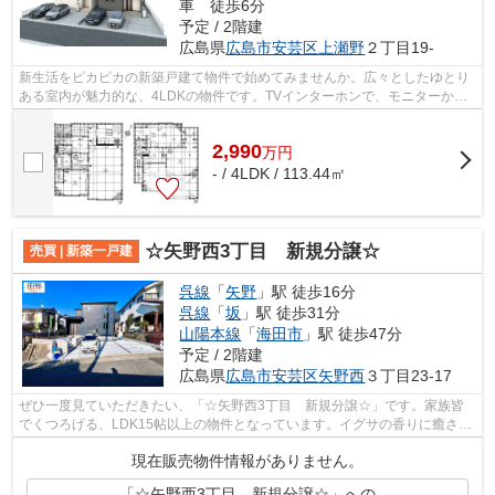
車 徒歩6分
予定 / 2階建
広島県
広島市安芸区
上瀬野
２丁目19-
新生活をピカピカの新築戸建て物件で始めてみませんか。広々としたゆとり
ある室内が魅力的な、4LDKの物件です。TVインターホンで、モニターから
来訪者が確認できます。ボタンを押して...
2,990
万
円
- / 4LDK / 113.44㎡
☆矢野西3丁目 新規分譲☆
売買 | 新築一戸建
呉線
「
矢野
」駅 徒歩16分
呉線
「
坂
」駅 徒歩31分
山陽本線
「
海田市
」駅 徒歩47分
予定 / 2階建
広島県
広島市安芸区
矢野西
３丁目23-17
ぜひ一度見ていただきたい、「☆矢野西3丁目 新規分譲☆」です。家族皆
でくつろげる、LDK15帖以上の物件となっています。イグサの香りに癒さ
れ、リラックスした空間が作れます。こちら...
現在販売物件情報がありません。
「☆矢野西3丁目 新規分譲☆」への