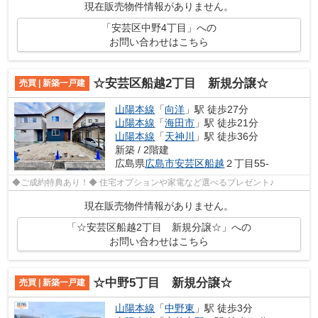
現在販売物件情報がありません。
「安芸区中野4丁目」への
お問い合わせはこちら
☆安芸区船越2丁目 新規分譲☆
売買 | 新築一戸建
山陽本線
「
向洋
」駅 徒歩27分
山陽本線
「
海田市
」駅 徒歩21分
山陽本線
「
天神川
」駅 徒歩36分
新築 / 2階建
広島県
広島市安芸区
船越
２丁目55-
◆ご成約特典あり！◆ 住宅オプションや家電など選べるプレゼント♪
現在販売物件情報がありません。
「☆安芸区船越2丁目 新規分譲☆」への
お問い合わせはこちら
☆中野5丁目 新規分譲☆
売買 | 新築一戸建
山陽本線
「
中野東
」駅 徒歩3分