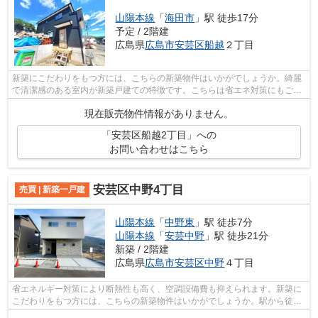
山陽本線
「
海田市
」駅 徒歩17分
予定 / 2階建
広島県
広島市安芸区
船越
２丁目
新築にこだわりをもつ方には、こちらの新築物件はいかがでしょうか。綺麗
で清潔感のある室内が新築戸建ての特徴です。こちらは省エネ対策にもご利
用頂けます。南西側道路なので日当り...
現在販売物件情報がありません。
「安芸区船越2丁目」への
お問い合わせはこちら
安芸区中野4丁目
売買 | 新築一戸建
山陽本線
「
中野東
」駅 徒歩7分
山陽本線
「
安芸中野
」駅 徒歩21分
新築 / 2階建
広島県
広島市安芸区
中野
４丁目
省エネルギー対策により断熱性も高く、空調設備費も抑えられます。新築に
こだわりをもつ方には、こちらの新築物件はいかがでしょうか。駅から徒歩
7分圏内の物件です。新築戸建ての物件...