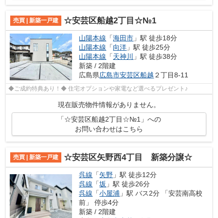
☆安芸区船越2丁目☆№1
売買 | 新築一戸建
山陽本線
「
海田市
」駅 徒歩18分
山陽本線
「
向洋
」駅 徒歩25分
山陽本線
「
天神川
」駅 徒歩38分
新築 / 2階建
広島県
広島市安芸区
船越
２丁目8-11
◆ご成約特典あり！◆ 住宅オプションや家電など選べるプレゼント♪
現在販売物件情報がありません。
「☆安芸区船越2丁目☆№1」への
お問い合わせはこちら
☆安芸区矢野西4丁目 新築分譲☆
売買 | 新築一戸建
呉線
「
矢野
」駅 徒歩12分
呉線
「
坂
」駅 徒歩26分
呉線
「
小屋浦
」駅 バス2分 「安芸南高校
前」 停歩4分
新築 / 2階建