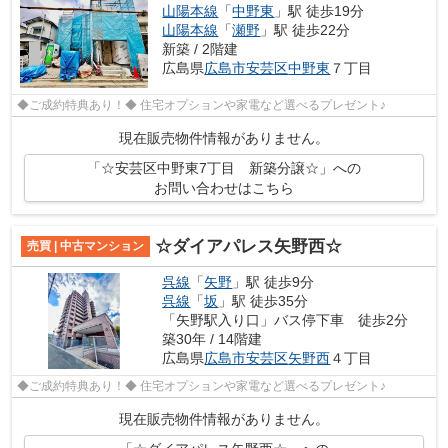
山陽本線
「
中野東
」駅 徒歩19分
山陽本線
「
瀬野
」駅 徒歩22分
新築 / 2階建
広島県
広島市安芸区
中野東
７丁目
◆ご成約特典あり！◆ 住宅オプションや家電など選べるプレゼント♪
現在販売物件情報がありません。
「☆安芸区中野東7丁目 新築分譲☆」への
お問い合わせはこちら
☆ダイアパレス矢野西☆
売買 | 中古マンション
呉線
「
矢野
」駅 徒歩9分
呉線
「
坂
」駅 徒歩35分
「矢野駅入り口」バス停下車 徒歩2分
築30年 / 14階建
広島県
広島市安芸区
矢野西
４丁目
◆ご成約特典あり！◆ 住宅オプションや家電など選べるプレゼント♪
現在販売物件情報がありません。