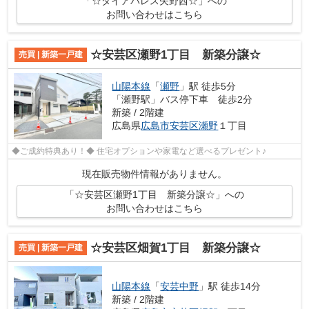
「☆ダイアパレス矢野西☆」への
お問い合わせはこちら
☆安芸区瀬野1丁目 新築分譲☆
売買 | 新築一戸建
山陽本線
「
瀬野
」駅 徒歩5分
「瀬野駅」バス停下車 徒歩2分
新築 / 2階建
広島県
広島市安芸区
瀬野
１丁目
◆ご成約特典あり！◆ 住宅オプションや家電など選べるプレゼント♪
現在販売物件情報がありません。
「☆安芸区瀬野1丁目 新築分譲☆」への
お問い合わせはこちら
☆安芸区畑賀1丁目 新築分譲☆
売買 | 新築一戸建
山陽本線
「
安芸中野
」駅 徒歩14分
新築 / 2階建