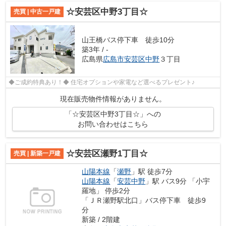
☆安芸区中野3丁目☆
売買 | 中古一戸建
山王橋バス停下車 徒歩10分
築3年 / -
広島県
広島市安芸区
中野
３丁目
◆ご成約特典あり！◆ 住宅オプションや家電など選べるプレゼント♪
現在販売物件情報がありません。
「☆安芸区中野3丁目☆」への
お問い合わせはこちら
☆安芸区瀬野1丁目☆
売買 | 新築一戸建
山陽本線
「
瀬野
」駅 徒歩7分
山陽本線
「
安芸中野
」駅 バス9分 「小宇
羅地」 停歩2分
「ＪＲ瀬野駅北口」バス停下車 徒歩9
分
新築 / 2階建