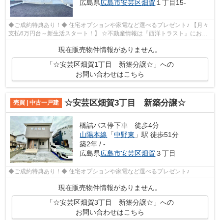
広島県
広島市安芸区
畑賀
１丁目15-
◆ご成約特典あり！◆ 住宅オプションや家電など選べるプレゼント♪ 【月々
支払6万円台～新生活スタート！】 ☆不動産情報は『西洋トラスト』にお任
せ下さい☆
現在販売物件情報がありません。
「☆安芸区畑賀1丁目 新築分譲☆」への
お問い合わせはこちら
☆安芸区畑賀3丁目 新築分譲☆
売買 | 中古一戸建
橋詰バス停下車 徒歩4分
山陽本線
「
中野東
」駅 徒歩51分
築2年 / -
広島県
広島市安芸区
畑賀
３丁目
◆ご成約特典あり！◆ 住宅オプションや家電など選べるプレゼント♪
現在販売物件情報がありません。
「☆安芸区畑賀3丁目 新築分譲☆」への
お問い合わせはこちら