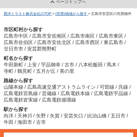
ページトップへ
西洋トラスト株式会社のTOP
>
(売買)地域から探す
>
広島市安芸区の売買物件
市区町村から探す
広島市中区
/
広島市安佐南区
/
広島市南区
/
広島市東区
/
広島市佐伯区
/
広島市安佐北区
/
広島市西区
/
東広島市
/
廿日市市
/
安芸郡熊野町
町名から探す
牛田新町
/
上安
/
宇品御幸
/
古市
/
八本松飯田
/
馬木
/
寺町
/
鶴見町
/
五月が丘
/
美の里
路線から探す
山陽本線
/
広島高速交通アストラムライン
/
可部線
/
呉線
/
広島電鉄宮島線
/
芸備線
/
広島電鉄本線
/
広島電鉄宇品線
/
広島電鉄皆実線
/
広島電鉄循環線
駅から探す
向洋
/
天神川
/
矢野
/
矢賀
/
安芸矢口
/
比治山橋
/
五日市
/
牛田
/
海田市
/
古市