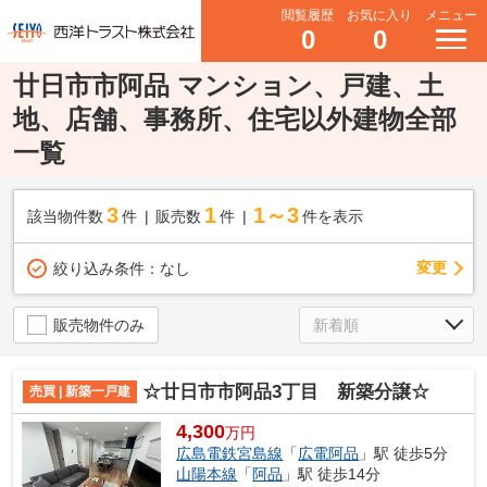
閲覧履歴
お気に入り
メニュー
0
0
廿日市市阿品 マンション、戸建、土
地、店舗、事務所、住宅以外建物全部
一覧
3
1
1～3
該当物件数
件
販売数
件
件を表示
変更
絞り込み条件：
なし
販売物件のみ
☆廿日市市阿品3丁目 新築分譲☆
売買 | 新築一戸建
4,300
万円
広島電鉄宮島線
「
広電阿品
」駅 徒歩5分
山陽本線
「
阿品
」駅 徒歩14分