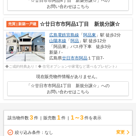
「☆廿日市市阿品4丁目 新築分譲☆」への
お問い合わせはこちら
☆廿日市市阿品1丁目 新規分譲☆
売買 | 新築一戸建
広島電鉄宮島線
「
阿品東
」駅 徒歩2分
山陽本線
「
阿品
」駅 徒歩12分
「阿品東」バス停下車 徒歩3分
新築 / -
広島県
廿日市市
阿品
１丁目7-
◆ご成約特典あり！◆ 住宅オプションや家電など選べるプレゼント♪
現在販売物件情報がありません。
「☆廿日市市阿品1丁目 新規分譲☆」への
お問い合わせはこちら
3
1
1～3
該当物件数
件
販売数
件
件を表示
変更
絞り込み条件：
なし