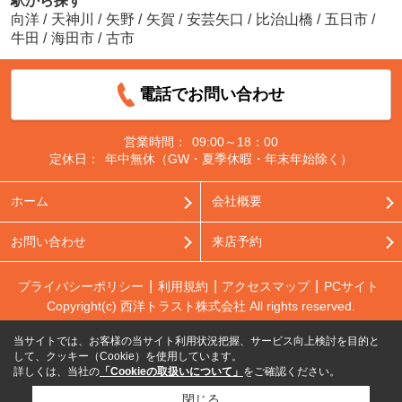
駅から探す
向洋
/
天神川
/
矢野
/
矢賀
/
安芸矢口
/
比治山橋
/
五日市
/
牛田
/
海田市
/
古市
電話でお問い合わせ
営業時間：
09:00～18：00
定休日：
年中無休（GW・夏季休暇・年末年始除く）
ホーム
会社概要
お問い合わせ
来店予約
プライバシーポリシー
利用規約
アクセスマップ
PCサイト
Copyright(c) 西洋トラスト株式会社 All rights reserved.
当サイトでは、お客様の当サイト利用状況把握、サービス向上検討を目的と
して、クッキー（Cookie）を使用しています。
詳しくは、当社の
「Cookieの取扱いについて」
をご確認ください。
閉じる