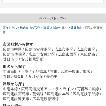
ページトップへ
西洋トラスト株式会社のTOP
>
(売買)地域から探す
>
廿日市市
>
阿品の売買物
件
市区町村から探す
広島市中区
/
広島市安佐南区
/
広島市南区
/
広島市東区
/
広島市佐伯区
/
広島市安佐北区
/
広島市西区
/
東広島市
/
廿日市市
/
安芸郡熊野町
町名から探す
牛田新町
/
上安
/
宇品御幸
/
古市
/
八本松飯田
/
馬木
/
寺町
/
鶴見町
/
五月が丘
/
美の里
路線から探す
山陽本線
/
広島高速交通アストラムライン
/
可部線
/
呉線
/
広島電鉄宮島線
/
芸備線
/
広島電鉄本線
/
広島電鉄宇品線
/
広島電鉄皆実線
/
広島電鉄循環線