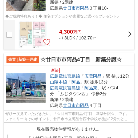
新築 / 2階建
広島県
廿日市市
阿品
３丁目10-
◆ご成約特典あり！◆ 住宅オプションや家電など選べるプレゼント♪
4,300
万
円
- / 3LDK / 102.70㎡
☆廿日市市阿品4丁目 新築分譲☆
売買 | 新築一戸建
新築
広島電鉄宮島線
「
広電阿品
」駅 徒歩12分
山陽本線
「
阿品
」駅 徒歩13分
広島電鉄宮島線
「
阿品東
」駅 バス4
分 「ふじタウン西」 停歩2分
新築 / 2階建
広島県
廿日市市
阿品
４丁目
ぜひ一度見ていただきたい、「☆廿日市市阿品4丁目 新築分譲☆」です。
ファミリー向けのポイント、廿日市市立阿品台西小学校が徒歩12分のところ
にあります。価格3,690万円のお住まいは...
現在販売物件情報がありません。