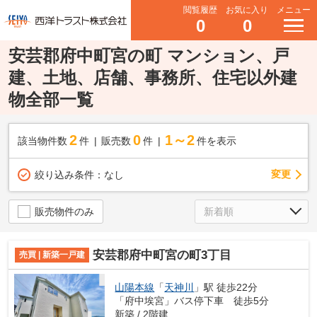
閲覧履歴
お気に入り
メニュー
0
0
安芸郡府中町宮の町 マンション、戸
建、土地、店舗、事務所、住宅以外建
物全部一覧
2
0
1～2
該当物件数
件
販売数
件
件を表示
変更
絞り込み条件：
なし
販売物件のみ
安芸郡府中町宮の町3丁目
売買 | 新築一戸建
山陽本線
「
天神川
」駅 徒歩22分
「府中埃宮」バス停下車 徒歩5分
新築 / 2階建