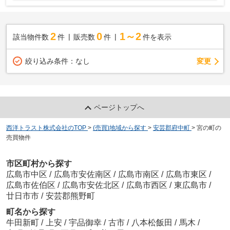
2
0
1～2
該当物件数
件
販売数
件
件を表示
変更
絞り込み条件：
なし
ページトップへ
西洋トラスト株式会社のTOP
>
(売買)地域から探す
>
安芸郡府中町
>
宮の町の
売買物件
市区町村から探す
広島市中区
/
広島市安佐南区
/
広島市南区
/
広島市東区
/
広島市佐伯区
/
広島市安佐北区
/
広島市西区
/
東広島市
/
廿日市市
/
安芸郡熊野町
町名から探す
牛田新町
/
上安
/
宇品御幸
/
古市
/
八本松飯田
/
馬木
/