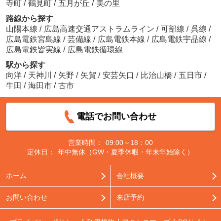
寺町
/
鶴見町
/
五月が丘
/
美の里
路線から探す
山陽本線
/
広島高速交通アストラムライン
/
可部線
/
呉線
/
広島電鉄宮島線
/
芸備線
/
広島電鉄本線
/
広島電鉄宇品線
/
広島電鉄皆実線
/
広島電鉄循環線
駅から探す
向洋
/
天神川
/
矢野
/
矢賀
/
安芸矢口
/
比治山橋
/
五日市
/
牛田
/
海田市
/
古市
電話でお問い合わせ
営業時間：
09:00～18：00
定休日：
年中無休（GW・夏季休暇・年末年始除く）
ホーム
会社概要
お問い合わせ
来店予約