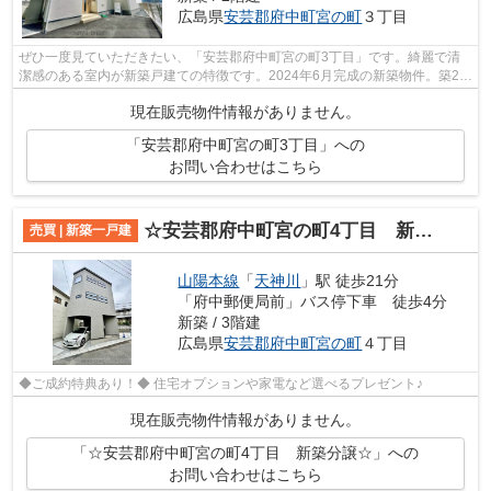
広島県
安芸郡府中町
宮の町
３丁目
ぜひ一度見ていただきたい、「安芸郡府中町宮の町3丁目」です。綺麗で清
潔感のある室内が新築戸建ての特徴です。2024年6月完成の新築物件。築2年
以内の築浅物件です。一戸建ての情報だ...
現在販売物件情報がありません。
「安芸郡府中町宮の町3丁目」への
お問い合わせはこちら
☆安芸郡府中町宮の町4丁目 新築分譲☆
売買 | 新築一戸建
山陽本線
「
天神川
」駅 徒歩21分
「府中郵便局前」バス停下車 徒歩4分
新築 / 3階建
広島県
安芸郡府中町
宮の町
４丁目
◆ご成約特典あり！◆ 住宅オプションや家電など選べるプレゼント♪
現在販売物件情報がありません。
「☆安芸郡府中町宮の町4丁目 新築分譲☆」への
お問い合わせはこちら