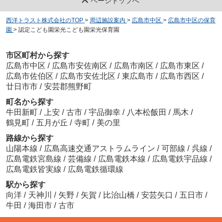
ページトップへ
西洋トラスト株式会社のTOP
>
周辺施設案内
>
広島市中区
>
広島市中区の保育
園
>
認定こども園栄光こども園栄光保育園
市区町村から探す
広島市中区
/
広島市安佐南区
/
広島市南区
/
広島市東区
/
広島市佐伯区
/
広島市安佐北区
/
東広島市
/
広島市西区
/
廿日市市
/
安芸郡熊野町
町名から探す
牛田新町
/
上安
/
古市
/
宇品御幸
/
八本松飯田
/
馬木
/
鶴見町
/
五月が丘
/
寺町
/
美の里
路線から探す
山陽本線
/
広島高速交通アストラムライン
/
可部線
/
呉線
/
広島電鉄宮島線
/
芸備線
/
広島電鉄本線
/
広島電鉄宇品線
/
広島電鉄皆実線
/
広島電鉄循環線
駅から探す
向洋
/
天神川
/
矢野
/
矢賀
/
比治山橋
/
安芸矢口
/
五日市
/
牛田
/
海田市
/
古市