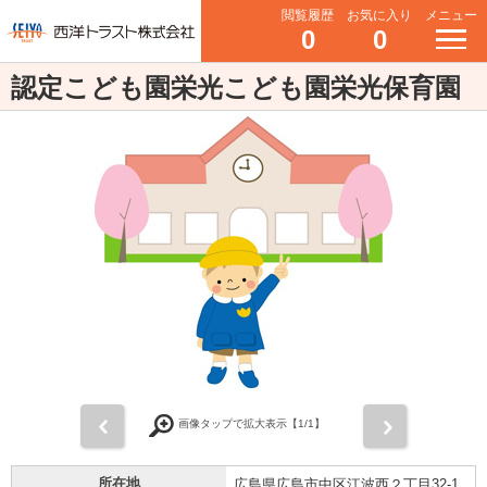
閲覧履歴
お気に入り
メニュー
0
0
認定こども園栄光こども園栄光保育園
前
次
画像タップで拡大表示【
1
/1】
所在地
広島県広島市中区江波西２丁目32-1