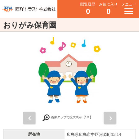
閲覧履歴
お気に入り
メニュー
0
0
おりがみ保育園
前
次
画像タップで拡大表示【
1
/1】
所在地
広島県広島市中区河原町13-14