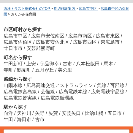
西洋トラスト株式会社のTOP
>
周辺施設案内
>
広島市中区
>
広島市中区の保育
園
>
おりがみ保育園
市区町村から探す
広島市中区
/
広島市安佐南区
/
広島市南区
/
広島市東区
/
広島市佐伯区
/
広島市安佐北区
/
広島市西区
/
東広島市
/
廿日市市
/
安芸郡熊野町
町名から探す
牛田新町
/
上安
/
宇品御幸
/
古市
/
八本松飯田
/
馬木
/
寺町
/
鶴見町
/
五月が丘
/
美の里
路線から探す
山陽本線
/
広島高速交通アストラムライン
/
呉線
/
可部線
/
広島電鉄宮島線
/
芸備線
/
広島電鉄本線
/
広島電鉄宇品線
/
広島電鉄皆実線
/
広島電鉄循環線
駅から探す
向洋
/
天神川
/
矢野
/
矢賀
/
安芸矢口
/
比治山橋
/
五日市
/
牛田
/
海田市
/
古市