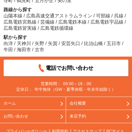
寺町
/
鶴見町
/
五月が丘
/
美の里
路線から探す
山陽本線
/
広島高速交通アストラムライン
/
可部線
/
呉線
/
広島電鉄宮島線
/
芸備線
/
広島電鉄本線
/
広島電鉄宇品線
/
広島電鉄皆実線
/
広島電鉄循環線
駅から探す
向洋
/
天神川
/
矢野
/
矢賀
/
安芸矢口
/
比治山橋
/
五日市
/
牛田
/
海田市
/
古市
電話でお問い合わせ
営業時間：
09:00～18：00
定休日：
年中無休（GW・夏季休暇・年末年始除く）
ホーム
会社概要
お問い合わせ
来店予約
プライバシーポリシー
利用規約
アクセスマップ
PCサイト