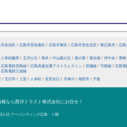
島市佐伯区
/
広島市安佐南区
/
広島市東区
/
広島市安佐北区
/
東広島市
/
広島
八本松飯田
/
五月が丘
/
馬木
/
中山鏡が丘
/
美の里
/
落合南
/
伴中央
/
青崎
広島電鉄宮島線
/
広島高速交通アストラムライン
/
芸備線
/
可部線
/
広島電
広島電鉄江波線
賀
/
五日市
/
上安
/
八本松
/
安芸矢口
/
天神川
/
海田市
/
戸坂
情報なら西洋トラスト株式会社にお任せ！
目1-23 アーバンウィング広島 １階