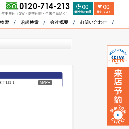
00
00
：
年中無休（GW・夏季休暇・年末年始除く）
丁目1-1
MAP
▼