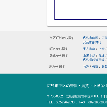
市区町村から探す
広島市南区
/
広
安芸郡熊野町
町名から探す
宇品御幸
/
上安
/
路線から探す
山陽本線
/
呉線
/
広島電鉄皆実線
/
駅から探す
向洋
/
矢野
/
矢
広島市中区の売買・賃貸・不動産
〒730-0802 広島県広島市中区本川町３丁
TEL：082-296-2833 / FAX：082-296-2838