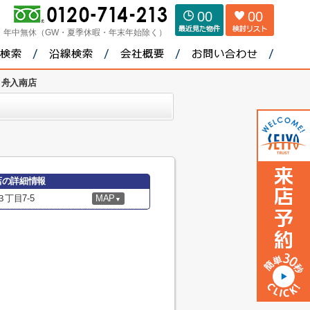
00
00
：
年中無休（GW・夏季休暇・年末年始除く）
 舟入南店
店の詳細情報
丁目7-5
MAP
▼