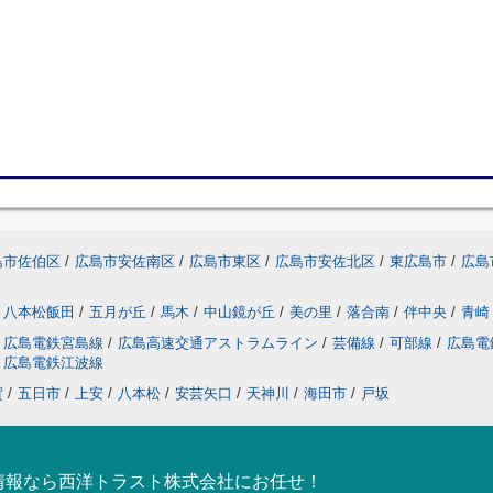
島市佐伯区
/
広島市安佐南区
/
広島市東区
/
広島市安佐北区
/
東広島市
/
広島
八本松飯田
/
五月が丘
/
馬木
/
中山鏡が丘
/
美の里
/
落合南
/
伴中央
/
青崎
広島電鉄宮島線
/
広島高速交通アストラムライン
/
芸備線
/
可部線
/
広島電
広島電鉄江波線
賀
/
五日市
/
上安
/
八本松
/
安芸矢口
/
天神川
/
海田市
/
戸坂
情報なら西洋トラスト株式会社にお任せ！