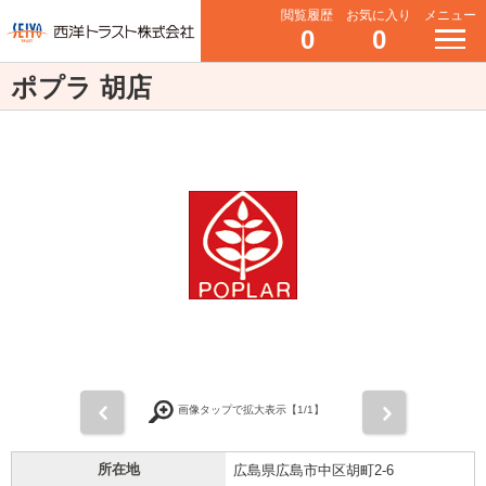
閲覧履歴
お気に入り
メニュー
0
0
ポプラ 胡店
前
次
画像タップで拡大表示【
1
/1】
所在地
広島県広島市中区胡町2-6