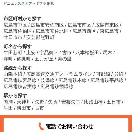
ビニエンスストア
>
ポプラ 胡店
市区町村から探す
広島市中区
/
広島市安佐南区
/
広島市南区
/
広島市東区
/
広島市佐伯区
/
広島市安佐北区
/
広島市西区
/
東広島市
/
廿日市市
/
安芸郡熊野町
町名から探す
牛田新町
/
上安
/
宇品御幸
/
古市
/
八本松飯田
/
馬木
/
寺町
/
鶴見町
/
五月が丘
/
美の里
路線から探す
山陽本線
/
広島高速交通アストラムライン
/
可部線
/
呉線
/
広島電鉄宮島線
/
芸備線
/
広島電鉄本線
/
広島電鉄宇品線
/
広島電鉄皆実線
/
広島電鉄循環線
駅から探す
向洋
/
天神川
/
矢野
/
矢賀
/
安芸矢口
/
比治山橋
/
五日市
/
牛田
/
海田市
/
古市
電話でお問い合わせ