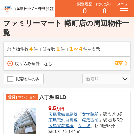
閲覧履歴
お気に入り
メニュー
0
0
ファミリーマート 幟町店の周辺物件一
覧
4
1
1～4
該当物件数
件
販売数
件
件を表示
変更
絞り込み条件：
なし
販売物件のみ
八丁堀iBLD
賃貸 | マンション
9.5
万円
広島電鉄白島線
「
女学院前
」駅 徒歩3分
広島電鉄白島線
「
縮景園前
」駅 徒歩5分
広島電鉄本線
「
八丁堀
」駅 徒歩5分
築10年 / 38.44㎡