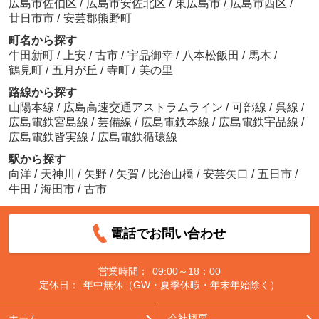
広島市佐伯区
/
広島市安佐北区
/
東広島市
/
広島市西区
/
廿日市市
/
安芸郡熊野町
町名から探す
牛田新町
/
上安
/
古市
/
宇品御幸
/
八本松飯田
/
馬木
/
鶴見町
/
五月が丘
/
寺町
/
美の里
路線から探す
山陽本線
/
広島高速交通アストラムライン
/
可部線
/
呉線
/
広島電鉄宮島線
/
芸備線
/
広島電鉄本線
/
広島電鉄宇品線
/
広島電鉄皆実線
/
広島電鉄循環線
駅から探す
向洋
/
天神川
/
矢野
/
矢賀
/
比治山橋
/
安芸矢口
/
五日市
/
牛田
/
海田市
/
古市
電話でお問い合わせ
営業時間：
09:00～18：00
定休日：
年中無休（GW・夏季休暇・年末年始除く）
ホーム
会社概要