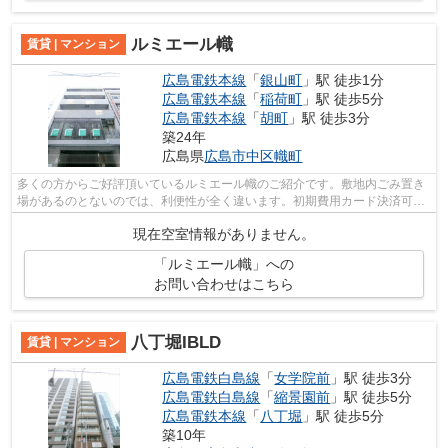
ルミエール幟
賃貸 | マンション
広島電鉄本線
「
銀山町
」駅 徒歩1分
広島電鉄本線
「
稲荷町
」駅 徒歩5分
広島電鉄本線
「
胡町
」駅 徒歩3分
築24年
広島県
広島市中区
幟町
多くの方からご好評頂いているルミエール幟のご紹介です。敷地内ごみ置き
場があるのとないのでは、利便性が全く違います。初期費用カード決済可能
なので、現金を用意する手間が省けま...
現在空室情報がありません。
「ルミエール幟」への
お問い合わせはこちら
八丁堀IBLD
賃貸 | マンション
広島電鉄白島線
「
女学院前
」駅 徒歩3分
広島電鉄白島線
「
縮景園前
」駅 徒歩5分
広島電鉄本線
「
八丁堀
」駅 徒歩5分
築10年