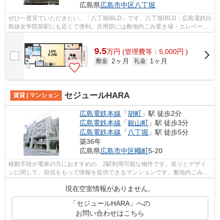
広島県
広島市中区
八丁堀
ぜひ一度見ていただきたい、「八丁堀iBLD」です。八丁堀iBLD：広島電鉄白
島線女学院前駅にも近くて便利。共用部には敷地内ごみ置き場・エレベータ
などが揃っており、とても充実してい...
9.5
万
円
(管理費等：5,000円 )
2ヶ月
1ヶ月
敷金
礼金
セジュールHARA
賃貸 | マンション
広島電鉄本線
「
胡町
」駅 徒歩2分
広島電鉄本線
「
銀山町
」駅 徒歩3分
広島電鉄本線
「
八丁堀
」駅 徒歩5分
築36年
広島県
広島市中区
幟町
5-20
移動手段が電車の方におすすめの、2駅利用可能な物件です。造りとデザイ
ンに関して、自信をもって情報を提供できるマンションです。敷地内ごみ置
き場は、簡単にごみ捨てができるのが魅...
現在空室情報がありません。
「セジュールHARA」への
お問い合わせはこちら