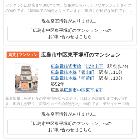
フジグラン広島店まで300mです。防犯対策もバッチリなマンションタイプ
の物件です。15階建ての物件となっています。風通しが良好な物件です。広
島市中区エリアにある賃貸情報のことな...
現在空室情報がありません。
「広島市中区東平塚町のマンション」への
お問い合わせはこちら
広島市中区東平塚町のマンション
賃貸 | マンション
広島電鉄皆実線
「
比治山下
」駅 徒歩7分
広島電鉄本線
「
銀山町
」駅 徒歩11分
広島電鉄本線
「
稲荷町
」駅 徒歩10分
築52年
広島県
広島市中区
東平塚町
新着情報：松浦ビルの空室情報ならコチラ。ほほえみ診療所まで460mで
す。風通しが良く、湿気やカビの心配が少ない物件です。デザイナーズ物件
は独創的で、ご好評いただいています。広...
現在空室情報がありません。
「広島市中区東平塚町のマンション」への
お問い合わせはこちら