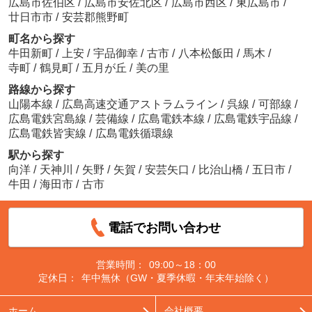
広島市佐伯区
/
広島市安佐北区
/
広島市西区
/
東広島市
/
廿日市市
/
安芸郡熊野町
町名から探す
牛田新町
/
上安
/
宇品御幸
/
古市
/
八本松飯田
/
馬木
/
寺町
/
鶴見町
/
五月が丘
/
美の里
路線から探す
山陽本線
/
広島高速交通アストラムライン
/
呉線
/
可部線
/
広島電鉄宮島線
/
芸備線
/
広島電鉄本線
/
広島電鉄宇品線
/
広島電鉄皆実線
/
広島電鉄循環線
駅から探す
向洋
/
天神川
/
矢野
/
矢賀
/
安芸矢口
/
比治山橋
/
五日市
/
牛田
/
海田市
/
古市
電話でお問い合わせ
営業時間：
09:00～18：00
定休日：
年中無休（GW・夏季休暇・年末年始除く）
ホーム
会社概要