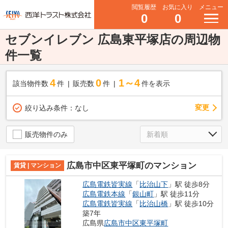
閲覧履歴
お気に入り
メニュー
0
0
セブンイレブン 広島東平塚店の周辺物
件一覧
4
0
1～4
該当物件数
件
販売数
件
件を表示
変更
絞り込み条件：
なし
販売物件のみ
広島市中区東平塚町のマンション
賃貸 | マンション
広島電鉄皆実線
「
比治山下
」駅 徒歩8分
広島電鉄本線
「
銀山町
」駅 徒歩11分
広島電鉄皆実線
「
比治山橋
」駅 徒歩10分
築7年
広島県
広島市中区
東平塚町