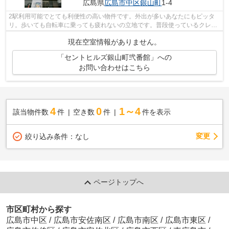
広島県
広島市中区
銀山町
1-4
2駅利用可能でとても利便性の高い物件です。外出が多いあなたにもピッタ
リ。歩いても自転車に乗っても疲れないの立地です。普段使っているクレジ
ットで、初期費用のカード決済が可能で...
現在空室情報がありません。
「セントヒルズ銀山町弐番館」への
お問い合わせはこちら
4
0
1～4
該当物件数
件
空き数
件
件を表示
変更
絞り込み条件：
なし
ページトップへ
市区町村から探す
広島市中区
/
広島市安佐南区
/
広島市南区
/
広島市東区
/