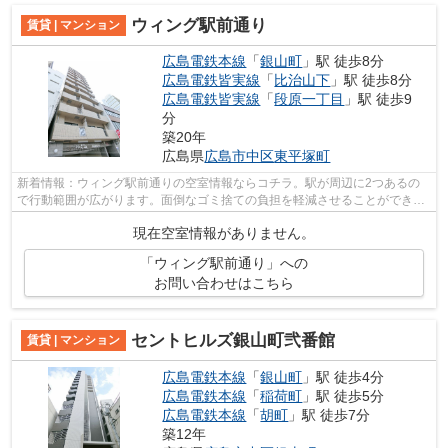
ウィング駅前通り
賃貸 | マンション
広島電鉄本線
「
銀山町
」駅 徒歩8分
広島電鉄皆実線
「
比治山下
」駅 徒歩8分
広島電鉄皆実線
「
段原一丁目
」駅 徒歩9
分
築20年
広島県
広島市中区
東平塚町
新着情報：ウィング駅前通りの空室情報ならコチラ。駅が周辺に2つあるの
で行動範囲が広がります。面倒なゴミ捨ての負担を軽減させることができる
のが敷地内ごみ置き場の魅力です。エレ...
現在空室情報がありません。
「ウィング駅前通り」への
お問い合わせはこちら
セントヒルズ銀山町弐番館
賃貸 | マンション
広島電鉄本線
「
銀山町
」駅 徒歩4分
広島電鉄本線
「
稲荷町
」駅 徒歩5分
広島電鉄本線
「
胡町
」駅 徒歩7分
築12年