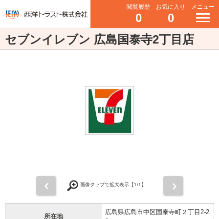
閲覧履歴
お気に入り
メニュー
0
0
セブンイレブン 広島国泰寺2丁目店
前
次
画像タップで拡大表示【
1
/1】
広島県広島市中区国泰寺町２丁目2-2
所在地