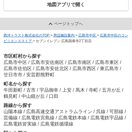
地図アプリで開く
ページトップへ
西洋トラスト株式会社のTOP
>
周辺施設案内
>
広島市中区
>
広島市中区のコン
ビニエンスストア
>
セブンイレブン 広島国泰寺2丁目店
市区町村から探す
広島市中区
/
広島市安佐南区
/
広島市南区
/
広島市東区
/
広島市佐伯区
/
広島市安佐北区
/
広島市西区
/
東広島市
/
廿日市市
/
安芸郡熊野町
町名から探す
牛田新町
/
古市
/
宇品御幸
/
上安
/
馬木
/
寺町
/
五月が丘
/
鶴見町
/
中山鏡が丘
/
口田
路線から探す
山陽本線
/
広島高速交通アストラムライン
/
呉線
/
可部線
/
芸備線
/
広島電鉄宮島線
/
広島電鉄本線
/
広島電鉄宇品線
/
広島電鉄皆実線
/
広島電鉄循環線