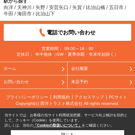
駅から探す
向洋
/
天神川
/
矢野
/
安芸矢口
/
矢賀
/
比治山橋
/
五日市
/
牛田
/
海田市
/
比治山下
電話でお問い合わせ
営業時間：
09:00～18：00
定休日：
年中無休（GW・夏季休暇・年末年始除く）
ホーム
会社概要
お問い合わせ
来店予約
プライバシーポリシー
利用規約
アクセスマップ
PCサイト
Copyright(c) 西洋トラスト株式会社 All rights reserved.
当サイトでは、お客様の当サイト利用状況把握、サービス向上検討を目的と
して、クッキー（Cookie）を使用しています。
詳しくは、当社の
「Cookieの取扱いについて」
をご確認ください。
閉じる