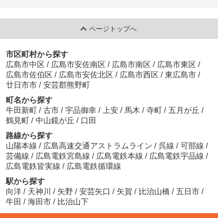
ページトップへ
市区町村から探す
広島市中区
/
広島市安佐南区
/
広島市南区
/
広島市東区
/
広島市佐伯区
/
広島市安佐北区
/
広島市西区
/
東広島市
/
廿日市市
/
安芸郡熊野町
町名から探す
牛田新町
/
古市
/
宇品御幸
/
上安
/
馬木
/
寺町
/
五月が丘
/
鶴見町
/
中山鏡が丘
/
口田
路線から探す
山陽本線
/
広島高速交通アストラムライン
/
呉線
/
可部線
/
芸備線
/
広島電鉄宮島線
/
広島電鉄本線
/
広島電鉄宇品線
/
広島電鉄皆実線
/
広島電鉄循環線
駅から探す
向洋
/
天神川
/
矢野
/
安芸矢口
/
矢賀
/
比治山橋
/
五日市
/
牛田
/
海田市
/
比治山下