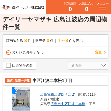
閲覧履歴
お気に入り
メニュー
0
0
デイリーヤマザキ 広島江波店の周辺物
件一覧
3
0
1～3
該当物件数
件
販売数
件
件を表示
変更
絞り込み条件：
なし
販売物件のみ
中区江波二本松1丁目
売買 | 新築一戸建
広島電鉄江波線
「
江波
」駅 徒歩11分
新築 / 3階建
広島県
広島市中区
江波二本松
１丁目