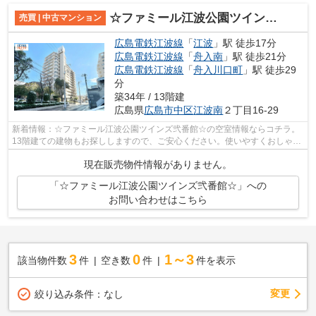
☆ファミール江波公園ツインズ弐番館☆
売買 | 中古マンション
広島電鉄江波線
「
江波
」駅 徒歩17分
広島電鉄江波線
「
舟入南
」駅 徒歩21分
広島電鉄江波線
「
舟入川口町
」駅 徒歩29
分
築34年 / 13階建
広島県
広島市中区
江波南
２丁目16-29
新着情報：☆ファミール江波公園ツインズ弐番館☆の空室情報ならコチラ。
13階建ての建物もお探ししますので、ご安心ください。使いやすくおしゃれ
でニーズの高いシステムキッチン付きの...
現在販売物件情報がありません。
「☆ファミール江波公園ツインズ弐番館☆」への
お問い合わせはこちら
3
0
1～3
該当物件数
件
空き数
件
件を表示
変更
絞り込み条件：
なし