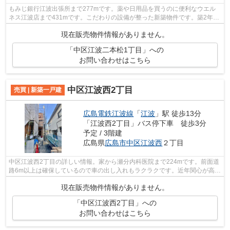
もみじ銀行江波出張所まで277mです。薬や日用品を買うのに便利なウエル
ネス江波店まで431mです。こだわりの設備が整った新築物件です。築2年以
内の築浅物件です。お客様によって希望と...
現在販売物件情報がありません。
「中区江波二本松1丁目」への
お問い合わせはこちら
中区江波西2丁目
売買 | 新築一戸建
広島電鉄江波線
「
江波
」駅 徒歩13分
「江波西2丁目」バス停下車 徒歩3分
予定 / 3階建
広島県
広島市中区
江波西
２丁目
中区江波西2丁目の詳しい情報。家から瀬分内科医院まで224mです。前面道
路6m以上は確保しているので車の出し入れもラクラクです。近年関心が高ま
っているエコを意識した省エネ対策がな...
現在販売物件情報がありません。
「中区江波西2丁目」への
お問い合わせはこちら