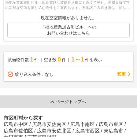
福地産業加古町ビル：広島電鉄江波線舟入町にも近くて便利。通風良好で常
に新鮮な空気を送り込む物件をご案内します。敷地内ごみ置き場は、忙しい
あなたの時間を有効に活用できます。...
現在空室情報がありません。
「福地産業加古町ビル」への
お問い合わせはこちら
1
0
1～1
該当物件数
件
空き数
件
件を表示
変更
絞り込み条件：
なし
ページトップへ
市区町村から探す
広島市中区
/
広島市安佐南区
/
広島市南区
/
広島市東区
/
広島市佐伯区
/
広島市安佐北区
/
広島市西区
/
東広島市
/