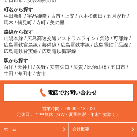
廿日市市
/
安芸郡熊野町
町名から探す
牛田新町
/
宇品御幸
/
古市
/
上安
/
八本松飯田
/
五月が丘
/
馬木
/
鶴見町
/
寺町
/
美の里
路線から探す
山陽本線
/
広島高速交通アストラムライン
/
呉線
/
可部線
/
広島電鉄宮島線
/
芸備線
/
広島電鉄本線
/
広島電鉄宇品線
/
広島電鉄皆実線
/
広島電鉄循環線
駅から探す
向洋
/
天神川
/
矢野
/
安芸矢口
/
矢賀
/
比治山橋
/
五日市
/
牛田
/
海田市
/
古市
電話でお問い合わせ
営業時間：
09:00～18：00
定休日：
年中無休（GW・夏季休暇・年末年始除く）
ホーム
会社概要