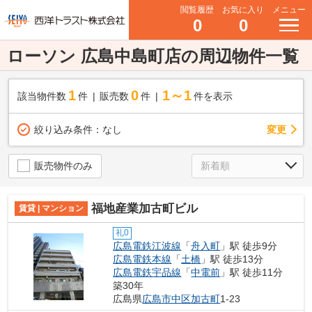
閲覧履歴
お気に入り
メニュー
0
0
ローソン 広島中島町店の周辺物件一覧
1
0
1～1
該当物件数
件
販売数
件
件を表示
変更
絞り込み条件：
なし
販売物件のみ
福地産業加古町ビル
賃貸 | マンション
礼0
広島電鉄江波線
「
舟入町
」駅 徒歩9分
広島電鉄本線
「
土橋
」駅 徒歩13分
広島電鉄宇品線
「
中電前
」駅 徒歩11分
築30年
広島県
広島市中区
加古町
1-23