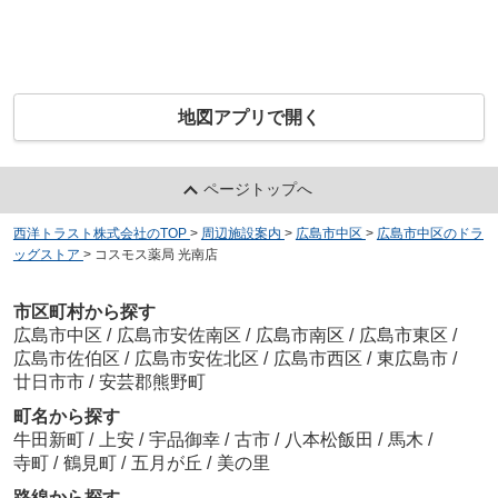
地図アプリで開く
ページトップへ
西洋トラスト株式会社のTOP
>
周辺施設案内
>
広島市中区
>
広島市中区のドラ
ッグストア
>
コスモス薬局 光南店
市区町村から探す
広島市中区
/
広島市安佐南区
/
広島市南区
/
広島市東区
/
広島市佐伯区
/
広島市安佐北区
/
広島市西区
/
東広島市
/
廿日市市
/
安芸郡熊野町
町名から探す
牛田新町
/
上安
/
宇品御幸
/
古市
/
八本松飯田
/
馬木
/
寺町
/
鶴見町
/
五月が丘
/
美の里
路線から探す