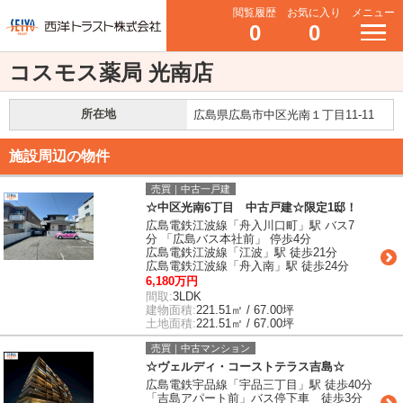
閲覧履歴
お気に入り
メニュー
0
0
コスモス薬局 光南店
所在地
広島県広島市中区光南１丁目11-11
施設周辺の物件
売買｜中古一戸建
☆中区光南6丁目 中古戸建☆限定1邸！
広島電鉄江波線「舟入川口町」駅 バス7
分 「広島バス本社前」 停歩4分
広島電鉄江波線「江波」駅 徒歩21分
広島電鉄江波線「舟入南」駅 徒歩24分
6,180万円
間取:
3LDK
建物面積:
221.51㎡ / 67.00坪
土地面積:
221.51㎡ / 67.00坪
売買｜中古マンション
☆ヴェルディ・コーストテラス吉島☆
広島電鉄宇品線「宇品三丁目」駅 徒歩40分
「吉島アパート前」バス停下車 徒歩3分