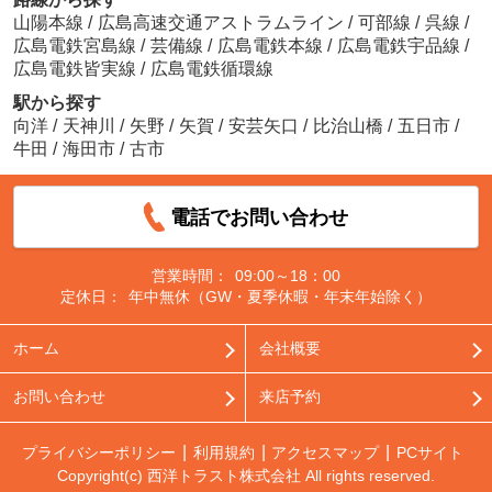
山陽本線
/
広島高速交通アストラムライン
/
可部線
/
呉線
/
広島電鉄宮島線
/
芸備線
/
広島電鉄本線
/
広島電鉄宇品線
/
広島電鉄皆実線
/
広島電鉄循環線
駅から探す
向洋
/
天神川
/
矢野
/
矢賀
/
安芸矢口
/
比治山橋
/
五日市
/
牛田
/
海田市
/
古市
電話でお問い合わせ
営業時間：
09:00～18：00
定休日：
年中無休（GW・夏季休暇・年末年始除く）
ホーム
会社概要
お問い合わせ
来店予約
プライバシーポリシー
利用規約
アクセスマップ
PCサイト
Copyright(c) 西洋トラスト株式会社 All rights reserved.