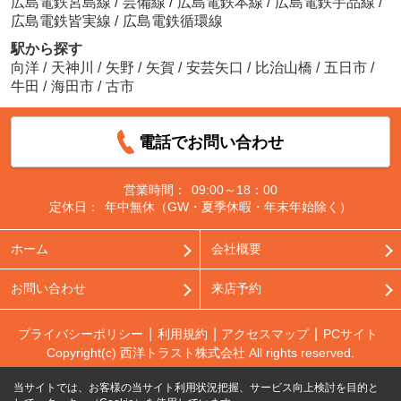
広島電鉄宮島線
/
芸備線
/
広島電鉄本線
/
広島電鉄宇品線
/
広島電鉄皆実線
/
広島電鉄循環線
駅から探す
向洋
/
天神川
/
矢野
/
矢賀
/
安芸矢口
/
比治山橋
/
五日市
/
牛田
/
海田市
/
古市
電話でお問い合わせ
営業時間：
09:00～18：00
定休日：
年中無休（GW・夏季休暇・年末年始除く）
ホーム
会社概要
お問い合わせ
来店予約
プライバシーポリシー
利用規約
アクセスマップ
PCサイト
Copyright(c) 西洋トラスト株式会社 All rights reserved.
当サイトでは、お客様の当サイト利用状況把握、サービス向上検討を目的と