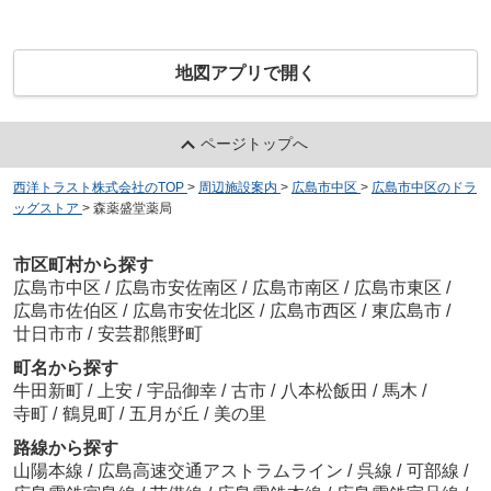
地図アプリで開く
ページトップへ
西洋トラスト株式会社のTOP
>
周辺施設案内
>
広島市中区
>
広島市中区のドラ
ッグストア
>
森薬盛堂薬局
市区町村から探す
広島市中区
/
広島市安佐南区
/
広島市南区
/
広島市東区
/
広島市佐伯区
/
広島市安佐北区
/
広島市西区
/
東広島市
/
廿日市市
/
安芸郡熊野町
町名から探す
牛田新町
/
上安
/
宇品御幸
/
古市
/
八本松飯田
/
馬木
/
寺町
/
鶴見町
/
五月が丘
/
美の里
路線から探す
山陽本線
/
広島高速交通アストラムライン
/
呉線
/
可部線
/