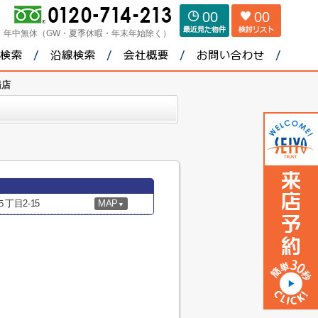
00
00
：
年中無休（GW・夏季休暇・年末年始除く）
橋店
丁目2-15
MAP
▼