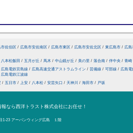
島市佐伯区
/
広島市安佐南区
/
広島市東区
/
広島市安佐北区
/
東広島市
/
広島
八本松飯田
/
五月が丘
/
馬木
/
中山鏡が丘
/
美の里
/
落合南
/
伴中央
/
青崎
広島電鉄宮島線
/
広島高速交通アストラムライン
/
芸備線
/
可部線
/
広島電
広島電鉄江波線
賀
/
五日市
/
上安
/
八本松
/
安芸矢口
/
天神川
/
海田市
/
戸坂
情報なら西洋トラスト株式会社にお任せ！
目1-23 アーバンウィング広島 １階