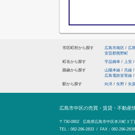
市区町村から探す
広島市南区
/
広
安芸郡熊野町
町名から探す
宇品御幸
/
上安
/
路線から探す
山陽本線
/
呉線
/
広島電鉄皆実線
/
駅から探す
向洋
/
矢野
/
矢
広島市中区の売買・賃貸・不動産
〒730-0802 広島県広島市中区本川町３丁
TEL：082-296-2833 / FAX：082-296-2838