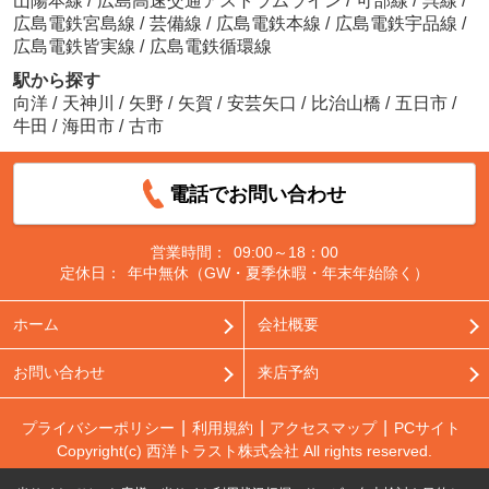
山陽本線
/
広島高速交通アストラムライン
/
可部線
/
呉線
/
広島電鉄宮島線
/
芸備線
/
広島電鉄本線
/
広島電鉄宇品線
/
広島電鉄皆実線
/
広島電鉄循環線
駅から探す
向洋
/
天神川
/
矢野
/
矢賀
/
安芸矢口
/
比治山橋
/
五日市
/
牛田
/
海田市
/
古市
電話でお問い合わせ
営業時間：
09:00～18：00
定休日：
年中無休（GW・夏季休暇・年末年始除く）
ホーム
会社概要
お問い合わせ
来店予約
プライバシーポリシー
利用規約
アクセスマップ
PCサイト
Copyright(c) 西洋トラスト株式会社 All rights reserved.