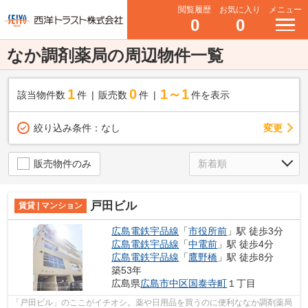
閲覧履歴
お気に入り
メニュー
0
0
なか調剤薬局の周辺物件一覧
1
0
1～1
該当物件数
件
販売数
件
件を表示
変更
絞り込み条件：
なし
販売物件のみ
戸田ビル
賃貸 | マンション
広島電鉄宇品線
「
市役所前
」駅 徒歩3分
広島電鉄宇品線
「
中電前
」駅 徒歩4分
広島電鉄宇品線
「
鷹野橋
」駅 徒歩8分
築53年
広島県
広島市中区
国泰寺町
１丁目
「戸田ビル」のここがイチオシ。薬や日用品を買うのに便利ななか調剤薬局