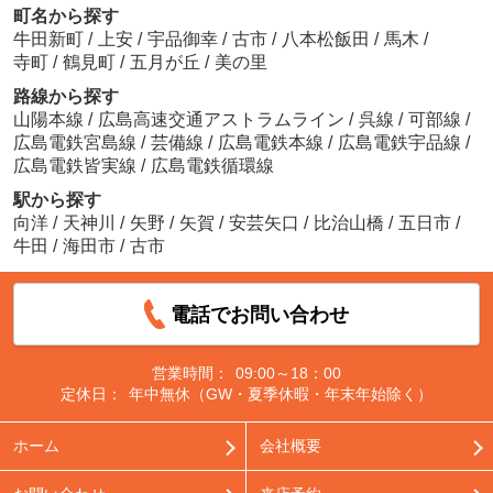
町名から探す
牛田新町
/
上安
/
宇品御幸
/
古市
/
八本松飯田
/
馬木
/
寺町
/
鶴見町
/
五月が丘
/
美の里
路線から探す
山陽本線
/
広島高速交通アストラムライン
/
呉線
/
可部線
/
広島電鉄宮島線
/
芸備線
/
広島電鉄本線
/
広島電鉄宇品線
/
広島電鉄皆実線
/
広島電鉄循環線
駅から探す
向洋
/
天神川
/
矢野
/
矢賀
/
安芸矢口
/
比治山橋
/
五日市
/
牛田
/
海田市
/
古市
電話でお問い合わせ
営業時間：
09:00～18：00
定休日：
年中無休（GW・夏季休暇・年末年始除く）
ホーム
会社概要