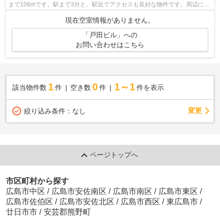
まで106mです。駅まで3分と、駅近でアクセスも良好な物件です。周辺に駅
が二つあり、交通の利便性が高いです。...
現在空室情報がありません。
「戸田ビル」への
お問い合わせはこちら
1
0
1～1
該当物件数
件
空き数
件
件を表示
変更
絞り込み条件：
なし
ページトップへ
市区町村から探す
広島市中区
/
広島市安佐南区
/
広島市南区
/
広島市東区
/
広島市佐伯区
/
広島市安佐北区
/
広島市西区
/
東広島市
/
廿日市市
/
安芸郡熊野町