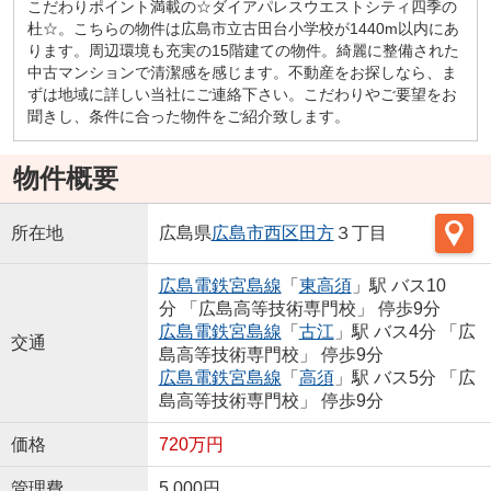
こだわりポイント満載の☆ダイアパレスウエストシティ四季の
杜☆。こちらの物件は広島市立古田台小学校が1440m以内にあ
ります。周辺環境も充実の15階建ての物件。綺麗に整備された
中古マンションで清潔感を感じます。不動産をお探しなら、ま
ずは地域に詳しい当社にご連絡下さい。こだわりやご要望をお
聞きし、条件に合った物件をご紹介致します。
物件概要
所在地
広島県
広島市西区
田方
３丁目
広島電鉄宮島線
「
東高須
」駅 バス10
分 「広島高等技術専門校」 停歩9分
広島電鉄宮島線
「
古江
」駅 バス4分 「広
交通
島高等技術専門校」 停歩9分
広島電鉄宮島線
「
高須
」駅 バス5分 「広
島高等技術専門校」 停歩9分
価格
720万円
管理費
5,000円