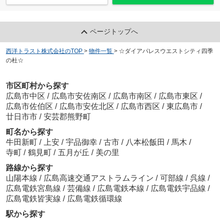
ページトップへ
西洋トラスト株式会社のTOP
>
物件一覧
>
☆ダイアパレスウエストシティ四季
の杜☆
市区町村から探す
広島市中区
/
広島市安佐南区
/
広島市南区
/
広島市東区
/
広島市佐伯区
/
広島市安佐北区
/
広島市西区
/
東広島市
/
廿日市市
/
安芸郡熊野町
町名から探す
牛田新町
/
上安
/
宇品御幸
/
古市
/
八本松飯田
/
馬木
/
寺町
/
鶴見町
/
五月が丘
/
美の里
路線から探す
山陽本線
/
広島高速交通アストラムライン
/
可部線
/
呉線
/
広島電鉄宮島線
/
芸備線
/
広島電鉄本線
/
広島電鉄宇品線
/
広島電鉄皆実線
/
広島電鉄循環線
駅から探す