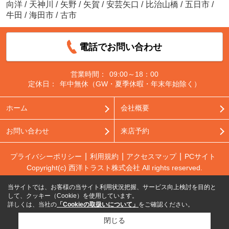
向洋
/
天神川
/
矢野
/
矢賀
/
安芸矢口
/
比治山橋
/
五日市
/
牛田
/
海田市
/
古市
電話でお問い合わせ
営業時間：
09:00～18：00
定休日：
年中無休（GW・夏季休暇・年末年始除く）
ホーム
会社概要
お問い合わせ
来店予約
プライバシーポリシー
利用規約
アクセスマップ
PCサイト
Copyright(c) 西洋トラスト株式会社 All rights reserved.
当サイトでは、お客様の当サイト利用状況把握、サービス向上検討を目的と
して、クッキー（Cookie）を使用しています。
詳しくは、当社の
「Cookieの取扱いについて」
をご確認ください。
閉じる