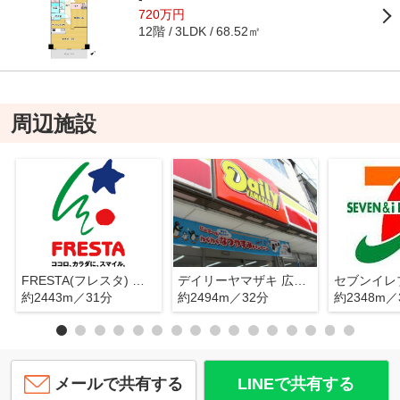
720万円
12階
68.52㎡
3LDK
周辺施設
FRESTA(フレスタ) 美鈴が丘店
デイリーヤマザキ 広島美鈴が丘店
約2443m／31分
約2494m／32分
約2348m／
メールで共有する
LINEで共有する