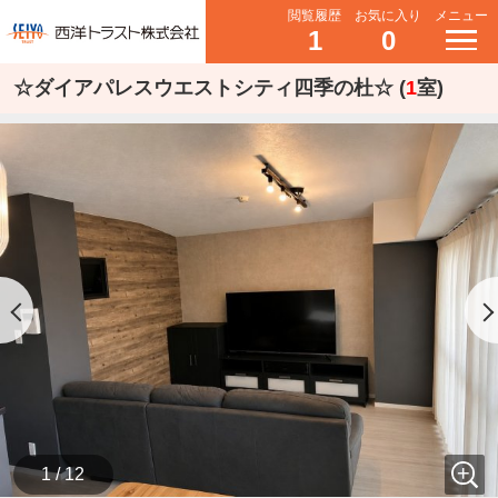
閲覧履歴
お気に入り
メニュー
1
0
☆ダイアパレスウエストシティ四季の杜☆ (
1
室)
1 / 12