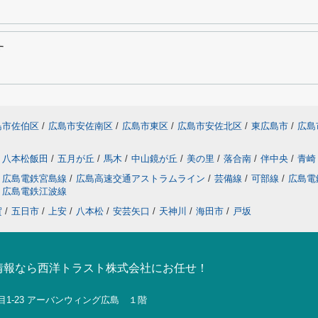
す
島市佐伯区
/
広島市安佐南区
/
広島市東区
/
広島市安佐北区
/
東広島市
/
広島
八本松飯田
/
五月が丘
/
馬木
/
中山鏡が丘
/
美の里
/
落合南
/
伴中央
/
青崎
広島電鉄宮島線
/
広島高速交通アストラムライン
/
芸備線
/
可部線
/
広島電
広島電鉄江波線
賀
/
五日市
/
上安
/
八本松
/
安芸矢口
/
天神川
/
海田市
/
戸坂
情報なら西洋トラスト株式会社にお任せ！
目1-23 アーバンウィング広島 １階