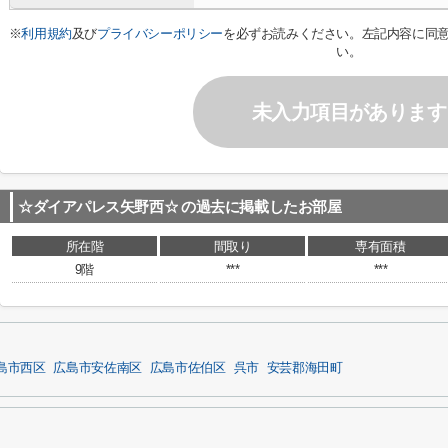
※
利用規約
及び
プライバシーポリシー
を必ずお読みください。左記内容に同
い。
未入力項目があります
☆ダイアパレス矢野西☆
の過去に掲載したお部屋
所在階
間取り
専有面積
9階
***
***
島市西区
広島市安佐南区
広島市佐伯区
呉市
安芸郡海田町