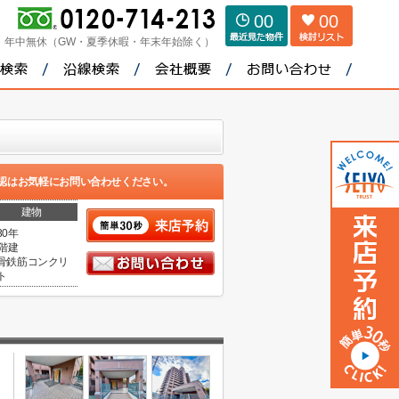
00
00
：
年中無休（GW・夏季休暇・年末年始除く）
認はお気軽にお問い合わせください。
建物
30年
4階建
骨鉄筋コンクリ
ト