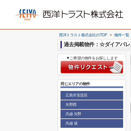
西洋トラスト株式会社のTOP
>
物件一覧
過去掲載物件：☆ダイアパレ
▼ご希望の物件をお探しします
同じエリアの物件
広島市安芸区
矢野西
呉線 矢野
呉線 坂