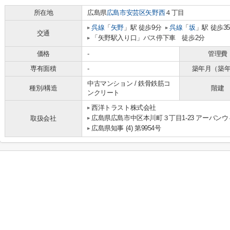
所在地
広島県
広島市安芸区
矢野西
４丁目
呉線
「
矢野
」駅 徒歩9分
呉線
「
坂
」駅 徒歩3
交通
「矢野駅入り口」バス停下車 徒歩2分
価格
-
管理費
専有面積
-
築年月（築
中古マンション / 鉄骨鉄筋コ
種別/構造
階建
ンクリート
西洋トラスト株式会社
広島県広島市中区本川町３丁目1-23 アーバン
取扱会社
広島県知事 (4) 第9954号