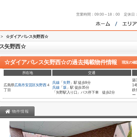
営業時間：
09:00～18：00
定休日
>
☆ダイアパレス矢野西☆
ス矢野西☆
☆ダイアパレス矢野西☆
の過去掲載物件情報
現況の確
所在地
交通
築
呉線
「
矢野
」駅 徒歩9分
広島県
広島市安芸区
矢野西
４
1
呉線
「
坂
」駅 徒歩35分
丁目
鉄
「矢野駅入り口」バス停下車 徒歩2分
ー
物件情報