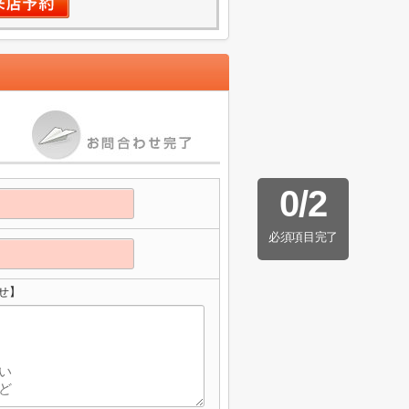
0
/
2
必須項目完了
せ】