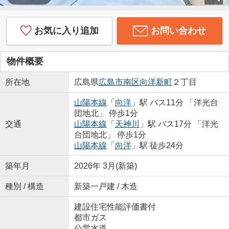
お気に入り追加
お問い合わせ
物件概要
所在地
広島県
広島市南区
向洋新町
２丁目
山陽本線
「
向洋
」駅 バス11分 「洋光台
団地北」 停歩1分
交通
山陽本線
「
天神川
」駅 バス17分 「洋光
台団地北」 停歩1分
山陽本線
「
向洋
」駅 徒歩24分
築年月
2026年 3月(新築)
種別 / 構造
新築一戸建 / 木造
建設住宅性能評価書付
都市ガス
公営水道