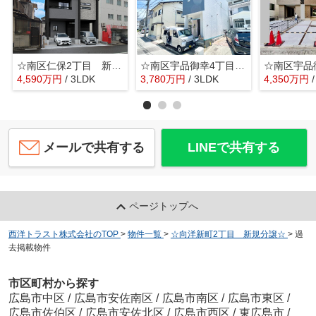
☆南区仁保2丁目 新規分譲☆
☆南区宇品御幸4丁目 新築分譲☆
4,590
万
円
/ 3LDK
3,780
万
円
/ 3LDK
4,350
万
円
メールで共有する
LINEで共有する
ページトップへ
西洋トラスト株式会社のTOP
>
物件一覧
>
☆向洋新町2丁目 新規分譲☆
>
過
去掲載物件
市区町村から探す
広島市中区
/
広島市安佐南区
/
広島市南区
/
広島市東区
/
広島市佐伯区
/
広島市安佐北区
/
広島市西区
/
東広島市
/