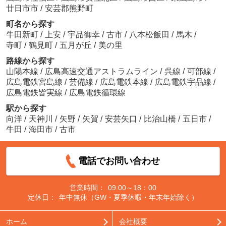
廿日市市
/
安芸郡熊野町
町名から探す
牛田新町
/
上安
/
宇品御幸
/
古市
/
八本松飯田
/
馬木
/
寺町
/
鶴見町
/
五月が丘
/
美の里
路線から探す
山陽本線
/
広島高速交通アストラムライン
/
呉線
/
可部線
/
広島電鉄宮島線
/
芸備線
/
広島電鉄本線
/
広島電鉄宇品線
/
広島電鉄皆実線
/
広島電鉄循環線
駅から探す
向洋
/
天神川
/
矢野
/
矢賀
/
安芸矢口
/
比治山橋
/
五日市
/
牛田
/
海田市
/
古市
電話でお問い合わせ
営業時間：
09:00～18：00
定休日：
年中無休（GW・夏季休暇・年末年始除く）
ホーム
会社概要