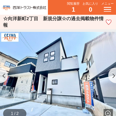
閲覧履歴
お気に入り
メニュー
1
0
☆向洋新町2丁目 新規分譲☆の過去掲載物件情
報
1 / 2