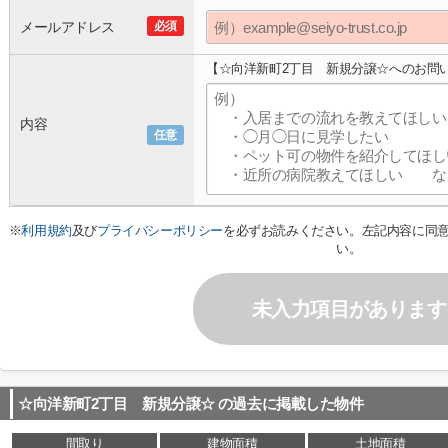
メールアドレス
必須
【☆向洋新町2丁目 新規分譲☆へのお問
内容
任意
※
利用規約
及び
プライバシーポリシー
を必ずお読みください。左記内容に同
い。
未入力項目があります
☆向洋新町2丁目 新規分譲☆
の過去に掲載した物件
間取り
建物面積
土地面積