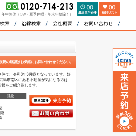
00
00
：
年中無休（GW・夏季休暇・年末年始除く）
現況の確認はお気軽にお問い合わせください。
件で、令和8年3月築となっています。好
広島市南区にある不動産が気になる方は、
情報をご紹介致します。
建物
築
階建
造