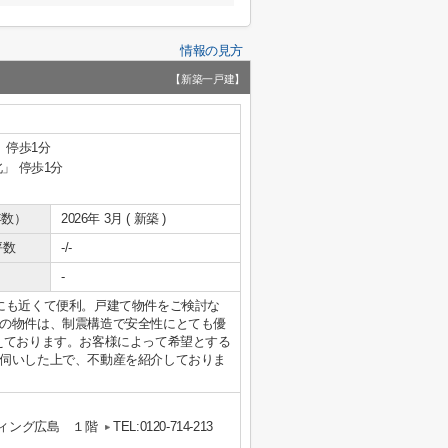
情報の見方
【新築一戸建】
 停歩1分
」 停歩1分
年数）
2026年 3月 ( 新築 )
坪数
-/-
-
にも近くて便利。戸建て物件をご検討な
の物件は、制震構造で安全性にとても優
えております。お客様によって希望とする
伺いした上で、不動産を紹介しておりま
ウィング広島 １階
TEL:0120-714-213