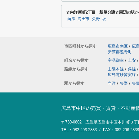
☆向洋新町2丁目 新規分譲☆周辺の駅か
向洋
海田市
矢野
坂
市区町村から探す
広島市南区
/
広
安芸郡熊野町
町名から探す
宇品御幸
/
上安
/
路線から探す
山陽本線
/
呉線
/
広島電鉄皆実線
/
駅から探す
向洋
/
矢野
/
矢
広島市中区の売買・賃貸・不動産
〒730-0802 広島県広島市中区本川町３丁
TEL：082-296-2833 / FAX：082-296-2838