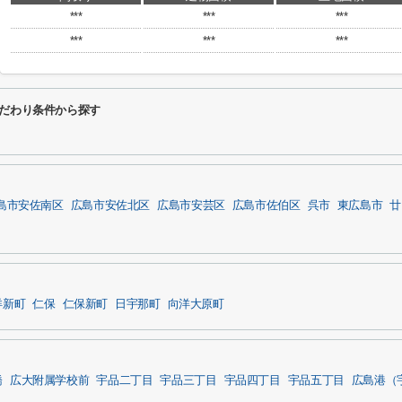
***
***
***
***
***
***
こだわり条件から探す
島市安佐南区
広島市安佐北区
広島市安芸区
広島市佐伯区
呉市
東広島市
廿
洋新町
仁保
仁保新町
日宇那町
向洋大原町
橋
広大附属学校前
宇品二丁目
宇品三丁目
宇品四丁目
宇品五丁目
広島港（