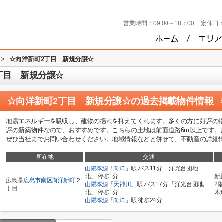
営業時間：
09:00～18：00
定休日
>
☆向洋新町2丁目 新規分譲☆
丁目 新規分譲☆
☆向洋新町2丁目 新規分譲☆
の過去掲載物件情報
地震エネルギーを吸収し、建物の揺れを抑えてくれます。多くの方に好評の物
評の新築物件なので、おすすめです。こちらの土地は前面道路6m以上です。
ぜひ当社までお問い合わせください。地域情報などと併せて、不動産の詳細
所在地
交通
山陽本線
「
向洋
」駅 バス11分 「洋光台団地
北」 停歩1分
新
広島県
広島市南区
向洋新町
２
山陽本線
「
天神川
」駅 バス17分 「洋光台団地
2
丁目
北」 停歩1分
木
山陽本線
「
向洋
」駅 徒歩24分