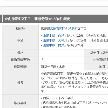
☆向洋新町2丁目 新規分譲☆
の物件概要
所在地
広島県
広島市南区
向洋新町
２丁目
山陽本線
「
向洋
」駅 バス11分 「洋光台団地北」
山陽本線
「
天神川
」駅 バス17分 「洋光台団地北
交通
山陽本線
「
向洋
」駅 徒歩24分
価格
-
築年月（築
建物面積/坪数
-/-
土地面積/
種別/構造
新築一戸建 / 木造
地目
☆向洋新町2丁目 新規分譲☆：山陽本線向洋駅
ら、コチラの新築の物件をご覧ください。こちら
備考
れています。安心の前面道路6m以上の条件を備
条件は異なります。当社スタッフは希望条件をお
す。
西洋トラスト株式会社
広島県広島市中区本川町３丁目1-23 アーバン
取扱会社
広島県知事 (4) 第9954号