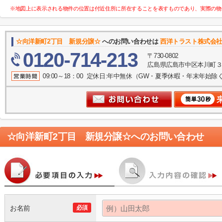
※地図上に表示される物件の位置は付近住所に所在することを表すものであり、実際の物
☆向洋新町2丁目 新規分譲☆
へのお問い合わせは
西洋トラスト株式会
0120-714-213
〒730-0802
広島県広島市中区本川町３丁
09:00～18：00 定休日:年中無休（GW・夏季休暇・年末年始除
☆向洋新町2丁目 新規分譲☆
へのお問い合わせ
お名前
必須