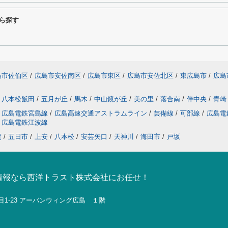
ら探す
島市佐伯区
/
広島市安佐南区
/
広島市東区
/
広島市安佐北区
/
東広島市
/
広島
八本松飯田
/
五月が丘
/
馬木
/
中山鏡が丘
/
美の里
/
落合南
/
伴中央
/
青崎
広島電鉄宮島線
/
広島高速交通アストラムライン
/
芸備線
/
可部線
/
広島電
広島電鉄江波線
賀
/
五日市
/
上安
/
八本松
/
安芸矢口
/
天神川
/
海田市
/
戸坂
情報なら西洋トラスト株式会社にお任せ！
目1-23 アーバンウィング広島 １階