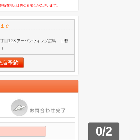
件所在地とは異なる場合がございます。
社まで
目1-23 アーバンウィング広島 １階
く）
0
/
2