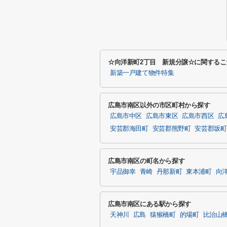
☆向洋新町2丁目 新規分譲☆に関する
新築一戸建て物件特集
広島市南区以外の市区町村から探す
広島市中区
広島市東区
広島市西区
広
安芸郡海田町
安芸郡熊野町
安芸郡坂町
広島市南区の町名から探す
宇品御幸
青崎
丹那新町
東本浦町
向
広島市南区にある駅から探す
天神川
広島
猿猴橋町
的場町
比治山