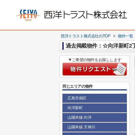
西洋トラスト株式会社のTOP
>
物件一覧
過去掲載物件：☆向洋新町2
▼ご希望の物件をお探しします
同じエリアの物件
広島市南区
向洋新町
山陽本線 向洋
山陽本線 天神川