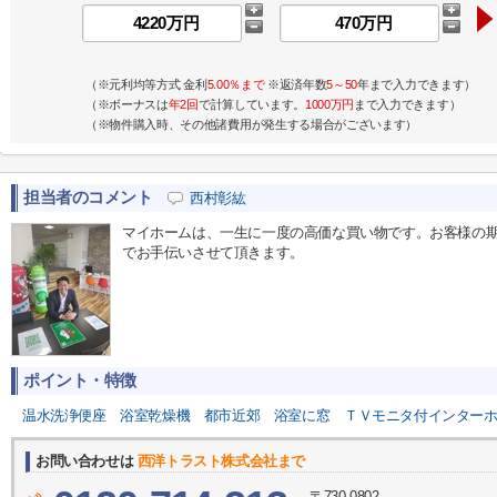
（※元利均等方式 金利
5.00％まで
※返済年数
5～50
年まで入力できます）
（※ボーナスは
年2回
で計算しています。
1000万円
まで入力できます）
（※物件購入時、その他諸費用が発生する場合がございます）
担当者のコメント
西村彰紘
マイホームは、一生に一度の高価な買い物です。お客様の
でお手伝いさせて頂きます。
ポイント・特徴
温水洗浄便座
浴室乾燥機
都市近郊
浴室に窓
ＴＶモニタ付インター
お問い合わせは
西洋トラスト株式会社まで
〒730-0802