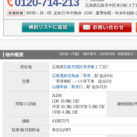
0120-714-213
広島県広島市中区本川町３丁目
09:00～18：00 定休日:年中無休（GW・夏季休暇・年末年始除
【新築一戸建】
物件番号：102882306
情報更新日：2
物件概要
所在地
広島県
広島市西区
草津東
１丁目7-
広島電鉄宮島線
「
草津
」駅 徒歩6分
交通
「草津東町」バス停下車 徒歩2分
山陽本線
「
新井口
」駅 徒歩21分
3LDK/
LDK 16.8帖 1室
/
間取り/詳細
建物面積(坪
洋室 10.2帖 1室
/
洋室 5.2帖 1室
/
洋室 4.2帖 1室
価格
4,690万円
駐車場/月額料金
有(2台)/0円