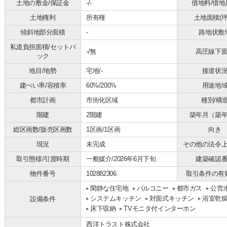
土地の敷金/保証金
-/-
借地料/借地
土地権利
所有権
土地面積(坪
傾斜地部分面積
-
路地状敷
私道負担面積/セットバ
-/無
高圧線下
ック
地目/地勢
宅地/-
接道状
建ぺい率/容積率
60%/200%
用途地
都市計画
市街化区域
種別/構
階建
2階建
築年月（築
総区画数/販売区画数
1区画/1区画
向き
現況
未完成
その他の法令
取引態様/引渡時期
一般媒介/2026年6月下旬
建築確認
物件番号
102882306
取引条件の有
閑静な住宅地
バルコニー
都市ガス
公営
システムキッチン
対面式キッチン
浴室乾
設備条件
床下収納
TVモニタ付インターホン
西洋トラスト株式会社