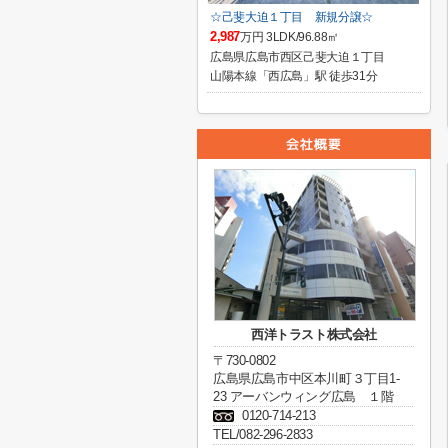
☆己斐大迫１丁目 新規分譲☆
2,987
万円 3LDK/96.88㎡
広島県広島市西区己斐大迫１丁目
山陽本線「西広島」駅 徒歩31分
西洋トラスト株式会社
〒730-0802
広島県広島市中区本川町３丁目1-
23 アーバンウィング広島 １階
0120-714-213
TEL/082-296-2833