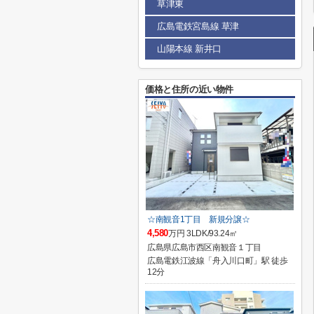
草津東
広島電鉄宮島線 草津
山陽本線 新井口
価格と住所の近い物件
☆南観音1丁目 新規分譲☆
4,580
万円 3LDK/93.24㎡
広島県広島市西区南観音１丁目
広島電鉄江波線「舟入川口町」駅 徒歩
12分