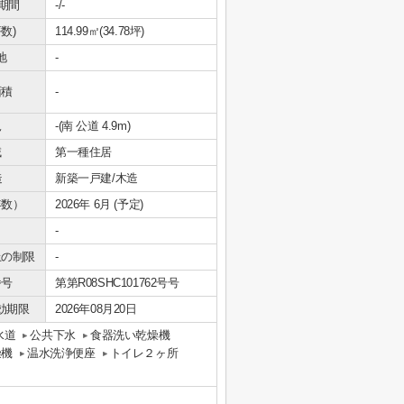
期間
-/-
数)
114.99㎡(34.78坪)
地
-
面積
-
況
-(南 公道 4.9m)
域
第一種住居
造
新築一戸建/木造
年数）
2026年 6月 (予定)
-
上の制限
-
番号
第第R08SHC101762号号
効期限
2026年08月20日
水道
公共下水
食器洗い乾燥機
燥機
温水洗浄便座
トイレ２ヶ所