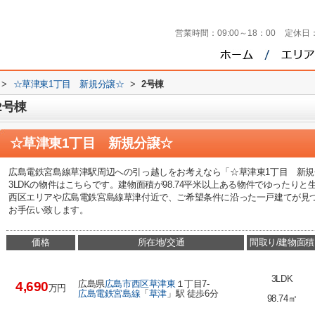
営業時間：
09:00～18：00
定休日
>
☆草津東1丁目 新規分譲☆
>
2号棟
2号棟
☆草津東1丁目 新規分譲☆
広島電鉄宮島線草津駅周辺への引っ越しをお考えなら「☆草津東1丁目 新
3LDKの物件はこちらです。建物面積が98.74平米以上ある物件でゆったり
西区エリアや広島電鉄宮島線草津付近で、ご希望条件に沿った一戸建てが見
お手伝い致します。
価格
所在地/交通
間取り/建物面積
3LDK
広島県
広島市西区
草津東
１丁目7-
4,690
万円
広島電鉄宮島線
「
草津
」駅 徒歩6分
98.74㎡