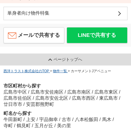
単身者向け物件特集
メールで共有する
LINEで共有する
ページトップへ
西洋トラスト株式会社のTOP
>
物件一覧
>
カーサメントJアベニュー
市区町村から探す
広島市中区
/
広島市安佐南区
/
広島市南区
/
広島市東区
/
広島市佐伯区
/
広島市安佐北区
/
広島市西区
/
東広島市
/
廿日市市
/
安芸郡熊野町
町名から探す
牛田新町
/
上安
/
宇品御幸
/
古市
/
八本松飯田
/
馬木
/
寺町
/
鶴見町
/
五月が丘
/
美の里