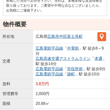
密着した当社へお任せ下さい。当社は、多種多様な賃貸情報を
取り扱っております。ご要望や不明な点などございましたら、
お気軽にご連絡下さい。
物件概要
所在地
広島県
広島市中区
富士見町
広島電鉄宇品線
「
中電前
」駅 徒歩8～9
分
広島高速交通アストラムライン
「
本通
」
交通
駅 徒歩14分
広島電鉄宇品線
「
市役所前
」駅 徒歩9分
広島電鉄宇品線
「
袋町
」駅 徒歩10分
賃料
3.8万円
管理費等
2,000円
面積
20.88㎡