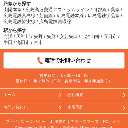
路線から探す
山陽本線
/
広島高速交通アストラムライン
/
可部線
/
呉線
/
広島電鉄宮島線
/
芸備線
/
広島電鉄本線
/
広島電鉄宇品線
/
広島電鉄皆実線
/
広島電鉄循環線
駅から探す
向洋
/
天神川
/
矢野
/
矢賀
/
安芸矢口
/
比治山橋
/
五日市
/
牛田
/
海田市
/
古市
電話でお問い合わせ
営業時間：
09:00～18：00
定休日：
年中無休（GW・夏季休暇・年末年始除く）
ホーム
会社概要
お問い合わせ
来店予約
プライバシーポリシー
利用規約
アクセスマップ
PCサイト
Copyright(c) 西洋トラスト株式会社 All rights reserved.