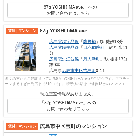
「87g YOSHIJIMA ave.」への
お問い合わせはこちら
87g YOSHIJiMA ave
賃貸 | マンション
広島電鉄宇品線
「
鷹野橋
」駅 徒歩13分
広島電鉄宇品線
「
日赤病院前
」駅 徒歩11
分
広島電鉄江波線
「
舟入幸町
」駅 徒歩13分
築9年
広島県
広島市中区
吉島町
9-11
多くの方からご好評頂いている87g YOSHIJiMA aveのご紹介です。ママチェ
ーンまるすぎ吉島店まで219mです。最寄りの駅まで徒歩13分のマンション
です。初期費用のカード決済ができます。...
現在空室情報がありません。
「87g YOSHIJiMA ave」への
お問い合わせはこちら
広島市中区宝町のマンション
賃貸 | マンション