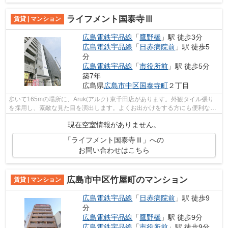
ライフメント国泰寺Ⅲ
賃貸 | マンション
広島電鉄宇品線
「
鷹野橋
」駅 徒歩3分
広島電鉄宇品線
「
日赤病院前
」駅 徒歩5
分
広島電鉄宇品線
「
市役所前
」駅 徒歩5分
築7年
広島県
広島市中区
国泰寺町
２丁目
歩いて165mの場所に、Aruk(アルク) 東千田店があります。外観タイル張り
を採用し、素敵な見た目を演出します。よくお出かけをする方にも便利な、
2駅利用可能なマンションです。クレジ...
現在空室情報がありません。
「ライフメント国泰寺Ⅲ」への
お問い合わせはこちら
広島市中区竹屋町のマンション
賃貸 | マンション
広島電鉄宇品線
「
日赤病院前
」駅 徒歩9
分
広島電鉄宇品線
「
鷹野橋
」駅 徒歩9分
広島電鉄宇品線
「
市役所前
」駅 徒歩9分