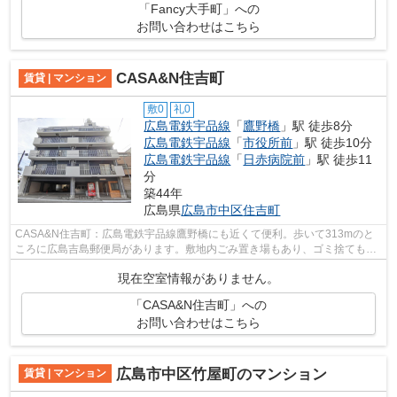
「Fancy大手町」への
お問い合わせはこちら
CASA&N住吉町
賃貸 | マンション
敷0
礼0
広島電鉄宇品線
「
鷹野橋
」駅 徒歩8分
広島電鉄宇品線
「
市役所前
」駅 徒歩10分
広島電鉄宇品線
「
日赤病院前
」駅 徒歩11
分
築44年
広島県
広島市中区
住吉町
CASA&N住吉町：広島電鉄宇品線鷹野橋にも近くて便利。歩いて313mのと
ころに広島吉島郵便局があります。敷地内ごみ置き場もあり、ゴミ捨ても
楽々。こちらの物件では初期費用をカー...
現在空室情報がありません。
「CASA&N住吉町」への
お問い合わせはこちら
広島市中区竹屋町のマンション
賃貸 | マンション