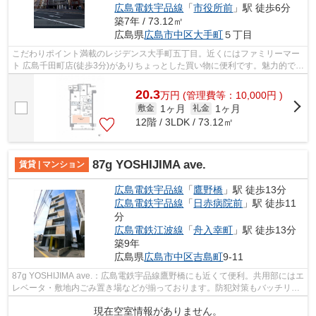
広島電鉄宇品線
「
市役所前
」駅 徒歩6分
築7年 / 73.12㎡
広島県
広島市中区
大手町
５丁目
こだわりポイント満載のレジデンス大手町五丁目。近くにはファミリーマー
ト 広島千田町店(徒歩3分)がありちょっとした買い物に便利です。魅力的で眺
望良好な場所です。築7年の物件。で...
20.3
万
円
(管理費等：10,000円 )
1ヶ月
1ヶ月
敷金
礼金
12階 / 3LDK / 73.12㎡
87g YOSHIJIMA ave.
賃貸 | マンション
広島電鉄宇品線
「
鷹野橋
」駅 徒歩13分
広島電鉄宇品線
「
日赤病院前
」駅 徒歩11
分
広島電鉄江波線
「
舟入幸町
」駅 徒歩13分
築9年
広島県
広島市中区
吉島町
9-11
87g YOSHIJIMA ave.：広島電鉄宇品線鷹野橋にも近くて便利。共用部にはエ
レベータ・敷地内ごみ置き場などが揃っております。防犯対策もバッチリな
マンションタイプの物件です。ウォー...
現在空室情報がありません。