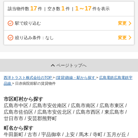
17
1
1～17
該当物件数
件
空き数
件
件を表示
駅で絞り込む
変更
変更
絞り込み条件：
なし
ページトップへ
西洋トラスト株式会社のTOP
>
(賃貸)路線・駅から探す
>
広島電鉄広島電鉄宇
品線
>
日赤病院前駅の賃貸物件
市区町村から探す
広島市中区
/
広島市安佐南区
/
広島市南区
/
広島市東区
/
広島市佐伯区
/
広島市安佐北区
/
広島市西区
/
東広島市
/
廿日市市
/
安芸郡熊野町
町名から探す
牛田新町
/
古市
/
宇品御幸
/
上安
/
馬木
/
寺町
/
五月が丘
/