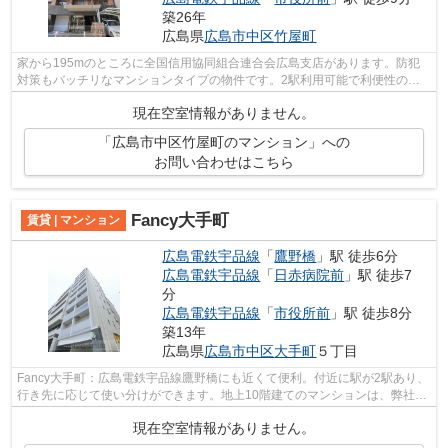
築26年
広島県
広島市中区
竹屋町
家から195mのところに全国信用協同組合連合会広島支店があります。防犯
対策もバッチリなマンションタイプの物件です。2駅利用可能で利便性の高
い物件です。こちらの物件では初期費用を...
現在空室情報がありません。
「広島市中区竹屋町のマンション」への
お問い合わせはこちら
Fancy大手町
賃貸 | マンション
広島電鉄宇品線
「
鷹野橋
」駅 徒歩6分
広島電鉄宇品線
「
日赤病院前
」駅 徒歩7
分
広島電鉄宇品線
「
市役所前
」駅 徒歩8分
築13年
広島県
広島市中区
大手町
５丁目
Fancy大手町：広島電鉄宇品線鷹野橋にも近くて便利。付近に駅が2駅あり、
行き先に応じて使い分けができます。地上10階建てのマンションは、弊社イ
チオシの物件です。場所が平坦なのは...
現在空室情報がありません。