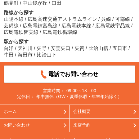
鶴見町
/
中山鏡が丘
/
口田
路線から探す
山陽本線
/
広島高速交通アストラムライン
/
呉線
/
可部線
/
芸備線
/
広島電鉄宮島線
/
広島電鉄本線
/
広島電鉄宇品線
/
広島電鉄皆実線
/
広島電鉄循環線
駅から探す
向洋
/
天神川
/
矢野
/
安芸矢口
/
矢賀
/
比治山橋
/
五日市
/
牛田
/
海田市
/
比治山下
電話でお問い合わせ
営業時間：
09:00～18：00
定休日：
年中無休（GW・夏季休暇・年末年始除く）
ホーム
会社概要
お問い合わせ
来店予約