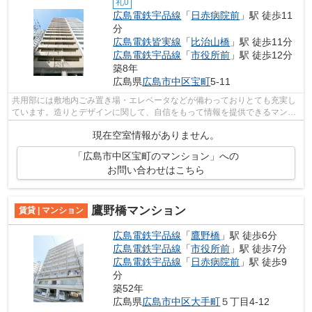
礼0
広島電鉄宇品線
「
日赤病院前
」駅 徒歩11
分
広島電鉄皆実線
「
比治山橋
」駅 徒歩11分
広島電鉄宇品線
「
市役所前
」駅 徒歩12分
築8年
広島県
広島市中区
宝町
5-11
共用部には敷地内ごみ置き場・エレベータなどが備わっておりとても充実し
ています。造りとデザインに関して、自信をもって情報を提供できるマンシ
ョンです。通風良好で陽の当たる気持...
現在空室情報がありません。
「広島市中区宝町のマンション」への
お問い合わせはこちら
鷹野橋マンション
賃貸 | マンション
広島電鉄宇品線
「
鷹野橋
」駅 徒歩6分
広島電鉄宇品線
「
市役所前
」駅 徒歩7分
広島電鉄宇品線
「
日赤病院前
」駅 徒歩9
分
築52年
広島県
広島市中区
大手町
５丁目4-12