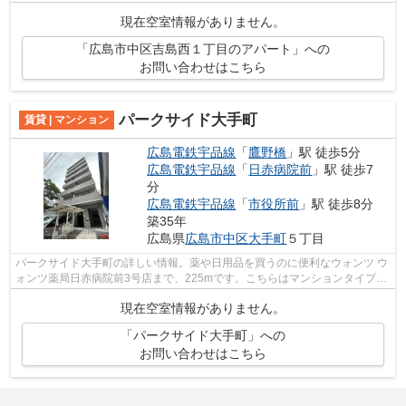
です。物件から駅までは平坦な道なので...
現在空室情報がありません。
「広島市中区吉島西１丁目のアパート」への
お問い合わせはこちら
パークサイド大手町
賃貸 | マンション
広島電鉄宇品線
「
鷹野橋
」駅 徒歩5分
広島電鉄宇品線
「
日赤病院前
」駅 徒歩7
分
広島電鉄宇品線
「
市役所前
」駅 徒歩8分
築35年
広島県
広島市中区
大手町
５丁目
パークサイド大手町の詳しい情報。薬や日用品を買うのに便利なウォンツ ウ
ォンツ薬局日赤病院前3号店まで、225mです。こちらはマンションタイプに
なります。素敵な外観タイル張り仕上...
現在空室情報がありません。
「パークサイド大手町」への
お問い合わせはこちら