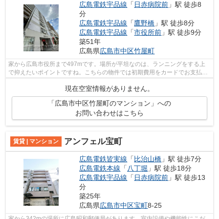
広島電鉄宇品線
「
日赤病院前
」駅 徒歩8
分
広島電鉄宇品線
「
鷹野橋
」駅 徒歩8分
広島電鉄宇品線
「
市役所前
」駅 徒歩9分
築51年
広島県
広島市中区
竹屋町
家から広島市役所まで497mです。場所が平坦なのは、ランニングをする上
で抑えたいポイントですね。こちらの物件では初期費用をカードでお支払い
いただけます。造りとデザインに関して...
現在空室情報がありません。
「広島市中区竹屋町のマンション」への
お問い合わせはこちら
アンフェル宝町
賃貸 | マンション
広島電鉄皆実線
「
比治山橋
」駅 徒歩7分
広島電鉄本線
「
八丁堀
」駅 徒歩18分
広島電鉄宇品線
「
日赤病院前
」駅 徒歩13
分
築25年
広島県
広島市中区
宝町
8-25
家から342mの場所に広島昭和郵便局があります。室内設備や機能性にこだ