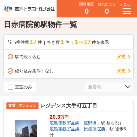
閲覧履歴
お気に入り
メニュー
0
0
日赤病院前駅物件一覧
17
1
1～17
該当物件数
件
空き数
件
件を表示
駅で絞り込む
変更
変更
絞り込み条件：
なし
空室のみ
レジデンス大手町五丁目
賃貸 | マンション
20.3
万円
広島電鉄宇品線
「
鷹野橋
」駅 徒歩3分
広島電鉄宇品線
「
日赤病院前
」駅 徒歩6
分