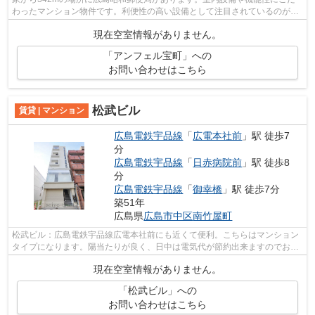
わったマンション物件です。利便性の高い設備として注目されているのが敷
地内ごみ置き場です。ポイントやマイル...
現在空室情報がありません。
「アンフェル宝町」への
お問い合わせはこちら
松武ビル
賃貸 | マンション
広島電鉄宇品線
「
広電本社前
」駅 徒歩7
分
広島電鉄宇品線
「
日赤病院前
」駅 徒歩8
分
広島電鉄宇品線
「
御幸橋
」駅 徒歩7分
築51年
広島県
広島市中区
南竹屋町
松武ビル：広島電鉄宇品線広電本社前にも近くて便利。こちらはマンション
タイプになります。陽当たりが良く、日中は電気代が節約出来ますのでおす
すめです。初期費用はカードで決済い...
現在空室情報がありません。
「松武ビル」への
お問い合わせはこちら