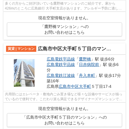
多くの方からご好評頂いている鷹野橋マンションのご紹介です。家から
426mのところに広島銀行 大手町支店があります。アレルギー予防に適し
た、通気性の良い安心のマンションです。健康...
現在空室情報がありません。
「鷹野橋マンション」への
お問い合わせはこちら
広島市中区大手町５丁目のマンション
賃貸 | マンション
広島電鉄宇品線
「
鷹野橋
」駅 徒歩6分
広島電鉄宇品線
「
日赤病院前
」駅 徒歩6
分
広島電鉄江波線
「
舟入本町
」駅 徒歩17分
築16年
広島県
広島市中区
大手町
５丁目17-4
共用部にはエレベータ・敷地内ごみ置き場など様々な設備やサービスが揃っ
ているので便利です。こだわり派も満足できるデザイナーズマンションで
す。平坦な場所にあるマンションなら毎...
現在空室情報がありません。
「広島市中区大手町５丁目のマンション」への
お問い合わせはこちら