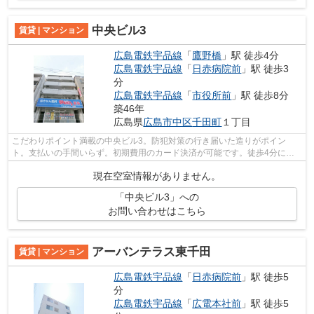
中央ビル3
賃貸 | マンション
広島電鉄宇品線
「
鷹野橋
」駅 徒歩4分
広島電鉄宇品線
「
日赤病院前
」駅 徒歩3
分
広島電鉄宇品線
「
市役所前
」駅 徒歩8分
築46年
広島県
広島市中区
千田町
１丁目
こだわりポイント満載の中央ビル3。防犯対策の行き届いた造りがポイン
ト。支払いの手間いらず。初期費用のカード決済が可能です。徒歩4分に駅
がある物件です。できるだけ早めに不動産...
現在空室情報がありません。
「中央ビル3」への
お問い合わせはこちら
アーバンテラス東千田
賃貸 | マンション
広島電鉄宇品線
「
日赤病院前
」駅 徒歩5
分
広島電鉄宇品線
「
広電本社前
」駅 徒歩5