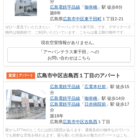
分
広島電鉄宇品線
「
御幸橋
」駅 徒歩8分
築8年
広島県
広島市中区
東千田町
１丁目2-21
ぜひ一度見ていただきたい、「アーバンテラス東千田」です。デザイナーズ
物件は独創的で、ご好評いただいています。こちらは最上階の物件です。造
りとデザインに関して、自信をもって...
現在空室情報がありません。
「アーバンテラス東千田」への
お問い合わせはこちら
広島市中区吉島西１丁目のアパート
賃貸 | アパート
広島電鉄宇品線
「
広電本社前
」駅 徒歩15
分
広島電鉄宇品線
「
御幸橋
」駅 徒歩14分
広島電鉄宇品線
「
日赤病院前
」駅 徒歩17
分
築18年
広島県
広島市中区
吉島西
１丁目
家から377mのところには折口医院があります。通風良好の物件なのでいつ
でも新鮮な空気を味わえます。落ち着いた街並みが魅力のアパートはこちら