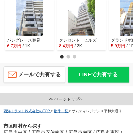
パレグレース鶴見
クレセント・ヒルズ
6.7
万
円
/ 1K
8.4
万
円
/ 2K
5.9
万
円
/ 1
メールで共有する
LINEで共有する
ページトップへ
西洋トラスト株式会社のTOP
>
物件一覧
>
サムティレジデンス平和大通り
市区町村から探す
広島市中区
/
広島市安佐南区
/
広島市南区
/
広島市東区
/