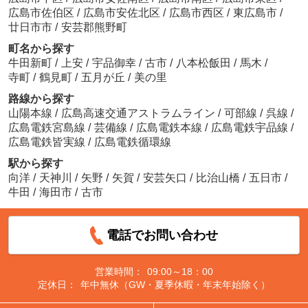
広島市佐伯区
/
広島市安佐北区
/
広島市西区
/
東広島市
/
廿日市市
/
安芸郡熊野町
町名から探す
牛田新町
/
上安
/
宇品御幸
/
古市
/
八本松飯田
/
馬木
/
寺町
/
鶴見町
/
五月が丘
/
美の里
路線から探す
山陽本線
/
広島高速交通アストラムライン
/
可部線
/
呉線
/
広島電鉄宮島線
/
芸備線
/
広島電鉄本線
/
広島電鉄宇品線
/
広島電鉄皆実線
/
広島電鉄循環線
駅から探す
向洋
/
天神川
/
矢野
/
矢賀
/
安芸矢口
/
比治山橋
/
五日市
/
牛田
/
海田市
/
古市
電話でお問い合わせ
営業時間：
09:00～18：00
定休日：
年中無休（GW・夏季休暇・年末年始除く）