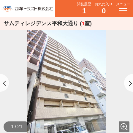
閲覧履歴
お気に入り
メニュー
1
0
サムティレジデンス平和大通り (
1
室)
1 / 21