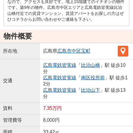
なので、アクセスも良好です。地上15階建てのイチオシの物件
です。築9年の物件。広島市中区エリアと広島電鉄皆実線比治
山橋付近での賃貸マンション、賃貸アパートをお探しの方はぜ
ひコチラからお問い合わせやご連絡を下さい。
物件概要
所在地
広島県
広島市中区
宝町
広島電鉄皆実線
「
比治山橋
」駅 徒歩10
分
広島電鉄皆実線
「
南区役所前
」駅 徒歩1
交通
2分
広島電鉄皆実線
「
比治山下
」駅 徒歩13
分
賃料
7.35万円
管理費等
8,000円
面積
33.42㎡