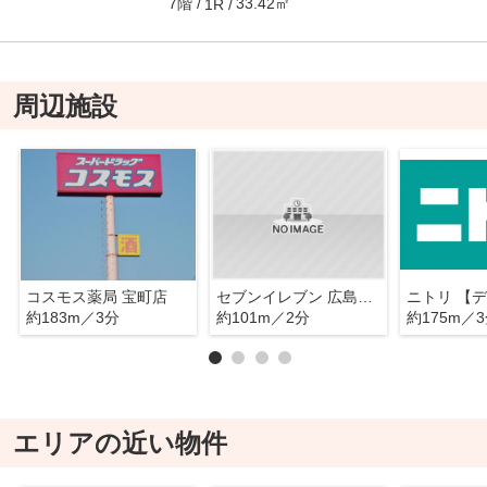
7階
33.42㎡
1R
周辺施設
コスモス薬局 宝町店
セブンイレブン 広島宝町南店
約183m／3分
約101m／2分
約175m／
エリアの近い物件