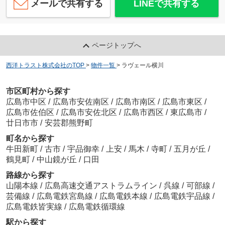
メールで共有する
LINEで共有する
ページトップへ
西洋トラスト株式会社のTOP
>
物件一覧
>
ラヴェール横川
市区町村から探す
広島市中区
/
広島市安佐南区
/
広島市南区
/
広島市東区
/
広島市佐伯区
/
広島市安佐北区
/
広島市西区
/
東広島市
/
廿日市市
/
安芸郡熊野町
町名から探す
牛田新町
/
古市
/
宇品御幸
/
上安
/
馬木
/
寺町
/
五月が丘
/
鶴見町
/
中山鏡が丘
/
口田
路線から探す
山陽本線
/
広島高速交通アストラムライン
/
呉線
/
可部線
/
芸備線
/
広島電鉄宮島線
/
広島電鉄本線
/
広島電鉄宇品線
/
広島電鉄皆実線
/
広島電鉄循環線
駅から探す