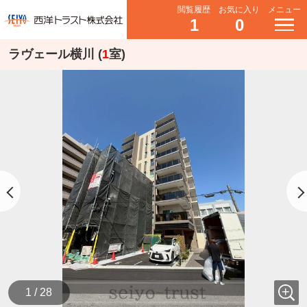
閲覧履歴
お気に入り
メニュー
1
0
ラヴェール横川 (
1
室)
1 / 28