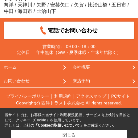
向洋
/
天神川
/
矢野
/
安芸矢口
/
矢賀
/
比治山橋
/
五日市
/
牛田
/
海田市
/
比治山下
電話でお問い合わせ
営業時間：
09:00～18：00
定休日：
年中無休（GW・夏季休暇・年末年始除く）
ホーム
会社概要
お問い合わせ
来店予約
プライバシーポリシー
利用規約
アクセスマップ
PCサイト
Copyright(c) 西洋トラスト株式会社 All rights reserved.
当サイトでは、お客様の当サイト利用状況把握、サービス向上検討を目的と
して、クッキー（Cookie）を使用しています。
詳しくは、当社の
「Cookieの取扱いについて」
をご確認ください。
閉じる