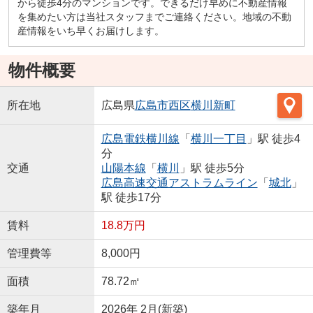
から徒歩4分のマンションです。できるだけ早めに不動産情報
を集めたい方は当社スタッフまでご連絡ください。地域の不動
産情報をいち早くお届けします。
物件概要
所在地
広島県
広島市西区
横川新町
広島電鉄横川線
「
横川一丁目
」駅 徒歩4
分
交通
山陽本線
「
横川
」駅 徒歩5分
広島高速交通アストラムライン
「
城北
」
駅 徒歩17分
賃料
18.8万円
管理費等
8,000円
面積
78.72㎡
築年月
2026年 2月(新築)