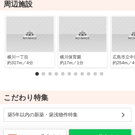
周辺施設
横川一丁目
横川保育園
広島市立中
約317m／4分
約17m／1分
約254m／
こだわり特集
築5年以内の新築・築浅物件特集