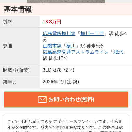
基本情報
賃料
18.8万円
広島電鉄横川線
「
横川一丁目
」駅 徒歩4
分
交通
山陽本線
「
横川
」駅 徒歩5分
広島高速交通アストラムライン
「
城北
」
駅 徒歩17分
間取り(面積)
3LDK(78.72㎡)
築年月
2026年 2月(新築)
お問い合わせ(無料)
こだわり派も満足できるデザイナーズマンションです。令和8
年築の物件です。魅力的で眺望良好な場所です。この物件は駅