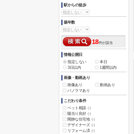
駅からの徒歩
築年数
18
件が該当
情報公開日
指定しない
本日
3日以内
1週間以内
画像・動画あり
画像あり
動画あり
パノラマあり
こだわり条件
ペット相談
(-)
陽当り良好
(-)
閑静な住宅地
(-)
デザイナーズ
(-)
リフォーム済
(-)