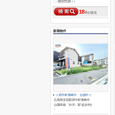
個別空調
(-)
18
件が該当
新着物件
☆府中町青崎中 分譲中☆
広島県安芸郡府中町青崎中
山陽本線「向洋」駅 徒歩8分
-