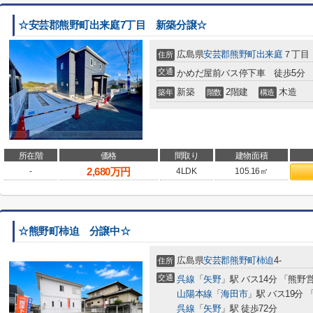
☆安芸郡熊野町出来庭7丁目 新築分譲☆
広島県
安芸郡熊野町
出来庭
７丁目
住所
交通
かめだ屋前バス停下車 徒歩5分
新築
2階建
木造
築年
階数
構造
所在階
価格
間取り
建物面積
2,680
万円
-
4LDK
105.16㎡
☆熊野町柿迫 分譲中☆
広島県
安芸郡熊野町
柿迫
4-
住所
交通
呉線
「
矢野
」駅 バス14分 「熊野
山陽本線
「
海田市
」駅 バス19分
呉線
「
矢野
」駅 徒歩72分