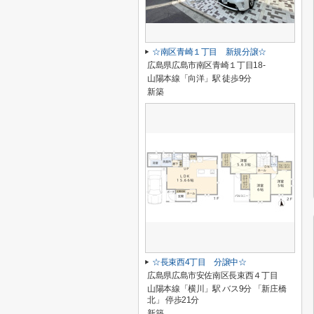
☆南区青崎１丁目 新規分譲☆
広島県広島市南区青崎１丁目18-
山陽本線「向洋」駅 徒歩9分
新築
☆長束西4丁目 分譲中☆
広島県広島市安佐南区長束西４丁目
山陽本線「横川」駅 バス9分 「新庄橋
北」 停歩21分
新築