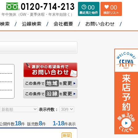
00
00
：
年中無休（GW・夏季休暇・年末年始除く）
表示件数：
18
8
1-18
公開件数
件 販売数
件
件表示