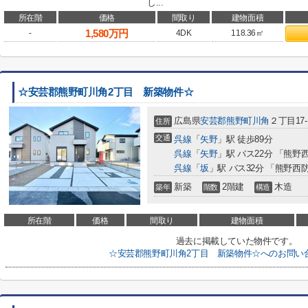
し...
所在階
価格
間取り
建物面積
1,580
万円
-
4DK
118.36㎡
☆安芸郡熊野町川角2丁目 新築物件☆
広島県
安芸郡熊野町
川角
２丁目17-
住所
交通
呉線
「
矢野
」駅 徒歩89分
呉線
「
矢野
」駅 バス22分 「熊野
呉線
「
坂
」駅 バス32分 「熊野西
新築
2階建
木造
築年
階数
構造
所在階
価格
間取り
建物面積
過去に掲載していた物件です。
☆安芸郡熊野町川角2丁目 新築物件☆へのお問い