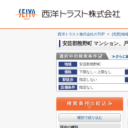
西洋トラスト株式会社のTOP
>
(売買)地
安芸郡熊野町 マンション、
≫さらに
地域
安芸郡熊野町
価格
下限なし～上限なし
駅徒歩
指定しない
設備条件
指定なし
種別で絞り込む
現在の種別