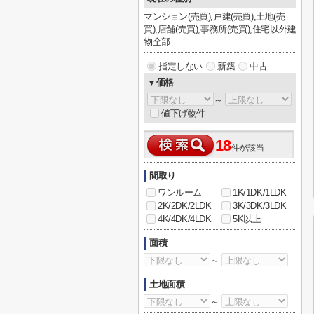
マンション(売買),戸建(売買),土地(売
買),店舗(売買),事務所(売買),住宅以外建
物全部
指定しない
新築
中古
▼価格
～
値下げ物件
18
件が該当
間取り
ワンルーム
1K/1DK/1LDK
2K/2DK/2LDK
3K/3DK/3LDK
4K/4DK/4LDK
5K以上
面積
～
土地面積
～