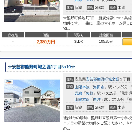
新築
2階建
木造
築年
階数
構造
☆熊野町呉地1丁目 新規分譲中☆：呉線
物件です。一生に一度のマイホーム探しは
物...
所在階
価格
間取り
建物面積
2,380
万円
-
3LDK
105.30㎡
☆安芸郡熊野町城之堀1丁目№10☆
広島県
安芸郡熊野町
城之堀
１丁目
住所
交通
山陽本線
「
海田市
」駅 バス39分
呉線
「
矢野
」駅 バス25分 「熊野
山陽本線
「
向洋
」駅 バス39分 
新築
2階建
木造
築年
階数
構造
徒歩1分の場所に熊野町立熊野第一小学
コチラの新築の物件をご覧ください。き
の...