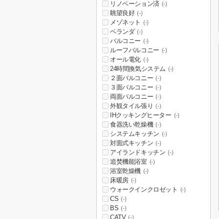
リノベーション済
(-)
眺望良好
(-)
メゾネット
(-)
ベランダ
(-)
バルコニー
(-)
ルーフバルコニー
(-)
オール電化
(-)
24時間換気システム
(-)
２面バルコニー
(-)
３面バルコニー
(-)
両面バルコニー
(-)
外観タイル張り
(-)
IHクッキングヒーター
(-)
食器洗い乾燥機
(-)
システムキッチン
(-)
対面式キッチン
(-)
アイランドキッチン
(-)
追焚機能浴室
(-)
浴室乾燥機
(-)
床暖房
(-)
ウォークインクロゼット
(-)
CS
(-)
BS
(-)
CATV
(-)