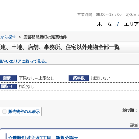
営業時間：
09:00～18：00
定休日
域から探す
>
安芸郡熊野町の売買物件
戸建、土地、店舗、事務所、住宅以外建物全部一覧
細かいエリアに絞って見る。
面積
下限なし～上限なし
築年数
指定しない
間取り
指定なし
並び順：
販売物件のみ表示
該当
☆熊野町城之堀1丁目 新規分譲☆