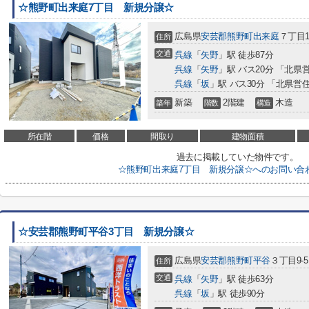
☆熊野町出来庭7丁目 新規分譲☆
広島県
安芸郡熊野町
出来庭
７丁目1
住所
交通
呉線
「
矢野
」駅 徒歩87分
呉線
「
矢野
」駅 バス20分 「北県
呉線
「
坂
」駅 バス30分 「北県営
新築
2階建
木造
築年
階数
構造
所在階
価格
間取り
建物面積
過去に掲載していた物件です。
☆熊野町出来庭7丁目 新規分譲☆へのお問い合
☆安芸郡熊野町平谷3丁目 新規分譲☆
広島県
安芸郡熊野町
平谷
３丁目9-5
住所
交通
呉線
「
矢野
」駅 徒歩63分
呉線
「
坂
」駅 徒歩90分