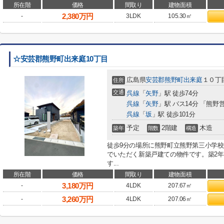
所在階
価格
間取り
建物面積
2,380
万円
-
3LDK
105.30㎡
☆安芸郡熊野町出来庭10丁目
広島県
安芸郡熊野町
出来庭
１０丁
住所
交通
呉線
「
矢野
」駅 徒歩74分
呉線
「
矢野
」駅 バス14分 「熊野
呉線
「
坂
」駅 徒歩101分
予定
2階建
木造
築年
階数
構造
徒歩9分の場所に熊野町立熊野第三小学
でいただく新築戸建ての物件です。築2
す...
所在階
価格
間取り
建物面積
3,180
万円
-
4LDK
207.67㎡
3,260
万円
-
4LDK
207.06㎡