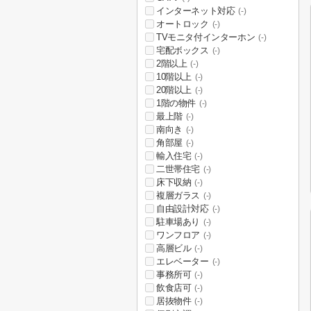
インターネット対応
(-)
オートロック
(-)
TVモニタ付インターホン
(-)
宅配ボックス
(-)
2階以上
(-)
10階以上
(-)
20階以上
(-)
1階の物件
(-)
最上階
(-)
南向き
(-)
角部屋
(-)
輸入住宅
(-)
二世帯住宅
(-)
床下収納
(-)
複層ガラス
(-)
自由設計対応
(-)
駐車場あり
(-)
ワンフロア
(-)
高層ビル
(-)
エレベーター
(-)
事務所可
(-)
飲食店可
(-)
居抜物件
(-)