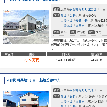
広島県
安芸郡熊野町
城之堀
１丁目
住所
交通
呉線
「
矢野
」駅 徒歩100分
山陽本線
「
安芸中野
」駅 徒歩128
山陽本線
「
海田市
」駅 バス39分
新築
2階建
木造
築年
階数
構造
☆熊野町城之堀1丁目 新規分譲☆：呉線
熊野町立熊野第一小学校があります。道
ズ...
所在階
価格
間取り
建物面積
2,180
万円
-
4LDK＋1S(納戸)
111.57㎡
☆熊野町呉地1丁目 新規分譲中☆
広島県
安芸郡熊野町
呉地
１丁目
住所
交通
呉線
「
矢野
」駅 バス19分 「熊野
山陽本線
「
海田市
」駅 バス33分
呉線
「
矢野
」駅 徒歩98分