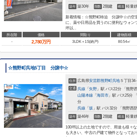
築30年
2階建
軽量
築年
階数
構造
新着情報：☆熊野町柿迫 分譲中☆の空室
に、薬や日用品を買うのに便利なウォンツ
坪以...
所在階
価格
間取り
建物面積
2,780
万円
-
3LDK＋1S(納戸)
80.54㎡
☆熊野町呉地5丁目 分譲中☆
広島県
安芸郡熊野町
呉地
５丁目34-
住所
交通
呉線
「
矢野
」駅 バス22分 「熊野
山陽本線
「
海田市
」駅 バス25分
分
呉線
「
坂
」駅 バス32分 「熊野西
築46年
2階建
軽量
築年
階数
構造
100坪以上の土地ですので、用途も様々
も大きい、中古の戸建て物件となってお