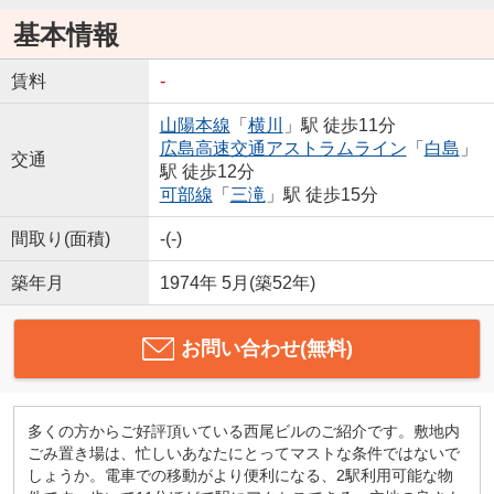
基本情報
賃料
-
山陽本線
「
横川
」駅 徒歩11分
広島高速交通アストラムライン
「
白島
」
交通
駅 徒歩12分
可部線
「
三滝
」駅 徒歩15分
間取り(面積)
-(-)
築年月
1974年 5月(築52年)
お問い合わせ(無料)
多くの方からご好評頂いている西尾ビルのご紹介です。敷地内
ごみ置き場は、忙しいあなたにとってマストな条件ではないで
しょうか。電車での移動がより便利になる、2駅利用可能な物