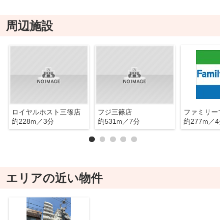
周辺施設
ロイヤルホスト三篠店
フジ三篠店
約228m／3分
約531m／7分
約277m／
エリアの近い物件