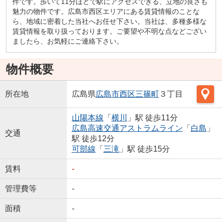
件です。歩いて11分ほどで駅にアクセスできる、立地の良さも
魅力の物件です。広島市西区エリアにある賃貸情報のことな
ら、地域に密着した当社へお任せ下さい。当社は、多種多様な
賃貸情報を取り扱っております。ご要望や不明な点などござい
ましたら、お気軽にご連絡下さい。
物件概要
所在地
広島県
広島市西区
三篠町
３丁目
山陽本線
「
横川
」駅 徒歩11分
広島高速交通アストラムライン
「
白島
」
交通
駅 徒歩12分
可部線
「
三滝
」駅 徒歩15分
賃料
-
管理費等
-
面積
-