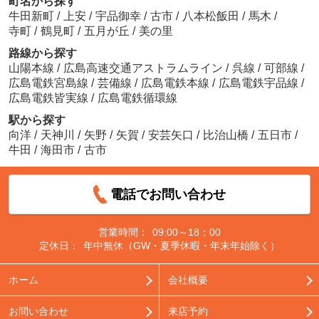
町名から探す
牛田新町
/
上安
/
宇品御幸
/
古市
/
八本松飯田
/
馬木
/
寺町
/
鶴見町
/
五月が丘
/
美の里
路線から探す
山陽本線
/
広島高速交通アストラムライン
/
呉線
/
可部線
/
広島電鉄宮島線
/
芸備線
/
広島電鉄本線
/
広島電鉄宇品線
/
広島電鉄皆実線
/
広島電鉄循環線
駅から探す
向洋
/
天神川
/
矢野
/
矢賀
/
安芸矢口
/
比治山橋
/
五日市
/
牛田
/
海田市
/
古市
電話でお問い合わせ
営業時間：
09:00～18：00
定休日：
年中無休（GW・夏季休暇・年末年始除く）
ホーム
会社概要
お問い合わせ
来店予約