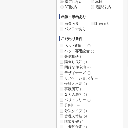
指定しない
本日
3日以内
1週間以内
画像・動画あり
画像あり
動画あり
パノラマあり
こだわり条件
ペット飼育可
(-)
ペット専用設備
(-)
楽器相談
(-)
陽当り良好
(-)
閑静な住宅地
(-)
デザイナーズ
(-)
リノベーション済
(-)
保証人不要
(-)
事務所可
(-)
２人入居可
(-)
バリアフリー
(-)
分割可
(-)
分譲タイプ
(-)
管理人常駐
(-)
眺望良好
(-)
二世帯住宅
(-)