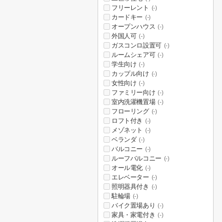
フリーレント
(-)
カードキー
(-)
オープンハウス
(-)
外国人可
(-)
ガスコンロ設置可
(-)
ルームシェア可
(-)
学生向け
(-)
カップル向け
(-)
女性向け
(-)
ファミリー向け
(-)
室内洗濯機置場
(-)
フローリング
(-)
ロフト付き
(-)
メゾネット
(-)
ベランダ
(-)
バルコニー
(-)
ルーフバルコニー
(-)
オール電化
(-)
エレベーター
(-)
照明器具付き
(-)
駐輪場
(-)
バイク置場あり
(-)
家具・家電付き
(-)