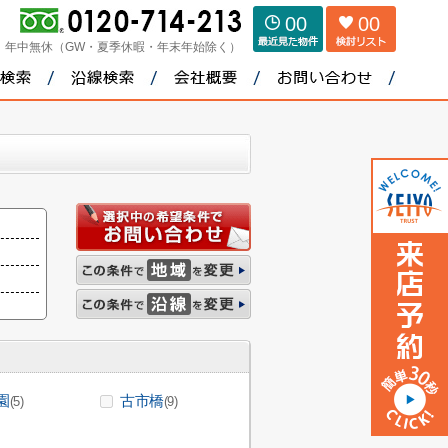
00
00
：
年中無休（GW・夏季休暇・年末年始除く）
園
古市橋
(5)
(9)