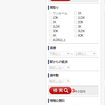
間取り
ワンルーム
1K
1DK
1LDK
2K
2DK
2LDK
3K
3DK
3LDK
4K
4DK
4LDK以上
面積
～
駅からの徒歩
築年数
3
件が該当
情報公開日