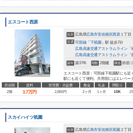
エスコート西原
広島県
広島市安佐南区
西原
１丁目
住所
交通
可部線
「
下祇園
」駅 徒歩7分
広島高速交通アストラムライン
「
広島高速交通アストラムライン
「
築37年
2階建
鉄筋
築年
階数
構造
エスコート西原：可部線下祇園駅にも近
駅にも近くて便利。共用部にはエレベータ
所在階
賃料
管理費・共益費
敷金
礼金
間取り
3.7
万円
2階
2,000円
2ヶ月
1ヶ月
1DK
2
スカイハイツ祇園
広島県
広島市安佐南区
祇園
２丁目
住所