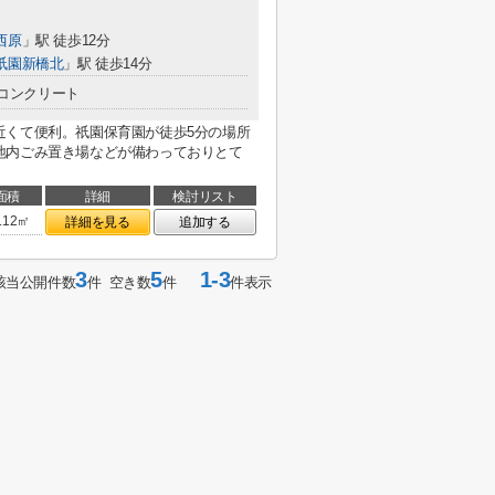
西原
」駅 徒歩12分
祇園新橋北
」駅 徒歩14分
コンクリート
近くて便利。祇園保育園が徒歩5分の場所
地内ごみ置き場などが備わっておりとて
面積
詳細
検討リスト
.12㎡
詳細を見る
追加する
3
5
1-3
該当公開件数
件 空き数
件
件表示