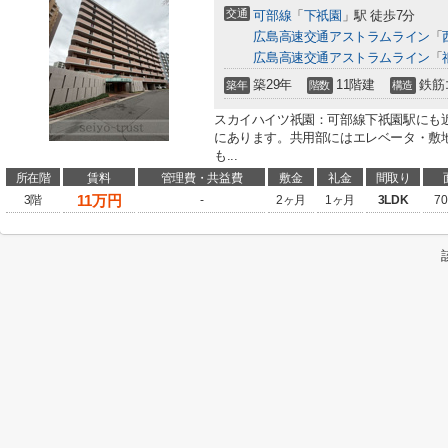
交通
可部線
「
下祇園
」駅 徒歩7分
広島高速交通アストラムライン
「
広島高速交通アストラムライン
「
築29年
11階建
鉄筋
築年
階数
構造
スカイハイツ祇園：可部線下祇園駅にも
にあります。共用部にはエレベータ・敷
も...
所在階
賃料
管理費・共益費
敷金
礼金
間取り
11
万円
3階
-
2ヶ月
1ヶ月
3LDK
70