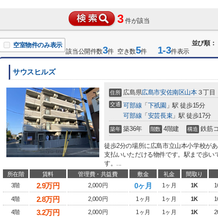
3
件が該当
並び順：
空室物件のみ表示
3
5
1-3
該当公開件数
件 空き数
件
件表示
サウスヒルズ
広島県
広島市安佐南区
山本
３丁目
住所
交通
可部線
「
下祇園
」駅 徒歩15分
可部線
「
安芸長束
」駅 徒歩17分
築36年
4階建
鉄筋
築年
階数
構造
徒歩2分の場所に広島市立山本小学校が
支払いいただける物件です。駅まで歩いて
す。...
所在階
賃料
管理費・共益費
敷金
礼金
間取り
2.9
万円
0ヶ月
3階
2,000円
1ヶ月
1K
1
2.8
万円
4階
2,000円
1ヶ月
1ヶ月
1K
1
3.2
万円
4階
2,000円
1ヶ月
1ヶ月
1K
2