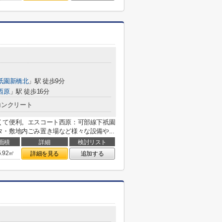
祇園新橋北
」駅 徒歩9分
西原
」駅 徒歩16分
コンクリート
くて便利。エスコート西原：可部線下祇園
・敷地内ごみ置き場など様々な設備や...
面積
詳細
検討リスト
5.92㎡
詳細を見る
追加する