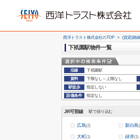
西洋トラスト株式会社のTOP
>
(賃貸)路
下祇園駅物件一覧
沿線
下祇園駅
賃料
下限なし～上限なし
駅徒歩
指定しない
設備条件
指定なし
JR可部線
駅で絞り込む
広島
新白島
(2)
大町
緑井
(1)
(1)