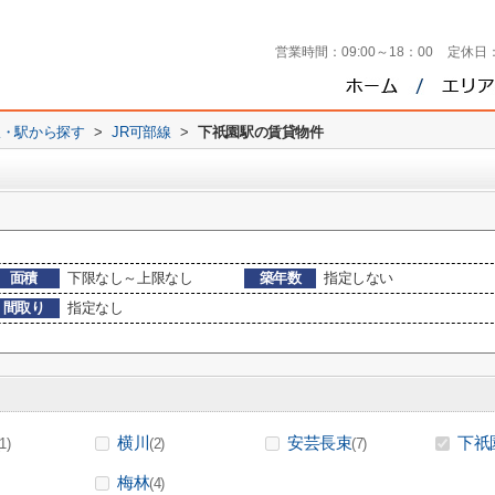
営業時間：
09:00～18：00
定休日
線・駅から探す
>
JR可部線
>
下祇園駅の賃貸物件
面積
下限なし～上限なし
築年数
指定しない
間取り
指定なし
横川
安芸長束
下祇
(1)
(2)
(7)
梅林
(4)