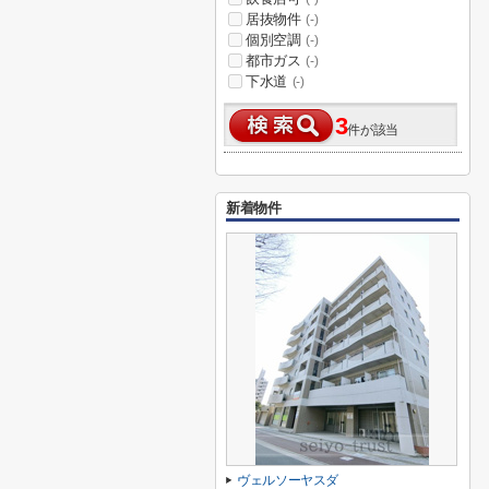
居抜物件
(-)
個別空調
(-)
都市ガス
(-)
下水道
(-)
3
件が該当
新着物件
ヴェルソーヤスダ