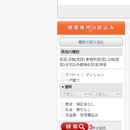
種別で絞り込む
現在の種別
賃貸,店舗(賃貸),事務所(賃貸),土地(賃
貸),住宅以外建物全部,駐車場
アパート
マンション
一戸建て
▼賃料
～
敷金・保証金なし
礼金・敷引なし
共益費・管理費込み
3
件が該当