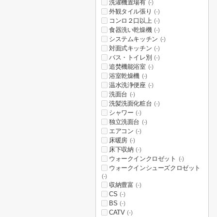
洗濯機置場有
(-)
外観タイル張り
(-)
コンロ２口以上
(-)
食器洗い乾燥機
(-)
システムキッチン
(-)
対面式キッチン
(-)
バス・トイレ別
(-)
追焚機能浴室
(-)
浴室乾燥機
(-)
温水洗浄便座
(-)
洗面台
(-)
洗髪洗面化粧台
(-)
シャワー
(-)
独立洗面台
(-)
エアコン
(-)
床暖房
(-)
床下収納
(-)
ウォークインクロゼット
(-)
ウォークインシューズクロゼット
(-)
収納豊富
(-)
CS
(-)
BS
(-)
CATV
(-)