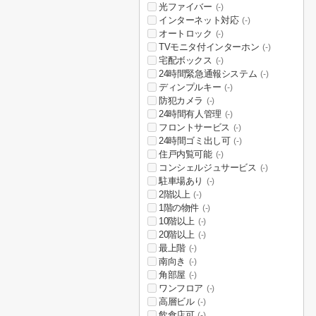
光ファイバー
(-)
インターネット対応
(-)
オートロック
(-)
TVモニタ付インターホン
(-)
宅配ボックス
(-)
24時間緊急通報システム
(-)
ディンプルキー
(-)
防犯カメラ
(-)
24時間有人管理
(-)
フロントサービス
(-)
24時間ゴミ出し可
(-)
住戸内覧可能
(-)
コンシェルジュサービス
(-)
駐車場あり
(-)
2階以上
(-)
1階の物件
(-)
10階以上
(-)
20階以上
(-)
最上階
(-)
南向き
(-)
角部屋
(-)
ワンフロア
(-)
高層ビル
(-)
飲食店可
(-)